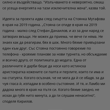
силно и въздействащо. "Излъчването е невероятно, сякаш
се усеща енергията на тази изключителна жена", казва той.
Идеята за проекта идва след смъртта на Стоянка Мутафова
в края на 2019 година. „Стояна си отиде в края на 2019
година - малко след Стефан Данаилов, и аз за дни наред се
затворих вкъщи. Не можех да приема, че вече ги няма. Не
знаех как да реагирам, бях в шок. Много бяхме привързани
един към друг. Със Стояна постоянно говорехме по
телефона - крояхме планове за нови турнета, но обсъждахме
и всичко друго, от политиката до модата. Една от
различните ѝ дарби беше да носи като истинска
аристократка кожените си палта и перлите, които ги има и
на статуята. Когато осъзная, че не мога да ѝ се обадя, за да
чуя гласа ѝ, изпадам в особено състояние. И тя, и Ламбо ми
дадоха много в края на пътя си. Когато бяхме заедно, не
исках да губя нито минута, а да ги слушам ненаситно“,
споделя Кирилов.