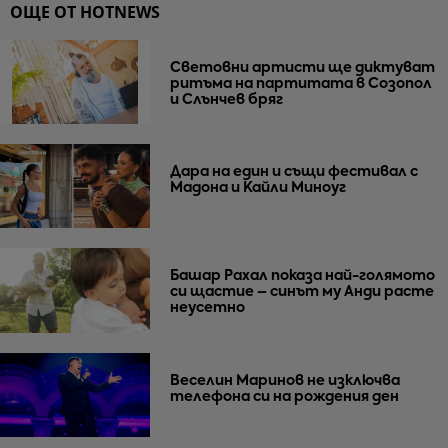
ОЩЕ ОТ HOTNEWS
Световни артисти ще диктуват
ритъма на партитата в Созопол
и Слънчев бряг
Дара на един и същи фестивал с
Мадона и Кайли Миноуг
Башар Рахал показа най-голямото
си щастие – синът му Анди расте
неусетно
Веселин Маринов не изключва
телефона си на рождения ден