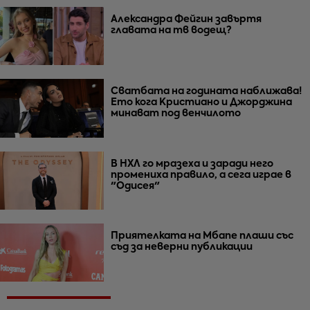
Александра Фейгин завъртя
главата на тв водещ?
Сватбата на годината наближава!
Ето кога Кристиано и Джорджина
минават под венчилото
В НХЛ го мразеха и заради него
промениха правило, а сега играе в
"Одисея"
Приятелката на Мбапе плаши със
съд за неверни публикации