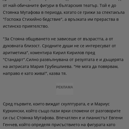
от най-обичаните фигури в българския театър. Той е до
Стоянка Мутафова в периода, когато се грижи за спектакъла
"Госпожа Стихийно бедствие", а връзката им прераства в
истинско приятелство.
"За Стояна общуването не зависеше от възрастта, а от
духовната близост. Сродните души не се интересуват от
аритметика", коментира Кирил Кирилов пред
"Стандарт".Силно развълнувана от резултата е и дъщерята
на актрисата Мария Грубешлиева. "Не мога да повярвам,
направо е като жива!", казва тя.
РЕКЛАМА
Сред първите, които виждат скулптурата, е и Мариус
Куркински, който също пази ярки спомени от разговорите
си със Стоянка Мутафова. Впечатлен е и пианистът Евгени
Генчев, който определя присъствието на фигурата като