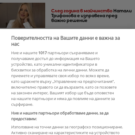
След година в майчинство
Натали
Трифонова е изправена пред
важно решение
Поверителността на Вашите данни е важна за
30 години по-късно
Мадона и Кайли
нас
Миноуг - от съпернички до
Ние и нашите
1017
партньори съхраняваме и
приятелки
получаваме достъп до информация на Вашето
устройство, като уникални идентификатори в
бисквитки за обработка на лични данни. Можете да
РЕКЛАМА
приемете и управлявате своя избор по всяко време,
като щракнете върху „Управление на предпочитания“,
включително правото си да възразите, като се позовете
на законен интерес. Вашият избор ще бъде оповестен
КОМЕНТАРИ
на нашите партньори и няма да повлияе на данните за
сърфиране.
Ние и нашите партньори обработваме данни, за да
предоставим:
РЕКЛАМА
Използване на точни данни за географско позициониране.
Активно сканиране на характеристиките на устройството