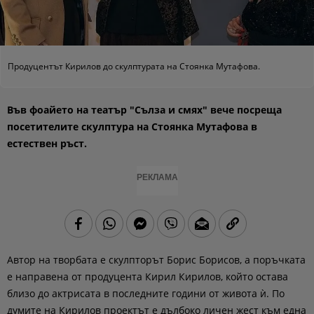
Продуцентът Кирилов до скулптурата на Стоянка Мутафова.
Във фоайето на театър "Сълза и смях" вече посреща
посетителите скулптура на Стоянка Мутафова в
естествен ръст.
РЕКЛАМА
Автор на творбата е скулпторът Борис Борисов, а поръчката
е направена от продуцента Кирил Кирилов, който остава
близо до актрисата в последните години от живота ѝ. По
думите на Кирилов проектът е дълбоко личен жест към една