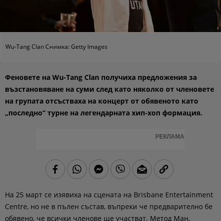
Wu-Tang Clan Снимка: Getty Images
Феновете на Wu-Tang Clan получиха предложения за
възстановяване на суми след като няколко от членовете
на групата отсъстваха на концерт от обявеното като
„последно“ турне на легендарната хип-хоп формация.
РЕКЛАМА
На 25 март се изявиха на сцената на Brisbane Entertainment
Centre, но не в пълен състав, въпреки че предварително бе
обявено, че всички членове ще участват. Метод Ман,