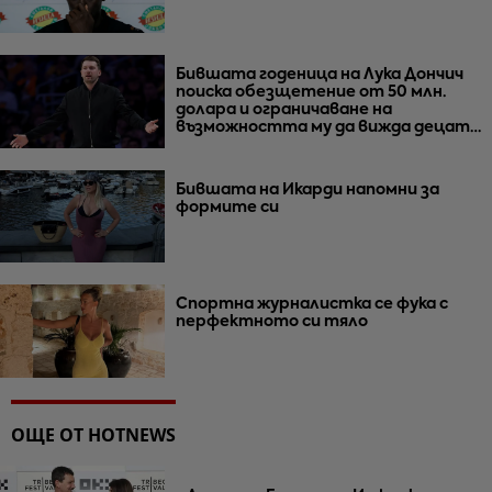
Бившата годеница на Лука Дончич
поиска обезщетение от 50 млн.
долара и ограничаване на
възможността му да вижда децата
им
Бившата на Икарди напомни за
формите си
Спортна журналистка се фука с
перфектното си тяло
ОЩЕ ОТ HOTNEWS