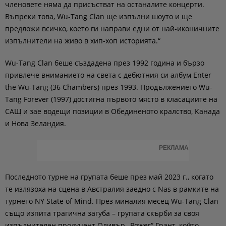
членовете няма да присъстват на останалите концерти.
Въпреки това, Wu-Tang Clan ще изпълни шоуто и ще
предложи всичко, което ги направи едни от най-иконичните
изпълнители на живо в хип-хоп историята.“
Wu-Tang Clan беше създадена през 1992 година и бързо
привлече вниманието на света с дебютния си албум Enter
the Wu-Tang (36 Chambers) през 1993. Продължението Wu-
Tang Forever (1997) достигна първото място в класациите на
САЩ и зае водещи позиции в Обединеното кралство, Канада
и Нова Зеландия.
РЕКЛАМА
Последното турне на групата беше през май 2023 г., когато
те излязоха на сцена в Австралия заедно с Nas в рамките на
турнето NY State of Mind. През миналия месец Wu-Tang Clan
също изпита трагична загуба – групата скърби за своя
изпълнителен продуцент Оливър „Power“ Грант, който