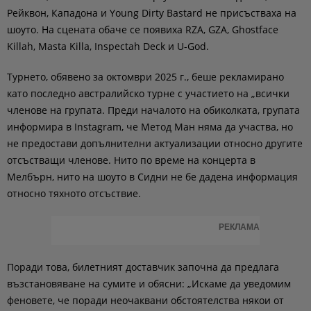
Рейквон, Кападона и Young Dirty Bastard не присъстваха на
шоуто. На сцената обаче се появиха RZA, GZA, Ghostface
Killah, Masta Killa, Inspectah Deck и U-God.
Турнето, обявено за октомври 2025 г., беше рекламирано
като последно австралийско турне с участието на „всички
членове на групата. Преди началото на обиколката, групата
информира в Instagram, че Метод Ман няма да участва, но
не предостави допълнителни актуализации относно другите
отсъстващи членове. Нито по време на концерта в
Мелбърн, нито на шоуто в Сидни не бе дадена информация
относно тяхното отсъствие.
РЕКЛАМА
Поради това, билетният доставчик започна да предлага
възстановяване на сумите и обясни: „Искаме да уведомим
феновете, че поради неочаквани обстоятелства някои от