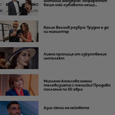
Антонио Бандерас: Инфарктът
беше най-хубавото нещо...
Калин Вельов разбра: Трудно е да
си министър
Лияна пропищя от изкуствения
интелект
Миглена Ангелова смени
телевизията с тениски! Продава
послания по 50 евро
Азис скочи на гейовете