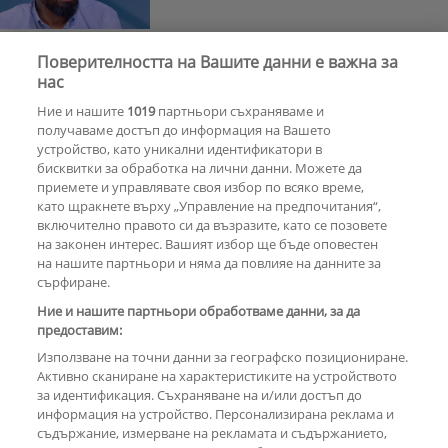
Поверителността на Вашите данни е важна за
Световни артисти ще диктуват
нас
ритъма на партитата в Созопол
Ние и нашите
1019
партньори съхраняваме и
и Слънчев бряг
получаваме достъп до информация на Вашето
устройство, като уникални идентификатори в
бисквитки за обработка на лични данни. Можете да
РЕКЛАМА
приемете и управлявате своя избор по всяко време,
като щракнете върху „Управление на предпочитания“,
включително правото си да възразите, като се позовете
на законен интерес. Вашият избор ще бъде оповестен
КОМЕНТАРИ
на нашите партньори и няма да повлияе на данните за
сърфиране.
Ние и нашите партньори обработваме данни, за да
предоставим:
РЕКЛАМА
Използване на точни данни за географско позициониране.
Активно сканиране на характеристиките на устройството
за идентификация. Съхраняване на и/или достъп до
информация на устройство. Персонализирана реклама и
съдържание, измерване на рекламата и съдържанието,