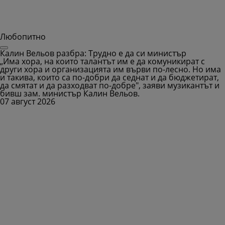
Любопитно
Калин Вельов разбра: Трудно е да си министър
„Има хора, на които талантът им е да комуникират с
други хора и организацията им върви по-лесно. Но има
и такива, които са по-добри да седнат и да бюджетират,
да смятат и да разходват по-добре", заяви музикантът и
бивш зам. министър Калин Вельов.
07 август 2026