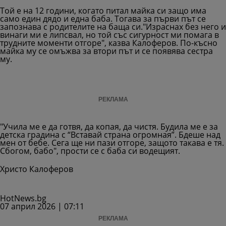
Той е на 12 години, когато питал майка си защо има
само един дядо и една баба. Тогава за първи път се
запознава с родителите на баща си."Израснах без него и
винаги ми е липсвал, но той със сигурност ми помага в
трудните моменти отгоре", казва Калоферов. По-късно
майка му се омъжва за втори път и се появява сестра
му.
РЕКЛАМА
"Учила ме е да готвя, да копая, да чистя. Будила ме е за
детска градина с “Вставай страна огромная”. Бдеше над
мен от бебе. Сега ще ни пази отгоре, защото такава е тя.
Сбогом, бабо", прости се с баба си водещият.
Христо Калоферов
HotNews.bg
07 април 2026 | 07:11
РЕКЛАМА