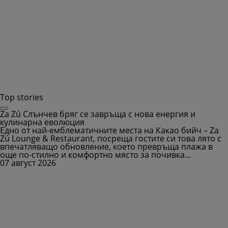
Top stories
Za Zú Слънчев бряг се завръща с нова енергия и
кулинарна еволюция
Едно от най-емблематичните места на Какао бийч – Za
Zú Lounge & Restaurant, посреща гостите си това лято с
впечатляващо обновление, което превръща плажа в
още по-стилно и комфортно място за почивка...
07 август 2026