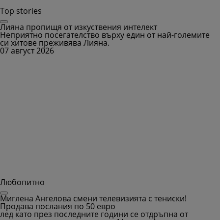
Top stories
Лияна пропищя от изкуствения интелект
Неприятно посегателство върху един от най-големите
си хитове преживява Лияна.
07 август 2026
Любопитно
Миглена Ангелова смени телевизията с тениски!
Продава послания по 50 евро
лед като през последните години се отдръпна от