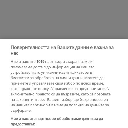
Поверителността на Вашите данни е важна за
нас
Ние и нашите
1019
партньори съхраняваме и
получаваме достъп до информация на Вашето
устройство, като уникални идентификатори в
бисквитки за обработка на лични данни. Можете да
приемете и управлявате своя избор по всяко време,
като щракнете върху „Управление на предпочитания“,
включително правото си да възразите, като се позовете
на законен интерес. Вашият избор ще бъде оповестен
на нашите партньори и няма да повлияе на данните за
сърфиране.
Ние и нашите партньори обработваме данни, за да
предоставим: