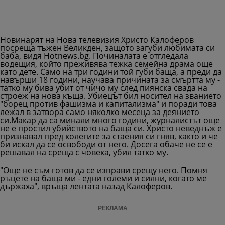
Новинарят на Нова телевизия Христо Калоферов
посреща тъжен Великден, защото загуби любимата си
баба, видя Hotnews.bg. Починалата е отгледала
водещия, който преживява тежка семейна драма още
като дете. Само на три години той губи баща, а преди да
навърши 18 години, научава причината за смъртта му -
татко му бива убит от чичо му след пиянска свада на
строеж на нова къща. Убиецът бил носител на званието
"борец против фашизма и капитализма" и поради това
лежал в затвора само няколко месеца за деянието
си.Макар да са минали много години, журналистът още
не е простил убийството на баща си. Христо неведнъж е
признавал пред колегите за стаения си гняв, както и че
би искал да се освободи от него. Досега обаче не се е
решавал на среща с човека, убил татко му.
"Още не съм готов да се изправи срещу него. Помня
ръцете на баща ми - едни големи и силни, когато ме
държаха", връща лентата назад Калоферов.
РЕКЛАМА