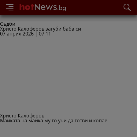
Съдби
Христо Калоферов загуби баба си
07 април 2026 | 07:11
Христо Калоферов
Майката на майка му го учи да готви и копае