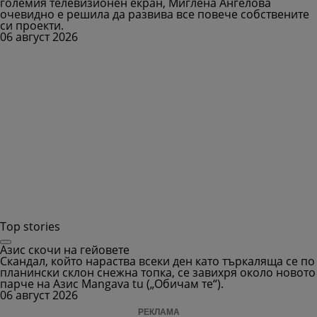
големия телевизионен екран, Миглена Ангелова
очевидно е решила да развива все повече собствените
си проекти.
06 август 2026
Top stories
Азис скочи на гейовете
Скандал, който нараства всеки ден като търкаляща се по
планински склон снежна топка, се завихря около новото
парче на Азис Mangava tu („Обичам те“).
06 август 2026
РЕКЛАМА