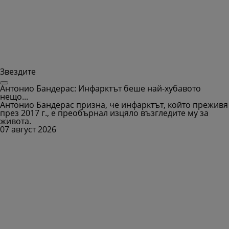
Звездите
Антонио Бандерас: Инфарктът беше най-хубавото
нещо...
Антонио Бандерас призна, че инфарктът, който преживя
през 2017 г., е преобърнал изцяло възгледите му за
живота.
07 август 2026