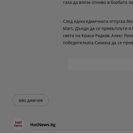
така да влезе отново в борбата з
След едноседмичната отпуска Вес
Mars, Дънди да се превъплъти в 
света на Краси Радков, Алекс Рае
победителката Симона да се пре
иво димчев
HotNews.bg