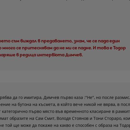
оето съм виждал в предаването, знам, че се пада един
 много се притеснявам да не ми се падне. И това е Тодор
таряше в редица интервюта Димчев.
трябва да го имитира, Димчев първо каза :"Не", но после разми
ение на бутона на късмета, в който вече никой не вярва, в пос
т категорично първо място във временното класиране в рамкит
имат образите на Сам Смит, Володя Стоянов и Тони Стораро, ко
че той ще може да покаже на какво е способен с образа на Тодо