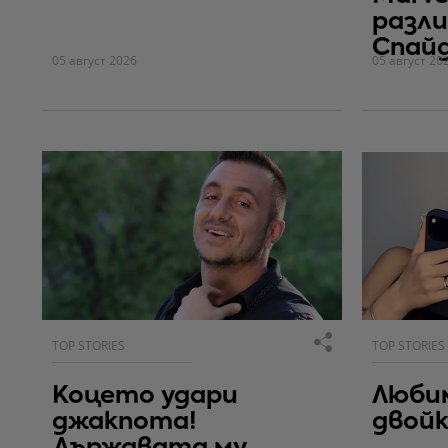
разли
Спай
05 август 2026
05 август 20
TOP STORIES
TOP STORIES
Коцето удари
Люби
джакпота!
двойк