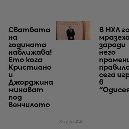
Сватбата
В НХЛ г
на
мразеха
годината
заради
наближава!
него
Ето кога
промен
Кристиано
правило
и
сега иг
Джорджина
в
минават
"Одисе
под
венчилото
06 август 2026