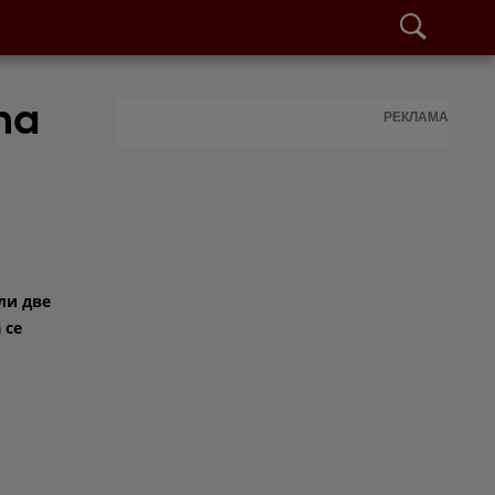
та
РЕКЛАМА
ли две
 се