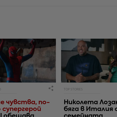
О
TOP STORIES
е чувства, по-
Николета Лоза
 супергерой
бяга в Италия 
l обещава
семейната