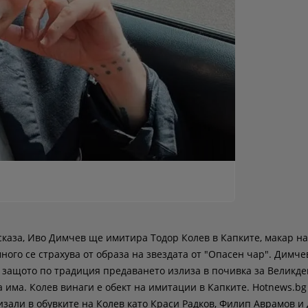
каза, Иво Димчев ще имитира Тодор Колев в Капките, макар на
ного се страхува от образа на звездата от "Опасен чар". Димч
, защото по традиция предаването излиза в почивка за Великде
 има. Колев винаги е обект на имитации в Капките. Hotnews.b
изали в обувките на Колев като Краси Радков, Филип Аврамов 