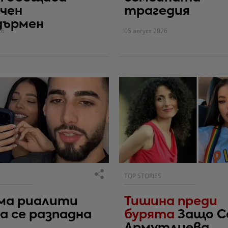
чен
трагедия
дърмен
26
05 август 2026
TOP STORIES
ма риалити
Тишина преди
а се разпадна
бурята
Защо С