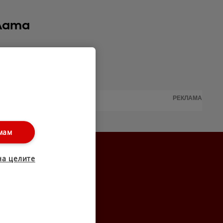
ялата
РЕКЛАМА
мам
на целите