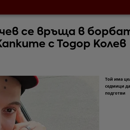
чев се връща в борба
Капките с Тодор Колев
Той има це
седмици да
подготви