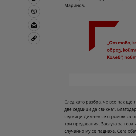
Маринов.
„От това, к
образ, който
Колев", пов
След като разбра, че все пак ще 
две седмици да свикна". Благодар
седмици Димчев се сгромоляса о
три предавания. Заслуга за това 
случайно му се паднаха. Сега оба