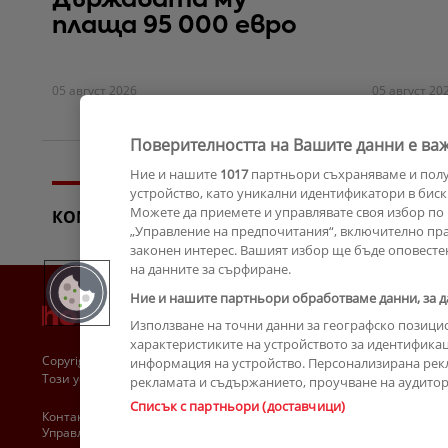
Държавата му
плаща 95 000 евро
05 август 2026
05 август 20
Поверителността на Вашите данни е важ
Ние и нашите
1017
партньори съхраняваме и пол
устройство, като уникални идентификатори в биск
Можете да приемете и управлявате своя избор по 
КОМЕНТАРИ
„Управление на предпочитания“, включително прав
законен интерес. Вашият избор ще бъде оповесте
на данните за сърфиране.
Ние и нашите партньори обработваме данни, за д
Използване на точни данни за географско позици
характеристиките на устройството за идентификац
Copyright © 2007-2026 Hotnews.bg. Всички права запазени.
информация на устройство. Персонализирана рек
Този уебсайт е собственост на Sportal Media Group
рекламата и съдържанието, проучване на аудитори
Списък с партньори (доставчици)
Контакти
За рекламa
Общи условия
Етични правила на НСС
Управление на предпочитания