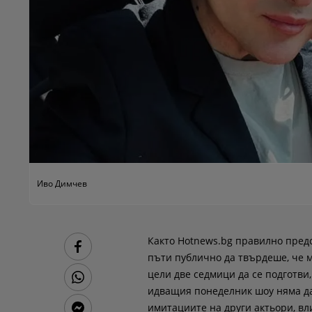
Иво Димчев
Както Hotnews.bg правилно предс
пъти публично да твърдеше, че м
цели две седмици да се подготви
идващия понеделник шоу няма да
имитациите на други актьори, вл