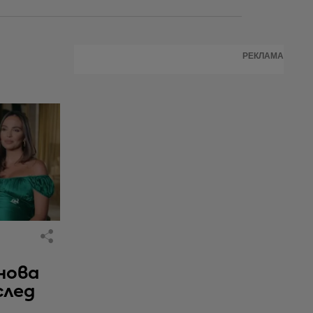
РЕКЛАМА
нова
след