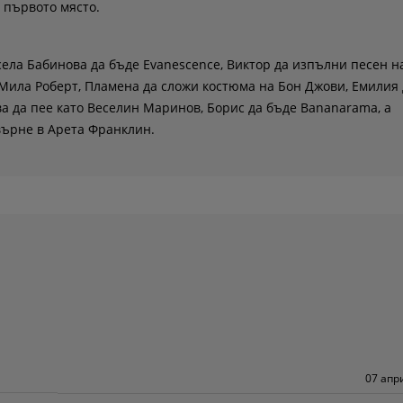
а първото място.
ела Бабинова да бъде Evanescence, Виктор да изпълни песен н
Мила Роберт, Пламена да сложи костюма на Бон Джови, Емилия 
ва да пее като Веселин Маринов, Борис да бъде Bananarama, а
върне в Арета Франклин.
07 апр