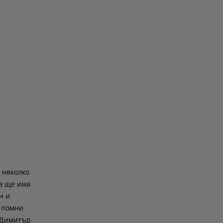
 няколко
ев ще има
н и
g помни
и Димитър