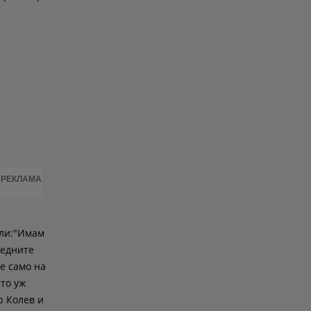
РЕКЛАМА
сли:"Имам
ледните
е само на
ито уж
р Колев и