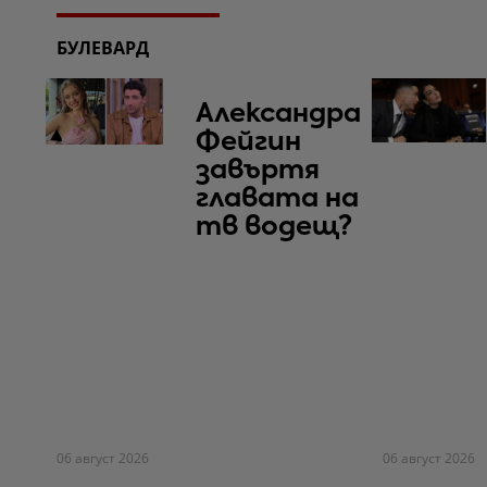
БУЛЕВАРД
Александра
Фейгин
завъртя
главата на
тв водещ?
06 август 2026
06 август 2026