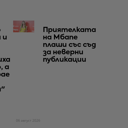
о
Приятелката
 и
на Мбапе
плаши със съд
за неверни
иха
публикации
, а
рае
я"
06 август 2026