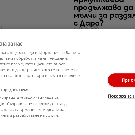
Армутлиева
продължава да
мълчи за разд
с Дара?
26
04 август 2026
на за нас
учаваме достъп до информация на Вашето
витки за обработка на лични данни.
всяко време, като щракнете върху
ото си да възразите, като се позовете на
н на нашите партньори и няма да повлияе
Прие
а предоставим:
Показване 
ониране. Активно сканиране на
ия. Съхраняване на и/или достъп до
лама и съдържание, измерване на
ята и разработване на услуги.
Лични данни