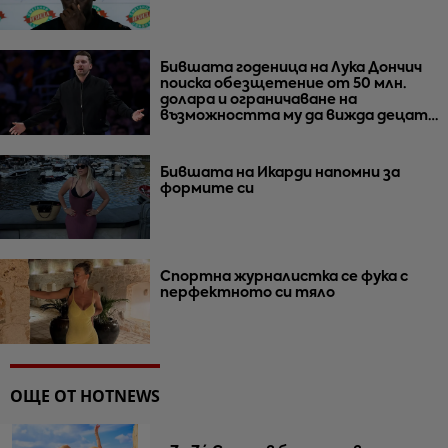
Бившата годеница на Лука Дончич
поиска обезщетение от 50 млн.
долара и ограничаване на
възможността му да вижда децата
им
Бившата на Икарди напомни за
формите си
Спортна журналистка се фука с
перфектното си тяло
ОЩЕ ОТ HOTNEWS