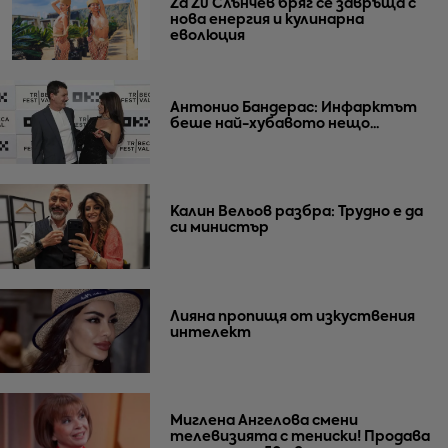
Za Zú Слънчев бряг се завръща с
нова енергия и кулинарна
еволюция
Антонио Бандерас: Инфарктът
беше най-хубавото нещо...
Калин Вельов разбра: Трудно е да
си министър
Лияна пропищя от изкуствения
интелект
Миглена Ангелова смени
телевизията с тениски! Продава