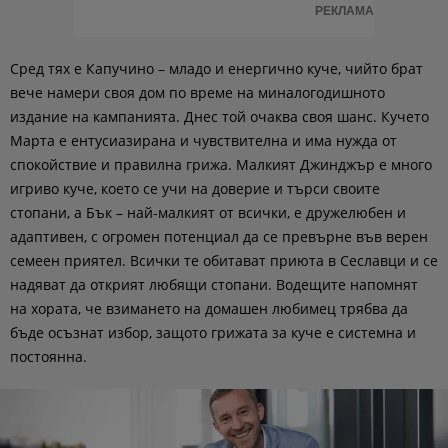
РЕКЛАМА
Сред тях е Капучино – младо и енергично куче, чийто брат
вече намери своя дом по време на миналогодишното
издание на кампанията. Днес той очаква своя шанс. Кучето
Марта е ентусиазирана и чувствителна и има нужда от
спокойствие и правилна грижа. Малкият Джинджър е много
игриво куче, което се учи на доверие и търси своите
стопани, а Бък – най-малкият от всички, е дружелюбен и
адаптивен, с огромен потенциал да се превърне във верен
семеен приятел. Всички те обитават приюта в Сеславци и се
надяват да открият любящи стопани. Водещите напомнят
на хората, че взимането на домашен любимец трябва да
бъде осъзнат избор, защото грижата за куче е системна и
постоянна.