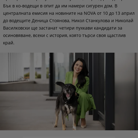
Бък в ко-водещи в опит да им намери сигурен дом. В
централната емисия на новините на NOVA от 10 до 13 април
до водещите Деница Стоянова, Никол Станкулова и Николай
Василковски ще застанат четири пухкави кандидати за
осиновяване, всеки с история, която търси своя щастлив
край.