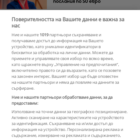
послания по 50 евро
Поверителността на Вашите данни е важна за
Азис скочи на гейовете
нас
Ние и нашите
1019
партньори съхраняваме и
получаваме достъп до информация на Вашето
устройство, като уникални идентификатори в
бисквитки за обработка на лични данни. Можете да
РЕКЛАМА
приемете и управлявате своя избор по всяко време,
като щракнете върху „Управление на предпочитания“,
включително правото си да възразите, като се позовете
на законен интерес. Вашият избор ще бъде оповестен
КОМЕНТАРИ
на нашите партньори и няма да повлияе на данните за
сърфиране.
Ние и нашите партньори обработваме данни, за да
предоставим:
РЕКЛАМА
Използване на точни данни за географско позициониране.
Активно сканиране на характеристиките на устройството
за идентификация. Съхраняване на и/или достъп до
информация на устройство. Персонализирана реклама и
съдържание, измерване на рекламата и съдържанието,