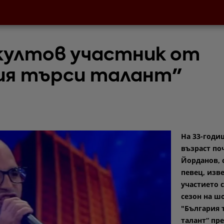
култов участник от
ия търси талант"
На 33-годи
възраст по
Йорданов, 
певец, изве
участието 
сезон на ш
"България 
талант“ пре