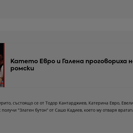
Катето Евро и Галена проговориха н
ромски
урито, състоящо се от Тодор Кантарджиев, Катерина Евро, Евел
 получи "Златен бутон“ от Сашо Кадиев, което му отваря вратат