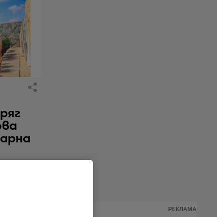
бряг
ова
нарна
РЕКЛАМА