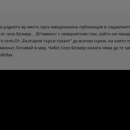
а родното му място чрез емоционална публикация в социалнит
т село Безмер... 😔Човекът с невероятния глас, който ни накар
о село.От „България търси талант“ до всички сцени, на които п
смихнат.Почивай в мир, Чибо! Село Безмер никога няма да те за
ейсбук.