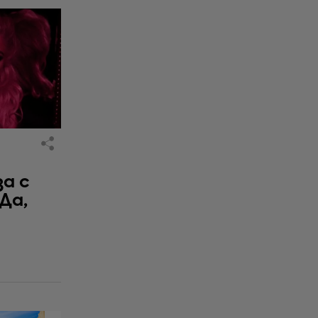
за с
 Да,