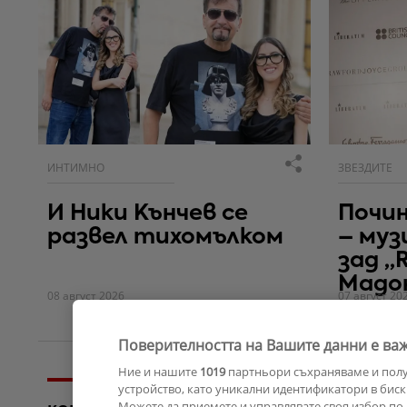
ИНТИМНО
ЗВЕЗДИТЕ
И Ники Кънчев се
Почи
развел тихомълком
– муз
зад „R
Мадо
08 август 2026
07 август 20
Поверителността на Вашите данни е важ
Ние и нашите
1019
партньори съхраняваме и пол
устройство, като уникални идентификатори в биск
Можете да приемете и управлявате своя избор по 