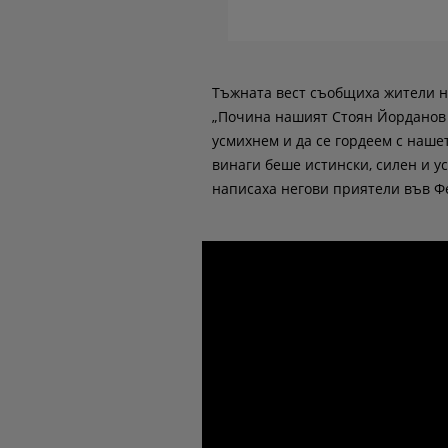
Тъжната вест съобщиха жители н
„Почина нашият Стоян Йорданов о
усмихнем и да се гордеем с нашет
винаги беше истински, силен и у
написаха негови приятели във Ф