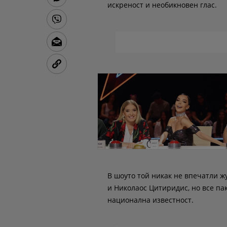
искреност и необикновен глас.
В шоуто той никак не впечатли ж
и Николаос Цитиридис, но все пак
национална известност.