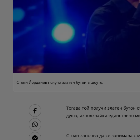
Стоян Йорданов получи златен бутон в шоуто.
Тогава той получи златен бутон о
душа, използвайки единствено ми
Стоян започва да се занимава с 