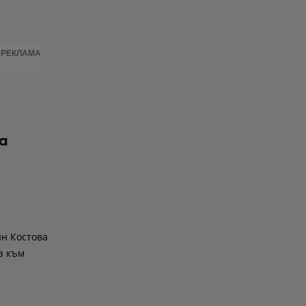
РЕКЛАМА
а
ин Костова
а към