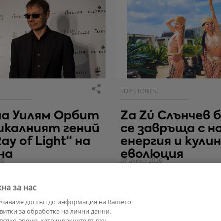
TOP STORIES
на Уилям Орбит
Za Zú Слънчев 
икалният гений
се завръща с н
ay of Light“ на
енергия и кули
на
еволюция
26
07 август 2026
на за нас
учаваме достъп до информация на Вашето
витки за обработка на лични данни.
всяко време, като щракнете върху