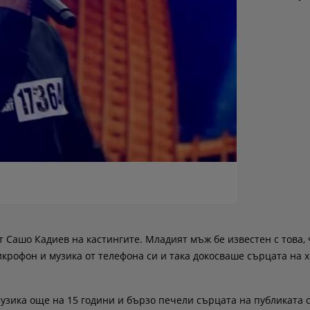
т Сашо Кадиев на кастингите. Младият мъж бе известен с това,
крофон и музика от телефона си и така докосваше сърцата на х
музика още на 15 години и бързо печели сърцата на публиката 