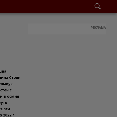
РЕКЛАМА
шна
чина Стоян
самоук
стен с
си в осмия
оуто
търси
з 2022 г.