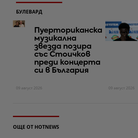
БУЛЕВАРД
Пуерториканска
музикална
звезда позира
със Стоичков
преди концерта
си в България
09 август 2026
09 август 2026
ОЩЕ ОТ HOTNEWS