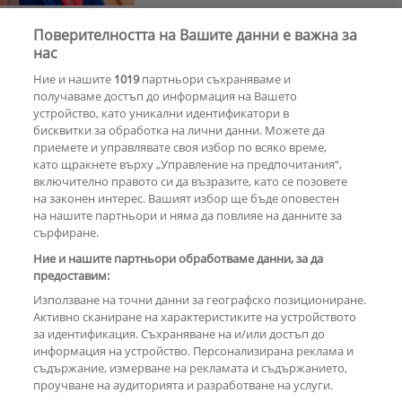
Поверителността на Вашите данни е важна за
Азис скочи на гейовете
нас
Ние и нашите
1019
партньори съхраняваме и
получаваме достъп до информация на Вашето
устройство, като уникални идентификатори в
бисквитки за обработка на лични данни. Можете да
РЕКЛАМА
приемете и управлявате своя избор по всяко време,
като щракнете върху „Управление на предпочитания“,
включително правото си да възразите, като се позовете
на законен интерес. Вашият избор ще бъде оповестен
КОМЕНТАРИ
на нашите партньори и няма да повлияе на данните за
сърфиране.
Ние и нашите партньори обработваме данни, за да
предоставим:
РЕКЛАМА
Използване на точни данни за географско позициониране.
Активно сканиране на характеристиките на устройството
за идентификация. Съхраняване на и/или достъп до
информация на устройство. Персонализирана реклама и
съдържание, измерване на рекламата и съдържанието,
проучване на аудиторията и разработване на услуги.