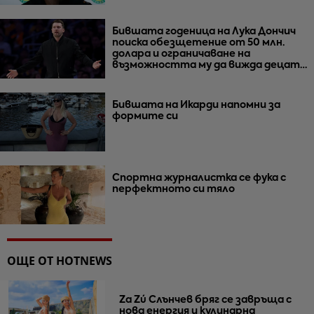
Бившата годеница на Лука Дончич
поиска обезщетение от 50 млн.
долара и ограничаване на
възможността му да вижда децата
им
Бившата на Икарди напомни за
формите си
Спортна журналистка се фука с
перфектното си тяло
ОЩЕ ОТ HOTNEWS
Za Zú Слънчев бряг се завръща с
нова енергия и кулинарна