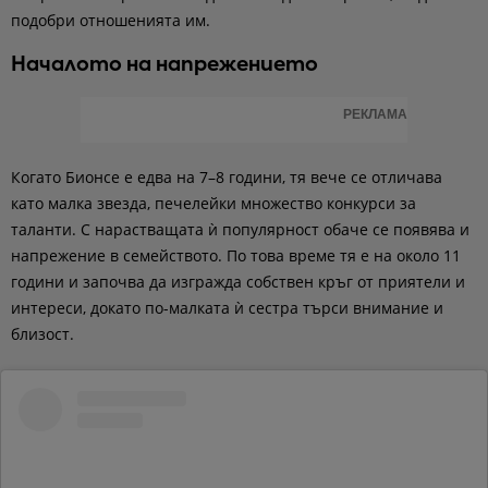
подобри отношенията им.
Началото на напрежението
РЕКЛАМА
Когато Бионсе е едва на 7–8 години, тя вече се отличава
като малка звезда, печелейки множество конкурси за
таланти. С нарастващата ѝ популярност обаче се появява и
напрежение в семейството. По това време тя е на около 11
години и започва да изгражда собствен кръг от приятели и
интереси, докато по-малката ѝ сестра търси внимание и
близост.