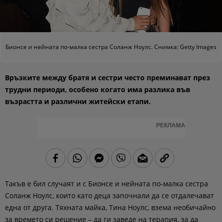
Бионсе и нейната по-малка сестра Соланж Ноулс. Снимка: Getty Images
Връзките между братя и сестри често преминават през
трудни периоди, особено когато има разлика във
възрастта и различни житейски етапи.
РЕКЛАМА
Такъв е бил случаят и с Бионсе и нейната по-малка сестра
Соланж Ноулс, които като деца започнали да се отдалечават
една от друга. Тяхната майка, Тина Ноулс, взема необичайно
за времето си решение – да ги заведе на терапия, за да