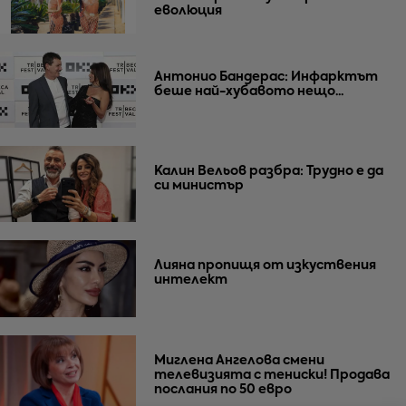
еволюция
Антонио Бандерас: Инфарктът
беше най-хубавото нещо...
Калин Вельов разбра: Трудно е да
си министър
Лияна пропищя от изкуствения
интелект
Миглена Ангелова смени
телевизията с тениски! Продава
послания по 50 евро