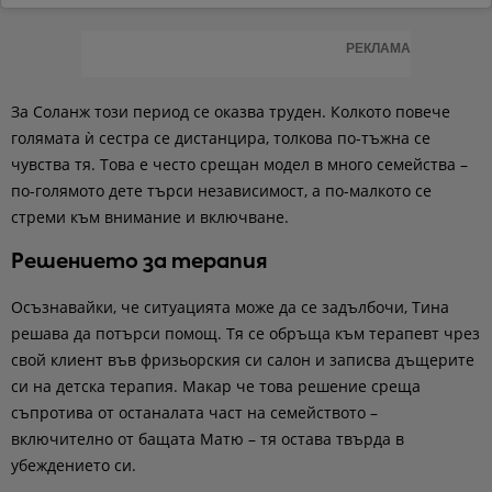
РЕКЛАМА
За Соланж този период се оказва труден. Колкото повече
голямата ѝ сестра се дистанцира, толкова по-тъжна се
чувства тя. Това е често срещан модел в много семейства –
по-голямото дете търси независимост, а по-малкото се
стреми към внимание и включване.
Решението за терапия
Осъзнавайки, че ситуацията може да се задълбочи, Тина
решава да потърси помощ. Тя се обръща към терапевт чрез
свой клиент във фризьорския си салон и записва дъщерите
си на детска терапия. Макар че това решение среща
съпротива от останалата част на семейството –
включително от бащата Матю – тя остава твърда в
убеждението си.