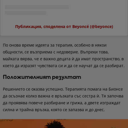
Публикация, споделена от Beyoncé (@beyonce)
По онова време идеята за терапия, особено в някои
общности, се възприема с недоверие. Въпреки това,
майката вярва, че е важно децата ѝ да имат пространство, в
което да изразят чувствата си и да се научат да се разбират.
Положителният резултат
Решението се оказва успешно. Терапията помага на Бионсе
да осъзнае колко важна е връзката със сестра ѝ. Тя започва
да проявява повече разбиране и грижа, а двете изграждат
силна и трайна връзка, която се запазва и до днес.