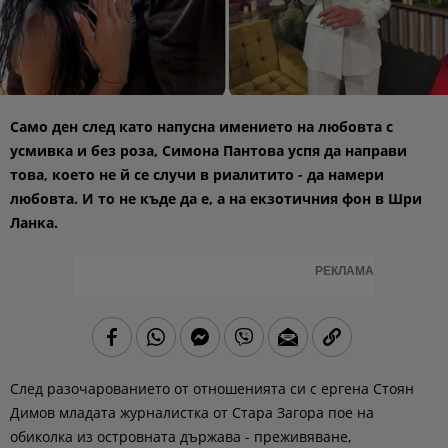
Само ден след като напусна имението на любовта с
усмивка и без роза, Симона Пантова успя да направи
това, което не й се случи в риалитито - да намери
любовта. И то не къде да е, а на екзотичния фон в Шри
Ланка.
РЕКЛАМА
След разочарованието от отношенията си с ергена Стоян
Димов младата журналистка от Стара Загора пое на
обиколка из островната държава - преживяване,