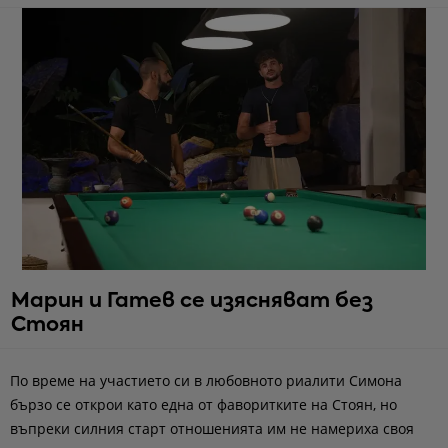
Марин и Гатев се изясняват без
Стоян
По време на участието си в любовното риалити Симона
бързо се открои като една от фаворитките на Стоян, но
въпреки силния старт отношенията им не намериха своя