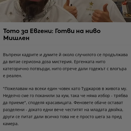
Тото за Евгени: Готви на ниво
Мишлен
Въпреки кадрите и думите й около случилото се продължава
да витае сериозна доза мистерия. Ергенката нито
категорично потвърди, нито отрече дали годежът с влогъра
е реален.
"Пожелавам на всеки един човек като Туджаров в живота му.
Неделчо сме го поканили за кум, така че няма избор - трябва
да приеме", споделя красавицата. Феновете обаче остават
разделени - докато едни вече честитят на младата двойка,
други се питат дали всичко това не е просто шега за пред
камера.