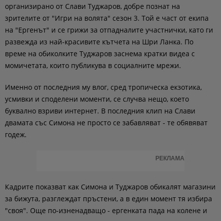
организирано от Слави Туджаров, добре познат на
зрителите от "Игри на волята" сезон 3. Той е част от екипа
на "Ергенът" и се грижи за отпадналите участнички, като ги
развежда из най-красивите кътчета на Шри Ланка. По
време на обиколките Туджаров заснема кратки видеа с
момичетата, които публикува в социалните мрежи.
Именно от последния му влог, сред тропическа екзотика,
усмивки и споделени моменти, се случва нещо, което
буквално взриви интернет. В последния клип на Слави
двамата със Симона не просто се забавляват - те обявяват
годеж.
РЕКЛАМА
Кадрите показват как Симона и Туджаров обикалят магазини
за бижута, разглеждат пръстени, а в един момент тя избира
"своя". Още по-изненадващо - ергенката пада на колене и