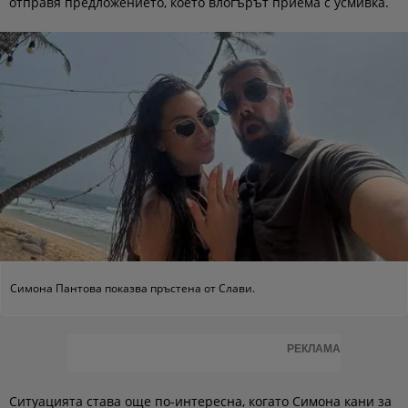
отправя предложението, което влогърът приема с усмивка.
Симона Пантова показва пръстена от Слави.
РЕКЛАМА
Ситуацията става още по-интересна, когато Симона кани за