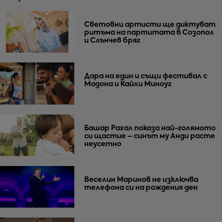
Световни артисти ще диктуват
ритъма на партитата в Созопол
и Слънчев бряг
Дара на един и същи фестивал с
Мадона и Кайли Миноуг
Башар Рахал показа най-голямото
си щастие – синът му Анди расте
неусетно
Веселин Маринов не изключва
телефона си на рождения ден