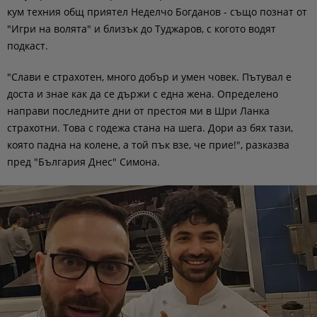
кум техния общ приятел Неделчо Богданов - също познат от
"Игри на волята" и близък до Туджаров, с когото водят
подкаст.
"Слави е страхотен, много добър и умен човек. Пътувал е
доста и знае как да се държи с една жена. Определено
направи последните дни от престоя ми в Шри Ланка
страхотни. Това с годежа стана на шега. Дори аз бях тази,
която падна на колене, а той пък взе, че прие!", разказва
пред "България Днес" Симона.