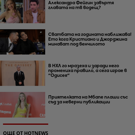
Александра Фейгин завъртя
главата на тв водещ?
Сватбата на годината наближава!
Ето кога Кристиано и Джорджина
минават под венчилото
В НХЛ го мразеха и заради него
промениха правило, а сега играе в
"Одисея"
Приятелката на Мбапе плаши със
съд за неверни публикации
ОЩЕ ОТ HOTNEWS