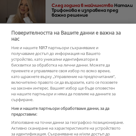
След година в майчинство
Натали
Трифонова е изправена пред
важно решение
Поверителността на Вашите данни е важна за
30 години по-късно
Мадона и Кайли
нас
Миноуг - от съпернички до
Ние и нашите
1017
партньори съхраняваме и
приятелки
получаваме достъп до информация на Вашето
устройство, като уникални идентификатори в
бисквитки за обработка на лични данни. Можете да
РЕКЛАМА
приемете и управлявате своя избор по всяко време,
като щракнете върху „Управление на предпочитания“,
включително правото си да възразите, като се позовете
на законен интерес. Вашият избор ще бъде оповестен
КОМЕНТАРИ
на нашите партньори и няма да повлияе на данните за
сърфиране.
Ние и нашите партньори обработваме данни, за да
предоставим:
РЕКЛАМА
Използване на точни данни за географско позициониране.
Активно сканиране на характеристиките на устройството
за идентификация. Съхраняване на и/или достъп до