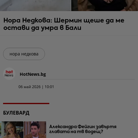
Нора Недкова: Шермин щеше да ме
остави да умра в Бали
нора недкова
HotNews.bg
06 май 2026 | 10:01
БУЛЕВАРД
Александра Фейгин завъртя
главата на тв водещ?