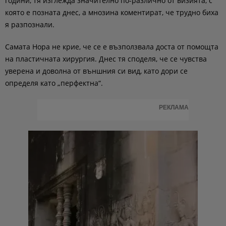
години, тя изглежда значително по-различно от визията, с
която е позната днес, а мнозина коментират, че трудно биха
я разпознали.
Самата Нора не крие, че се е възползвала доста от помощта
на пластичната хирургия. Днес тя споделя, че се чувства
уверена и доволна от външния си вид, като дори се
определя като „перфектна“.
РЕКЛАМА