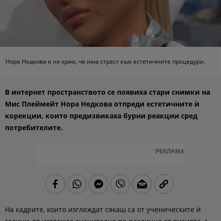
Нора Недкова е не крие, че има страст към естетичните процедури.
В интернет пространството се появиха стари снимки на
Мис Плеймейт Нора Недкова отпреди естетичните ѝ
корекции, които предизвикаха бурни реакции сред
потребителите.
РЕКЛАМА
На кадрите, които изглеждат сякаш са от ученическите ѝ