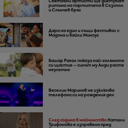
Световни артисти ще диктуват
ритъма на партитата в Созопол
и Слънчев бряг
Дара на един и същи фестивал с
Мадона и Кайли Миноуг
Башар Рахал показа най-голямото
си щастие – синът му Анди расте
неусетно
Веселин Маринов не изключва
телефона си на рождения ден
След година в майчинство
Натали
Трифонова е изправена пред