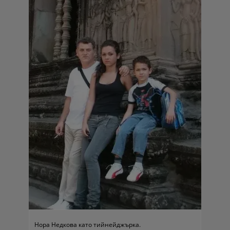
Нора Недкова като тийнейджърка.