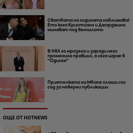
Сватбата на годината наближава!
Ето кога Кристиано и Джорджина
минават под венчилото
В НХЛ го мразеха и заради него
промениха правило, а сега играе в
"Одисея"
Приятелката на Мбапе плаши със
съд за неверни публикации
ОЩЕ ОТ HOTNEWS