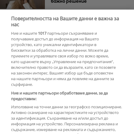
важно решение
Поверителността на Вашите данни е важна за
30 години по-късно
Мадона и Кайли
нас
Миноуг - от съпернички до
Ние и нашите
1017
партньори съхраняваме и
приятелки
получаваме достъп до информация на Вашето
устройство, като уникални идентификатори в
бисквитки за обработка на лични данни. Можете да
РЕКЛАМА
приемете и управлявате своя избор по всяко време,
като щракнете върху „Управление на предпочитания“,
включително правото си да възразите, като се позовете
на законен интерес. Вашият избор ще бъде оповестен
КОМЕНТАРИ
на нашите партньори и няма да повлияе на данните за
сърфиране.
Ние и нашите партньори обработваме данни, за да
предоставим:
РЕКЛАМА
Използване на точни данни за географско позициониране.
Активно сканиране на характеристиките на устройството
за идентификация. Съхраняване на и/или достъп до
информация на устройство. Персонализирана реклама и
съдържание, измерване на рекламата и съдържанието,