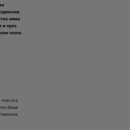
ха
сериозни
ятно няма
и и през
лен сезон.
и пиесата
лно беше
отменена.