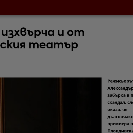
изхвърча и от
вския театър
Режисьоръ
Александър
забърка в 
скандал, сл
оказа, че
дългоочакв
премиера в
Пловдивски