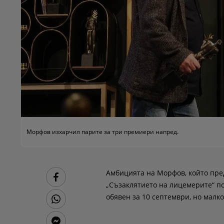
Морфов изхарчил парите за три премиери напред.
Амбицията на Морфов, който пред
„Съзаклятието на лицемерите“ п
обявен за 10 септември, но мал