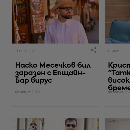
TOP STORIES
СЪДБИ
Наско Месечков бил
Крис
заразен с Епщайн-
"Тат
Бар вирус
висок
брем
08 август 2026
08 август 20