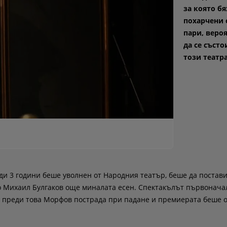
за която бя
похарчени 
пари, веро
да се състо
този театра
и 3 години беше уволнен от Народния театър, беше да постав
о Михаил Булгаков още миналата есен. Спектакълът първонача
ко преди това Морфов пострада при падане и премиерата беше 