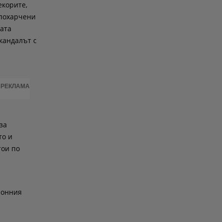
екорите,
 похарчени
ната
скандалът с
РЕКЛАМА
за
то и
тои по
ионния