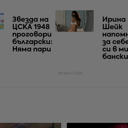
Звезда на
Ирина
ЦСКА 1948
Шейк
проговори
напом
български:
за себ
Няма пари
си в м
банск
09 август 2026