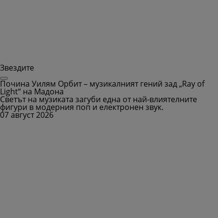
Звездите
Почина Уилям Орбит – музикалният гений зад „Ray of
Light“ на Мадона
Светът на музиката загуби една от най-влиятелните
фигури в модерния поп и електронен звук.
07 август 2026