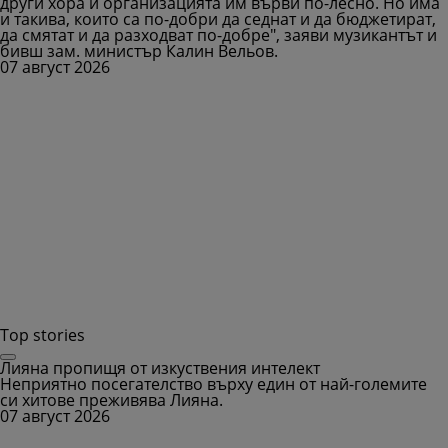
други хора и организацията им върви по-лесно. Но има
и такива, които са по-добри да седнат и да бюджетират,
да смятат и да разходват по-добре", заяви музикантът и
бивш зам. министър Калин Вельов.
07 август 2026
Top stories
Лияна пропищя от изкуствения интелект
Неприятно посегателство върху един от най-големите
си хитове преживява Лияна.
07 август 2026