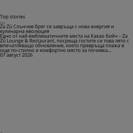
Top stories
Za Zú Слънчев бряг се завръща с нова енергия и
кулинарна еволюция
Едно от най-емблематичните места на Какао бийч – Za
Zú Lounge & Restaurant, посреща гостите си това лято с
впечатляващо обновление, което превръща плажа в
още по-стилно и комфортно място за почивка...
07 август 2026