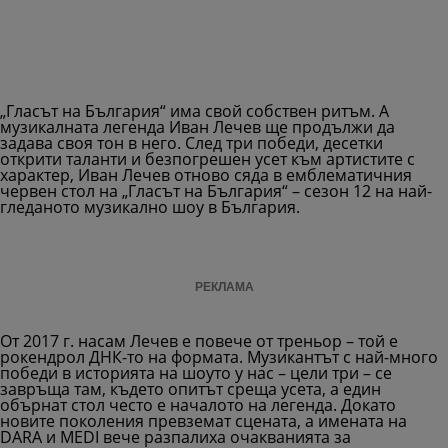
„Гласът на България“ има свой собствен ритъм. А
музикалната легенда Иван Лечев ще продължи да
задава своя тон в него. След три победи, десетки
открити таланти и безпогрешен усет към артистите с
характер, Иван Лечев отново сяда в емблематичния
червен стол на „Гласът на България“ – сезон 12 на най-
гледаното музикално шоу в България.
РЕКЛАМА
От 2017 г. насам Лечев е повече от треньор – той е
рокендрол ДНК-то на формата. Музикантът с най-много
победи в историята на шоуто у нас – цели три – се
завръща там, където опитът среща усета, а един
обърнат стол често е началото на легенда. Докато
новите поколения превземат сцената, а имената на
DARA и MEDI вече разпалиха очакванията за