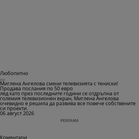
Любопитно
Миглена Ангелова смени телевизията с тениски!
Продава послания по 50 евро
лед като през последните години се отдръпна от
големия телевизионен екран, Миглена Ангелова
очевидно е решила да развива все повече собствените
си проекти.
06 август 2026
РЕКЛАМА
Коментари