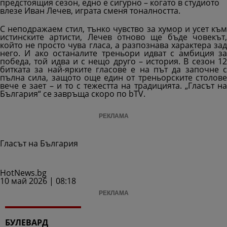
предстоящия сезон, едно е сигурно – когато в студиото
влезе Иван Лечев, играта сменя тоналността.
С неподражаем стил, тънко чувство за хумор и усет към
истинските артисти, Лечев отново ще бъде човекът,
който не просто чува гласа, а разпознава характера зад
него. И ако останалите треньори идват с амбиция за
победа, той идва и с нещо друго – история. В сезон 12
битката за най-ярките гласове е на път да започне с
пълна сила, защото още един от треньорските столове
вече е зает – и то с тежестта на традицията. „Гласът на
България“ се завръща скоро по bTV.
РЕКЛАМА
Гласът на България
HotNews.bg
10 май 2026 | 08:18
РЕКЛАМА
БУЛЕВАРД