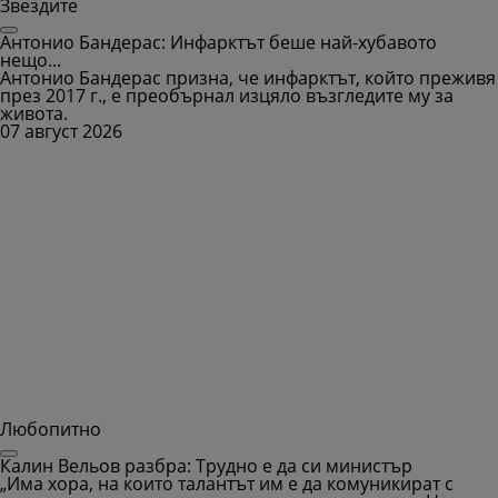
Звездите
Антонио Бандерас: Инфарктът беше най-хубавото
нещо...
Антонио Бандерас призна, че инфарктът, който преживя
през 2017 г., е преобърнал изцяло възгледите му за
живота.
07 август 2026
Любопитно
Калин Вельов разбра: Трудно е да си министър
„Има хора, на които талантът им е да комуникират с