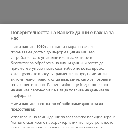
Поверителността на Вашите данни е важна за
нас
Ние и нашите
1019
партньори съхраняваме и
получаваме достъп до информация на Вашето
устройство, като уникални идентификатори в
бисквитки за обработка на лични данни. Можете да
приемете и управлявате своя избор по всяко време,
като щракнете върху „Управление на предпочитания“,
включително правото си да възразите, като се позовете
на законен интерес. Вашият избор ще бъде оповестен
на нашите партньори и няма да повлияе на данните за
сърфиране.
Ние и нашите партньори обработваме данни, за да
предоставим:
Използване на точни данни за географско позициониране.
Активно сканиране на характеристиките на устройството
за идентификация. Съхраняване на и/или достъп до