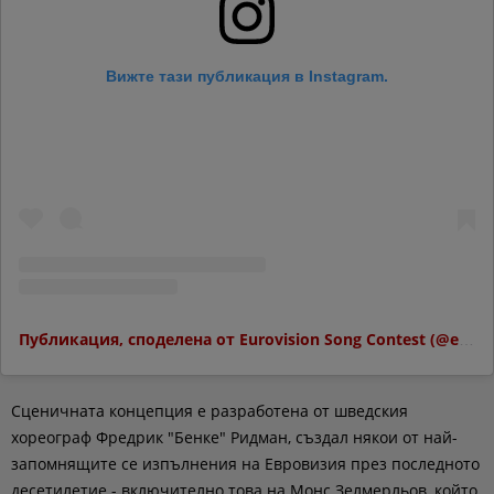
Вижте тази публикация в Instagram.
Публикация, споделена от Eurovision Song Contest (@eurovision)
Сценичната концепция е разработена от шведския
хореограф Фредрик "Бенке" Ридман, създал някои от най-
запомнящите се изпълнения на Евровизия през последното
десетилетие - включително това на Монс Зелмерльов, който