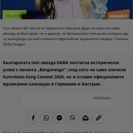
Със своето №1 място в Германия и Австрия Дара не само постави
рекорд за България, но и доказа, че балканският поп може успешно да
се конкурира на най-големите европейски музикални пазари. Снимка:
Getty Images
Българската поп звезда DARA постигна исторически
успех с песента „Bangaranga“, след като не само спечели
Eurovision Song Contest 2026, но и оглави официалните
музикални класации в Германия и Австрия.
РЕКЛАМА