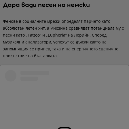
Дара вади песен на немски
Фенове в социалните мрежи определят парчето като
абсолютен летен хит, а мнозина сравняват потенциала му с
песни като „Tattoo“ и „Euphoria“ на Лорийн. Според
музикални анализатори, успехът се дължи както на
запомнящия се припев, така и на енергичното сценично
присъствие на българката.