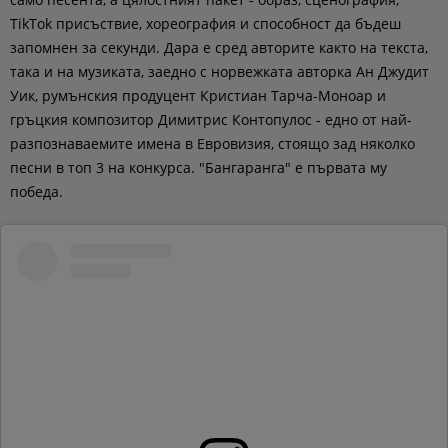
TikTok присъствие, хореография и способност да бъдеш
запомнен за секунди. Дара е сред авторите както на текста,
така и на музиката, заедно с норвежката авторка Ан Джудит
Уик, румънския продуцент Кристиан Тарча-Моноар и
гръцкия композитор Димитрис Контопулос - едно от най-
разпознаваемите имена в Евровизия, стоящо зад няколко
песни в топ 3 на конкурса. "Бангаранга" е първата му
победа.