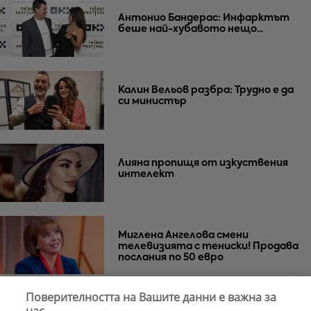
Антонио Бандерас: Инфарктът
беше най-хубавото нещо...
Калин Вельов разбра: Трудно е да
си министър
Лияна пропищя от изкуствения
интелект
Миглена Ангелова смени
телевизията с тениски! Продава
послания по 50 евро
Поверителността на Вашите данни е важна за
Азис скочи на гейовете