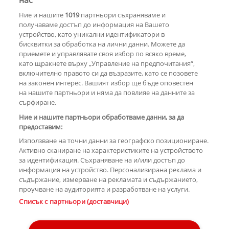
нас
Ние и нашите
1019
партньори съхраняваме и
получаваме достъп до информация на Вашето
устройство, като уникални идентификатори в
бисквитки за обработка на лични данни. Можете да
РЕКЛАМА
приемете и управлявате своя избор по всяко време,
като щракнете върху „Управление на предпочитания“,
включително правото си да възразите, като се позовете
на законен интерес. Вашият избор ще бъде оповестен
КОМЕНТАРИ
на нашите партньори и няма да повлияе на данните за
сърфиране.
Ние и нашите партньори обработваме данни, за да
предоставим:
РЕКЛАМА
Използване на точни данни за географско позициониране.
Активно сканиране на характеристиките на устройството
за идентификация. Съхраняване на и/или достъп до
информация на устройство. Персонализирана реклама и
съдържание, измерване на рекламата и съдържанието,
проучване на аудиторията и разработване на услуги.
Copyright © 2007-2026 Hotnews.bg. Всички права запазени.
Списък с партньори (доставчици)
Този уебсайт е собственост на Sportal Media Group
Контакти
За рекламa
Общи условия
Етични правила на НСС