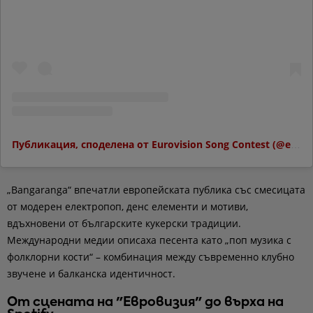
Публикация, споделена от Eurovision Song Contest (@eurovision)
„Bangaranga“ впечатли европейската публика със смесицата
от модерен електропоп, денс елементи и мотиви,
вдъхновени от българските кукерски традиции.
Международни медии описаха песента като „поп музика с
фолклорни кости“ – комбинация между съвременно клубно
звучене и балканска идентичност.
От сцената на "Евровизия" до върха на