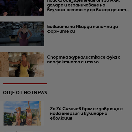
поиска обезщетение от 50 млн.
долара и ограничаване на
възможността му да вижда децата
им
Бившата на Икарди напомни за
формите си
Спортна журналистка се фука с
перфектното си тяло
ОЩЕ ОТ HOTNEWS
Za Zú Слънчев бряг се завръща с
нова енергия и кулинарна
еволюция