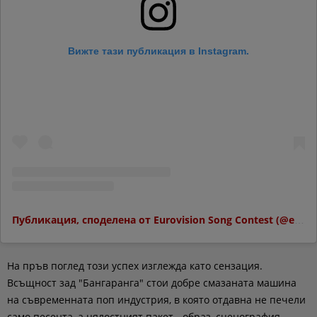
Вижте тази публикация в Instagram.
Публикация, споделена от Eurovision Song Contest (@eurovision)
На пръв поглед този успех изглежда като сензация.
Всъщност зад "Бангаранга" стои добре смазаната машина
на съвременната поп индустрия, в която отдавна не печели
само песента, а цялостният пакет - образ, сценография,