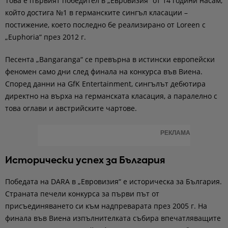
Това е първият победител в „Евровизия“ от 14 години насам,
който достига №1 в германските сингъл класации –
постижение, което последно бе реализирано от Loreen с
„Euphoria“ през 2012 г.
Песента „Bangaranga“ се превърна в истински европейски
феномен само дни след финала на конкурса във Виена.
Според данни на GfK Entertainment, сингълът дебютира
директно на върха на германската класация, а паралелно с
това оглави и австрийските чартове.
РЕКЛАМА
Исторически успех за България
Победата на DARA в „Евровизия“ е историческа за България.
Страната печели конкурса за първи път от
присъединяването си към надпреварата през 2005 г. На
финала във Виена изпълнителката събира впечатляващите