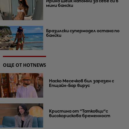
Ирина Шейк напомни за себе си в
мини бански
Бразилски супермодел остана по
бански
ОЩЕ ОТ HOTNEWS
Наско Месечков бил заразен с
Епщайн-Бар вирус
Кристина от "Татковци"с
високорискова бременност