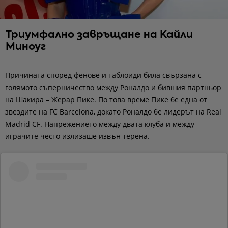
Триумфално завръщане на Кайли
Миноуг
Причината според фенове и таблоиди била свързана с
голямото съперничество между Роналдо и бившия партньор
на Шакира – Жерар Пике. По това време Пике бе една от
звездите на FC Barcelona, докато Роналдо бе лидерът на Real
Madrid CF. Напрежението между двата клуба и между
играчите често излизаше извън терена.