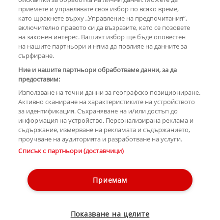
РЕКЛАМА
приемете и управлявате своя избор по всяко време,
като щракнете върху „Управление на предпочитания“,
включително правото си да възразите, като се позовете
на законен интерес. Вашият избор ще бъде оповестен
КОМЕНТАРИ
на нашите партньори и няма да повлияе на данните за
сърфиране.
Ние и нашите партньори обработваме данни, за да
предоставим:
РЕКЛАМА
Използване на точни данни за географско позициониране.
Активно сканиране на характеристиките на устройството
за идентификация. Съхраняване на и/или достъп до
информация на устройство. Персонализирана реклама и
съдържание, измерване на рекламата и съдържанието,
проучване на аудиторията и разработване на услуги.
Copyright © 2007-2026 Hotnews.bg. Всички права запазени.
Списък с партньори (доставчици)
Този уебсайт е собственост на Sportal Media Group
Контакти
За рекламa
Общи условия
Етични правила на НСС
Приемам
Управление на предпочитания
Лични данни
Показване на целите