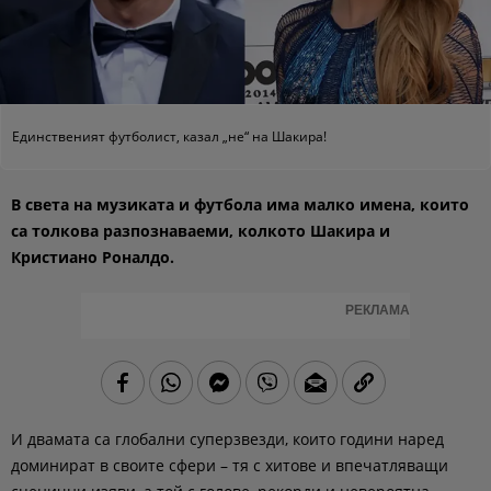
Единственият футболист, казал „не“ на Шакира!
В света на музиката и футбола има малко имена, които
са толкова разпознаваеми, колкото Шакира и
Кристиано Роналдо.
РЕКЛАМА
И двамата са глобални суперзвезди, които години наред
доминират в своите сфери – тя с хитове и впечатляващи