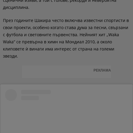
сценични изяви, а той с голове, рекорди и невероятна
дисциплина.
През годините Шакира често включва известни спортисти в
свои проекти, особено когато става дума за песни, свързани
с футбола и световните първенства. Нейният хит „Waka
Waka“ се превърна в химн на Мондиал 2010, а около
клиповете ѝ винаги има интерес от страна на големи
звезди.
РЕКЛАМА