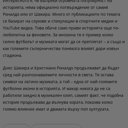
Интересното е, че въпреки огромната популярност на
историята, няма официално потвърждение от самия
Роналдо или от Шакира. Много от публикациите по темата
се базират на слухове и спекулации в спортните медии и
YouTube видеа. Това обаче само прави историята още по-
любопитна за феновете. За мнозина тя е пример колко
силно футболът и музиката могат да се преплетат – а също и
как големите съперничества понякога влияят дори извън
стадиона.
Днес Шакира и Кристиано Роналдо продължават да бъдат
сред най-разпознаваемите личности в света. Тя остава
символ на латино музиката, а той – една от най-големите
футболни икони в историята. И макар никога да не са
работили заедно в музикален клип, самият факт, че подобна
история продължава да вълнува хората, показва колко
голямо влияние имат и двамата върху поп културата.