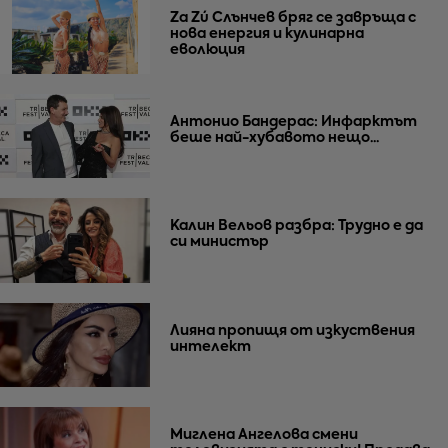
Za Zú Слънчев бряг се завръща с
нова енергия и кулинарна
еволюция
Антонио Бандерас: Инфарктът
беше най-хубавото нещо...
Калин Вельов разбра: Трудно е да
си министър
Лияна пропищя от изкуствения
интелект
Миглена Ангелова смени