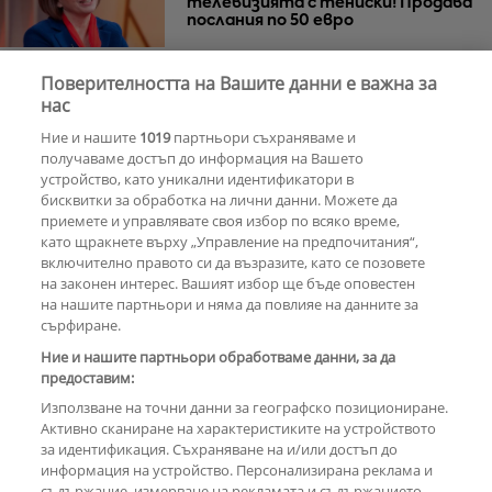
телевизията с тениски! Продава
послания по 50 евро
Поверителността на Вашите данни е важна за
Азис скочи на гейовете
нас
Ние и нашите
1019
партньори съхраняваме и
получаваме достъп до информация на Вашето
устройство, като уникални идентификатори в
бисквитки за обработка на лични данни. Можете да
РЕКЛАМА
приемете и управлявате своя избор по всяко време,
като щракнете върху „Управление на предпочитания“,
включително правото си да възразите, като се позовете
на законен интерес. Вашият избор ще бъде оповестен
КОМЕНТАРИ
на нашите партньори и няма да повлияе на данните за
сърфиране.
Ние и нашите партньори обработваме данни, за да
предоставим:
РЕКЛАМА
Използване на точни данни за географско позициониране.
Активно сканиране на характеристиките на устройството
за идентификация. Съхраняване на и/или достъп до
информация на устройство. Персонализирана реклама и
съдържание, измерване на рекламата и съдържанието,