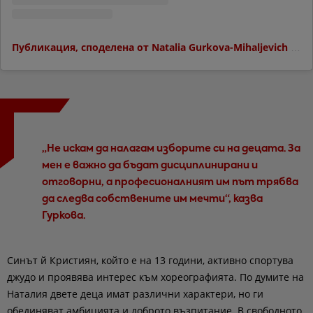
Публикация, споделена от Natalia Gurkova-Mihaljevich (@natalia_gurkova_mihaljevich)
„Не искам да налагам изборите си на децата. За
мен е важно да бъдат дисциплинирани и
отговорни, а професионалният им път трябва
да следва собствените им мечти“, казва
Гуркова.
Синът й Кристиян, който е на 13 години, активно спортува
джудо и проявява интерес към хореографията. По думите на
Наталия двете деца имат различни характери, но ги
обединяват амбицията и доброто възпитание. В свободното