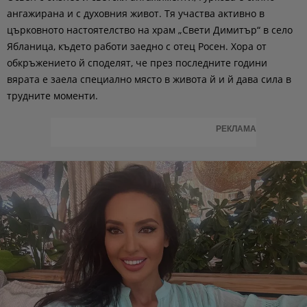
ангажирана и с духовния живот. Тя участва активно в
църковното настоятелство на храм „Свети Димитър“ в село
Ябланица, където работи заедно с отец Росен. Хора от
обкръжението й споделят, че през последните години
вярата е заела специално място в живота й и й дава сила в
трудните моменти.
РЕКЛАМА