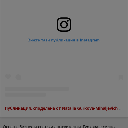
Вижте тази публикация в Instagram.
Публикация, споделена от Natalia Gurkova-Mihaljevich (@natalia_gurkova_mihaljevich)
Освен с бизнес и светски ангажименти, Гуркова е силно