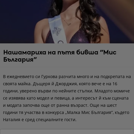
Нашамариха на пътя бивша "Мис
България"
В ежедневието си Гуркова разчита много и на подкрепата на
своята майка. Дъщеря й Джорджия, която вече е на 16
години, уверено върви по нейните стъпки. Младото момиче
се изявява като модел и певица, а интересът й към сцената
и модата започва още от ранна възраст. Още на шест
години тя участва в конкурса „Малка Мис България“, където
Наталия е сред специалните гости.