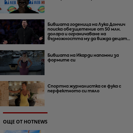
Бившата годеница на Лука Дончич
поиска обезщетение от 50 млн.
долара и ограничаване на
възможността му да вижда децата
им
Бившата на Икарди напомни за
формите си
Спортна журналистка се фука с
перфектното си тяло
ОЩЕ ОТ HOTNEWS