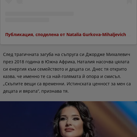
Публикация, споделена от Natalia Gurkova-Mihaljevich (@natalia_gurkova_mihaljevich)
След трагичната загуба на съпруга си Джордже Михалевич
през 2018 година в Южна Африка, Наталия насочва цялата
си енергия към семейството и децата си. Днес тя открито
казва, че именно те са най-голямата й опора и смисъл.
„Скъпите вещи са временни. Истинската ценност за мен са
децата и вярата“, признава тя.