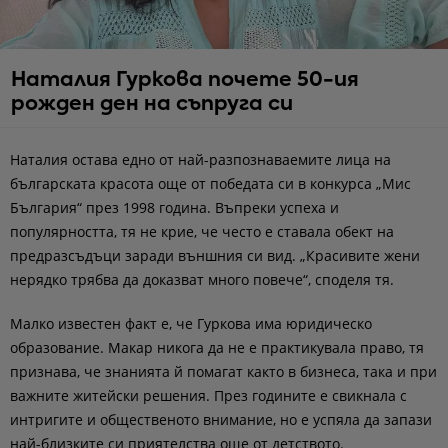
Наталия Гуркова почете 50-ия
рожден ден на съпруга си
Наталия остава едно от най-разпознаваемите лица на
българската красота още от победата си в конкурса „Мис
България“ през 1998 година. Въпреки успеха и
популярността, тя не крие, че често е ставала обект на
предразсъдъци заради външния си вид. „Красивите жени
нерядко трябва да доказват много повече“, споделя тя.
Малко известен факт е, че Гуркова има юридическо
образование. Макар никога да не е практикувала право, тя
признава, че знанията й помагат както в бизнеса, така и при
важните житейски решения. През годините е свикнала с
интригите и общественото внимание, но е успяла да запази
най-близките си приятелства още от детството.