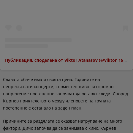
Публикация, споделена от Viktor Atanasov (@viktor_15_atanasoff)
Славата обаче има и своята цена. Годините на
непрекъснати концерти, съвместен живот и огромно
напрежение постепенно започват да оставят следи. Според
Кърнев приятелството между членовете на групата
постепенно е останало на заден план.
Причините за раздялата се оказват натрупване на много
фактори. Дичо започва да се занимава с кино, Кърнев