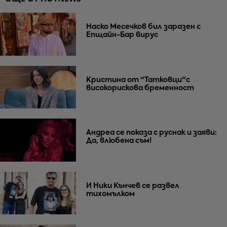
Наско Месечков бил заразен с
Епщайн-Бар вирус
Кристина от "Татковци"с
високорискова бременност
Андреа се показа с руснак и заяви:
Да, влюбена съм!
И Ники Кънчев се развел
тихомълком