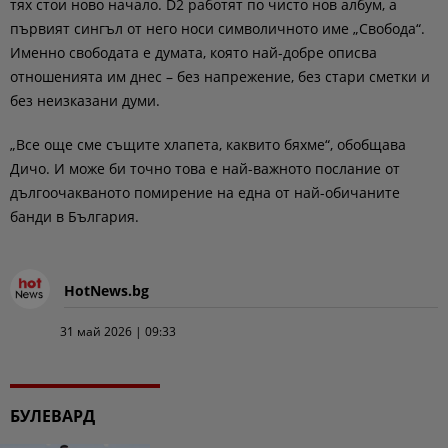
тях стои ново начало. D2 работят по чисто нов албум, а
първият сингъл от него носи символичното име „Свобода“.
Именно свободата е думата, която най-добре описва
отношенията им днес – без напрежение, без стари сметки и
без неизказани думи.
„Все още сме същите хлапета, каквито бяхме“, обобщава
Дичо. И може би точно това е най-важното послание от
дългоочакваното помирение на една от най-обичаните
банди в България.
HotNews.bg
31 май 2026 | 09:33
БУЛЕВАРД