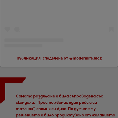
Публикация, споделена от @modernlife.blog
Самата раздяла не е била съпроводена със
скандали. „Просто хванах един рейс и си
тръгнах“, спомня си Дичо. По думите му
решението е било продиктувано от желанието