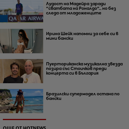
Лудост на Мадейра заради
"сватбата на Роналдо"... но без
следа от младоженците
Ирина Шейк напомни за себе си в
мини бански
Пуерториканска музикална звезда
позира със Стоичков преди
концерта си в България
Бразилски супермодел остана по
бански
ОЩЕ ОТ HOTNEWS