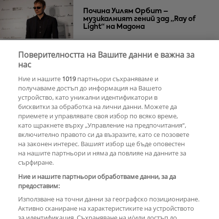
Почина Уилям Орбит –
музикалният гений зад „Ray of
Light“ на Мадона
Поверителността на Вашите данни е важна за
Za Zú Слънчев бряг се завръща с
нас
нова енергия и кулинарна
Ние и нашите
1019
партньори съхраняваме и
еволюция
получаваме достъп до информация на Вашето
устройство, като уникални идентификатори в
бисквитки за обработка на лични данни. Можете да
РЕКЛАМА
приемете и управлявате своя избор по всяко време,
като щракнете върху „Управление на предпочитания“,
включително правото си да възразите, като се позовете
на законен интерес. Вашият избор ще бъде оповестен
КОМЕНТАРИ
на нашите партньори и няма да повлияе на данните за
сърфиране.
Ние и нашите партньори обработваме данни, за да
предоставим:
РЕКЛАМА
Използване на точни данни за географско позициониране.
Активно сканиране на характеристиките на устройството
за идентификация. Съхраняване на и/или достъп до