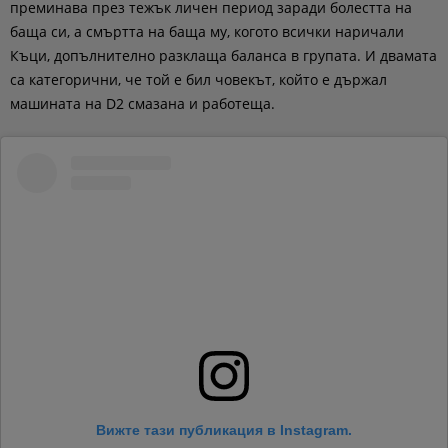
преминава през тежък личен период заради болестта на
баща си, а смъртта на баща му, когото всички наричали
Къци, допълнително разклаща баланса в групата. И двамата
са категорични, че той е бил човекът, който е държал
машината на D2 смазана и работеща.
Вижте тази публикация в Instagram.