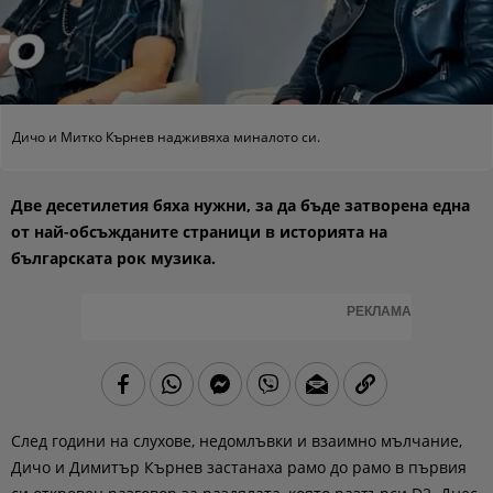
Дичо и Митко Кърнев надживяха миналото си.
Две десетилетия бяха нужни, за да бъде затворена една
от най-обсъжданите страници в историята на
българската рок музика.
РЕКЛАМА
След години на слухове, недомлъвки и взаимно мълчание,
Дичо и Димитър Кърнев застанаха рамо до рамо в първия