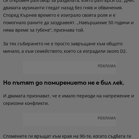
си откровен разговор за раздялата, която разтърси D2. Днес
двамата музиканти гледат назад без гняв и обвинения.
Според Кърнев времето е изиграло своята роля и е
помогнало раните да заздравеят. „Навършихме 50 години и
няма време за губене“, признава той.
За тях събирането не е просто завръщане към общото
минало, а към семейството, което са изградили около D2.
РЕКЛАМА
Но пътят до помирението не е бил лек.
И двамата признават, че е имало периоди на напрежение и
сериозни конфликти.
РЕКЛАМА
Спомените ги връщат към края на 90-те, когато съдбата ги