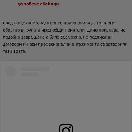
за повече свобода.
След напускането му Кърнев прави опити да го върне
обратно в групата чрез общи приятели. Дичо признава, че
подобно завръщане е било възможно, но подписани
договори и нови професионални ангажименти са затворили
тази врата.