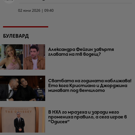
02 юни 2026 | 09:40
БУЛЕВАРД
Александра Фейгин завъртя
главата на тв водещ?
Сватбата на годината наближава!
Ето кога Кристиано и Джорджина
минават под венчилото
В НХЛ го мразеха и заради него
промениха правило, а сега играе в
"Одисея"