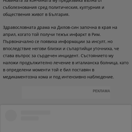
Новината за кончината му предизвика вълна от
съболезнования сред политическия, културния и
обществения живот в България.
Здравословната драма на Дилов-син започна в края на
април, когато той получи тежък инфаркт в Рим.
Първоначално се появиха информации за инсулт, но
впоследствие негови близки и съпартийци уточниха, че
става въпрос за сърдечен инцидент. Състоянието му
наложи продължително лечение в италианска болница, като
в определени моменти той е бил поставян в
медикаментозна кома и под интензивно наблюдение.
РЕКЛАМА