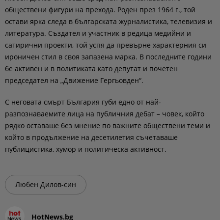
обществени фигури на прехода. Роден през 1964 г., той
остави ярка следа в българската журналистика, телевизия и
литература. Създател и участник в редица медийни и
сатирични проекти, той успя да превърне характерния си
ироничен стил в своя запазена марка. В последните години
бе активен и в политиката като депутат и почетен
председател на „Движение Гергьовден“.
С неговата смърт България губи едно от най-
разпознаваемите лица на публичния дебат – човек, който
рядко оставаше без мнение по важните обществени теми и
който в продължение на десетилетия съчетаваше
публицистика, хумор и политическа активност.
Любен Дилов-син
HotNews.bg