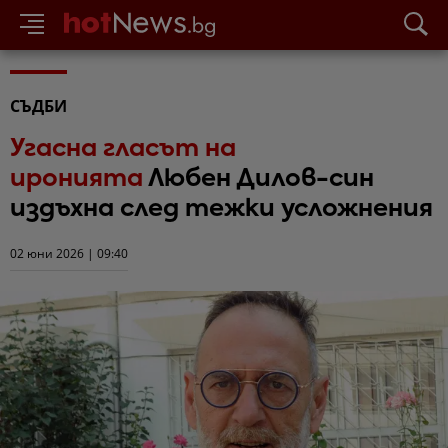
СЪДБИ
Угасна гласът на
иронията
Любен Дилов-син
издъхна след тежки усложнения
02 юни 2026 | 09:40