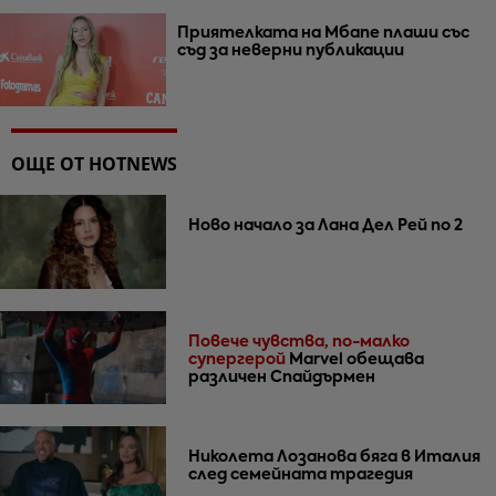
Приятелката на Мбапе плаши със
съд за неверни публикации
ОЩЕ ОТ HOTNEWS
Ново начало за Лана Дел Рей по 2
Повече чувства, по-малко
супергерой
Marvel обещава
различен Спайдърмен
Николета Лозанова бяга в Италия
след семейната трагедия