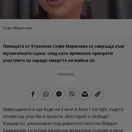
Софи Маринова
Певицата от Етрополе Софи Маринова се завръща към
музикалната сцена, след като временно прекрати
участията си заради смъртта на майка си.
РЕКЛАМА
Завръщането ѝ ще бъде на 6 юни в Зала 1 на НДК, където
отново ще участва в проекта „Мистерия и свобода“.
Концертът, реализиран под диригентството на Йордан
Камджалов, съчетава различни музикални стилове и вече