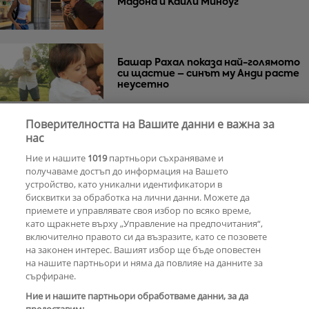
Мадона и Кайли Миноуг
Башар Рахал показа най-голямото
си щастие – синът му Анди расте
неусетно
Поверителността на Вашите данни е важна за
Веселин Маринов не изключва
нас
телефона си на рождения ден
Ние и нашите
1019
партньори съхраняваме и
получаваме достъп до информация на Вашето
устройство, като уникални идентификатори в
бисквитки за обработка на лични данни. Можете да
РЕКЛАМА
приемете и управлявате своя избор по всяко време,
като щракнете върху „Управление на предпочитания“,
включително правото си да възразите, като се позовете
на законен интерес. Вашият избор ще бъде оповестен
КОМЕНТАРИ
на нашите партньори и няма да повлияе на данните за
сърфиране.
Ние и нашите партньори обработваме данни, за да