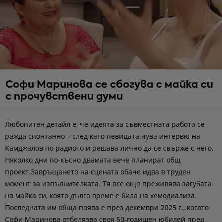
Софи Маринова се сбогува с майка си
с прочувствени думи
Любопитен детайл е, че идеята за съвместната работа се
ражда спонтанно – след като певицата чува интервю на
Камджалов по радиото и решава лично да се свърже с него.
Няколко дни по-късно двамата вече планират общ
проект.Завръщането на сцената обаче идва в труден
момент за изпълнителката. Тя все още преживява загубата
на майка си, която дълго време е била на хемодиализа.
Последната им обща поява е през декември 2025 г., когато
Софи Маринова отбелязва своя 50-годишен юбилей пред