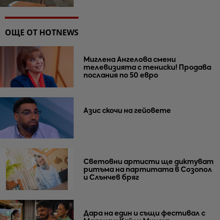
ОЩЕ ОТ HOTNEWS
Миглена Ангелова смени
телевизията с тениски! Продава
послания по 50 евро
Азис скочи на гейовете
Световни артисти ще диктуват
ритъма на партитата в Созопол
и Слънчев бряг
Дара на един и същи фестивал с