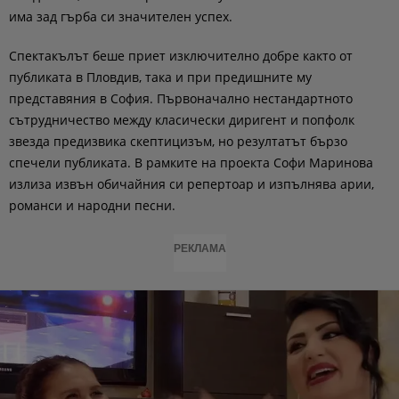
има зад гърба си значителен успех.
Спектакълът беше приет изключително добре както от
публиката в Пловдив, така и при предишните му
представяния в София. Първоначално нестандартното
сътрудничество между класически диригент и попфолк
звезда предизвика скептицизъм, но резултатът бързо
спечели публиката. В рамките на проекта Софи Маринова
излиза извън обичайния си репертоар и изпълнява арии,
романси и народни песни.
РЕКЛАМА