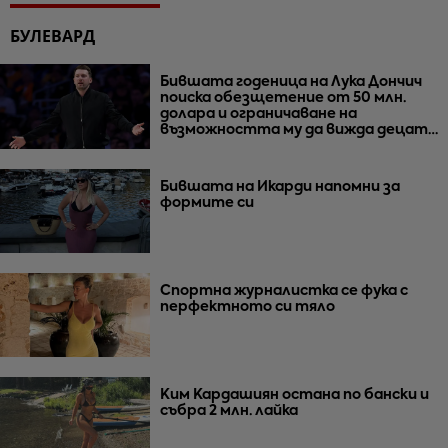
БУЛЕВАРД
Бившата годеница на Лука Дончич
поиска обезщетение от 50 млн.
долара и ограничаване на
възможността му да вижда децата
им
Бившата на Икарди напомни за
формите си
Спортна журналистка се фука с
перфектното си тяло
Ким Кардашиян остана по бански и
събра 2 млн. лайка