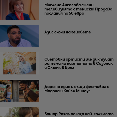
Миглена Ангелова смени
телевизията с тениски! Продава
послания по 50 евро
Азис скочи на гейовете
Световни артисти ще диктуват
ритъма на партитата в Созопол
и Слънчев бряг
Дара на един и същи фестивал с
Мадона и Кайли Миноуг
Башар Рахал показа най-голямото