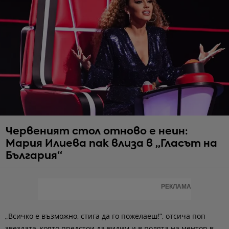
Червеният стол отново е неин:
Мария Илиева пак влиза в „Гласът на
България“
РЕКЛАМА
„Всичко е възможно, стига да го пожелаеш!”, отсича поп
звездата, която предстои да видим и в ролята на ментор в