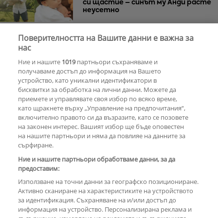
си щастие – синът му Анди расте
неусетно
Поверителността на Вашите данни е важна за
Веселин Маринов не изключва
нас
телефона си на рождения ден
Ние и нашите
1019
партньори съхраняваме и
получаваме достъп до информация на Вашето
устройство, като уникални идентификатори в
бисквитки за обработка на лични данни. Можете да
РЕКЛАМА
приемете и управлявате своя избор по всяко време,
като щракнете върху „Управление на предпочитания“,
включително правото си да възразите, като се позовете
на законен интерес. Вашият избор ще бъде оповестен
КОМЕНТАРИ
на нашите партньори и няма да повлияе на данните за
сърфиране.
Ние и нашите партньори обработваме данни, за да
предоставим:
РЕКЛАМА
Използване на точни данни за географско позициониране.
Активно сканиране на характеристиките на устройството
за идентификация. Съхраняване на и/или достъп до
информация на устройство. Персонализирана реклама и