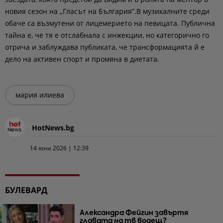
новия сезон на „Гласът на България”.В музикалните среди
обаче са възмутени от лицемерието на певицата. Публична
тайна е, че тя е отслабнала с инжекции, но категорично го
отрича и заблуждава публиката, че трансформацията й е
дело на активен спорт и промяна в диетата.
мария илиева
HotNews.bg
14 юни 2026 | 12:39
БУЛЕВАРД
Александра Фейгин завъртя
главата на тв водещ?