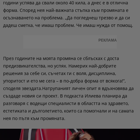
години успява да свали около 40 кила, а днес е в отлична
форма. Според нея най-важната стъпка към промяната е
осъзнаването на проблема. „Да погледнеш трезво и да си
дадеш сметка, че имаш проблем. Че имаш нужда от помощ.
РЕКЛАМА
През годините на моята промяна се сблъсках с доста
предизвикателства, но успях. Намерих най-добрите
решения за себе си, съчетах ги с воля, дисциплина,
упоритост и ето ме сега – в по-добра форма от всякога!”,
споделя звездата.Натрупаният личен опит я вдъхновява да
създаде новия си проект. В подкаста Илиева планира да
разговаря с водещи специалисти в областта на здравето,
естетиката и дълголетието, които са помогнали и на самата
нея по пътя към промяната.