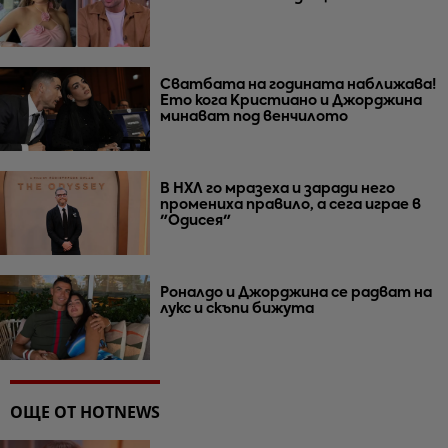
Сватбата на годината наближава!
Ето кога Кристиано и Джорджина
минават под венчилото
В НХЛ го мразеха и заради него
промениха правило, а сега играе в
"Одисея"
Роналдо и Джорджина се радват на
лукс и скъпи бижута
ОЩЕ ОТ HOTNEWS