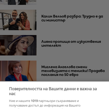
Калин Вельов разбра: Трудно е да
си министър
Лияна пропищя от изкуствения
интелект
Миглена Ангелова смени
телевизията с тениски! Продава
послания по 50 евро
Поверителността на Вашите данни е важна за
Азис скочи на гейовете
нас
Ние и нашите
1019
партньори съхраняваме и
получаваме достъп до информация на Вашето