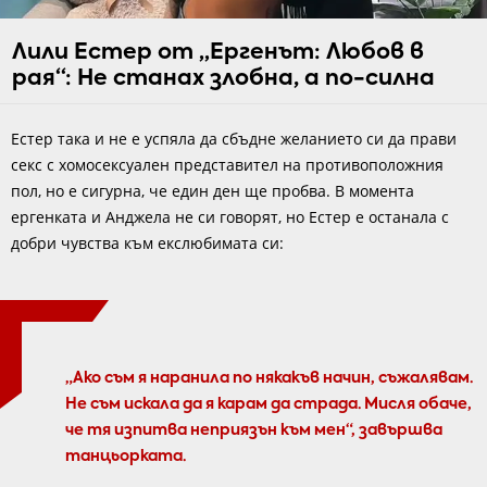
Лили Естер от „Ергенът: Любов в
рая“: Не станах злобна, а по-силна
Естер така и не е успяла да сбъдне желанието си да прави
секс с хомосексуален представител на противоположния
пол, но е сигурна, че един ден ще пробва. В момента
ергенката и Анджела не си говорят, но Естер е останала с
добри чувства към екслюбимата си:
„Ако съм я наранила по някакъв начин, съжалявам.
Не съм искала да я карам да страда. Мисля обаче,
че тя изпитва неприязън към мен“, завършва
танцьорката.