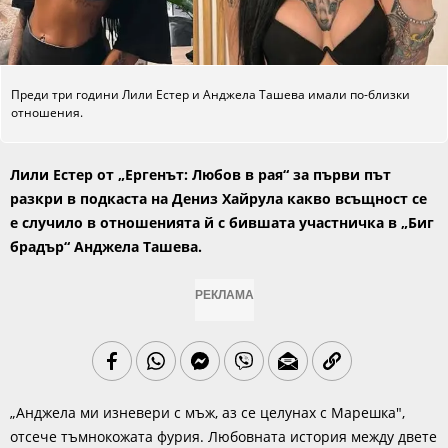
Преди три години Лили Естер и Анджела Ташева имали по-близки
отношения.
Лили Естер от „Ергенът: Любов в рая“ за първи път
разкри в подкаста на Дениз Хайрула какво всъщност се
е случило в отношенията й с бившата участничка в „Биг
брадър“ Анджела Ташева.
РЕКЛАМА
„Анджела ми изневери с мъж, аз се целунах с Марешка",
отсече тъмнокожата фурия. Любовната история между двете