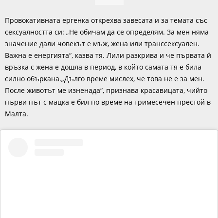
Провокативната ергенка открехва завесата и за темата със
сексуалността си: „Не обичам да се определям. За мен няма
значение дали човекът е мъж, жена или транссексуален.
Важна е енергията“, казва тя. Лили разкрива и че първата й
връзка с жена е дошла в период, в който самата тя е била
силно объркана.„Дълго време мислех, че това не е за мен.
После животът ме изненада“, признава красавицата, чийто
първи път с мацка е бил по време на тримесечен престой в
Малта.