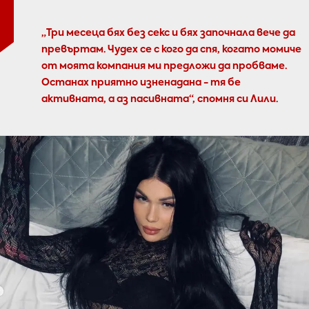
„Три месеца бях без секс и бях започнала вече да
превъртам. Чудех се с кого да спя, когато момиче
от моята компания ми предложи да пробваме.
Останах приятно изненадана - тя бе
активната, а аз пасивната“, спомня си Лили.