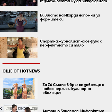
възможността му да вижда децата
им
Бившата на Икарди напомни за
формите си
Спортна журналистка се фука с
перфектното си тяло
ОЩЕ ОТ HOTNEWS
Za Zú Слънчев бряг се завръща с
нова енергия и кулинарна
еволюция
Антонио Бандерас: Инфарктът