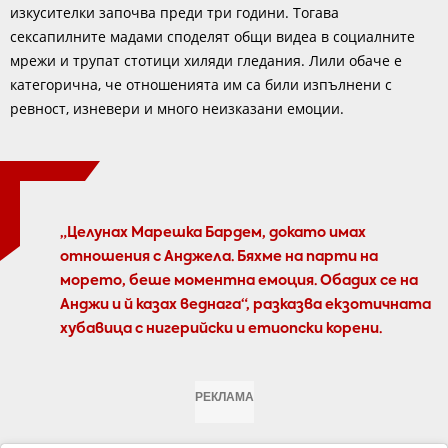
изкусителки започва преди три години. Тогава
сексапилните мадами споделят общи видеа в социалните
мрежи и трупат стотици хиляди гледания. Лили обаче е
категорична, че отношенията им са били изпълнени с
ревност, изневери и много неизказани емоции.
„Целунах Марешка Бардем, докато имах
отношения с Анджела. Бяхме на парти на
морето, беше моментна емоция. Обадих се на
Анджи и й казах веднага“, разказва екзотичната
хубавица с нигерийски и етиопски корени.
РЕКЛАМА