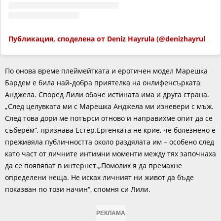
Публикация, споделена от Deniz Hayrula (@denizhayrulanew)
По онова време плеймейтката и еротичен модел Марешка
Бардем е била най-добра приятелка на онлифенсърката
Анджела. Според Лили обаче истината има и друга страна.
„След целувката ми с Марешка Анджела ми изневери с мъж.
След това дори ме потърси отново и направихме опит да се
съберем“, признава Естер.Ергенката не крие, че болезнено е
преживяла публичността около раздялата им – особено след
като част от личните интимни моменти между тях започнаха
да се появяват в интернет.„Помолих я да премахне
определени неща. Не исках личният ни живот да бъде
показван по този начин“, спомня си Лили.
РЕКЛАМА