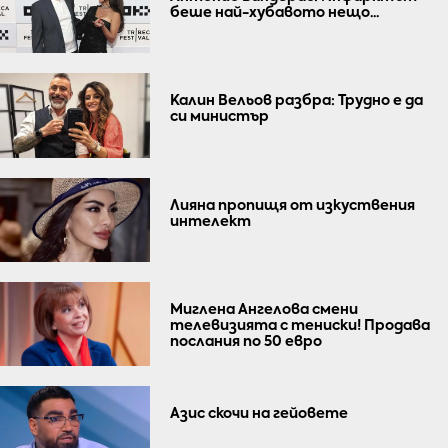
беше най-хубавото нещо...
Калин Вельов разбра: Трудно е да
си министър
Лияна пропищя от изкуствения
интелект
Миглена Ангелова смени
телевизията с тениски! Продава
послания по 50 евро
Азис скочи на гейовете