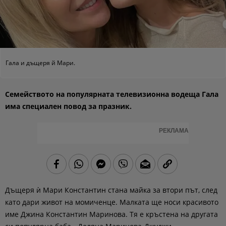
Гала и дъщеря й Мари.
Семейството на популярната телевизионна водеща Гала
има специален повод за празник.
РЕКЛАМА
Дъщеря ѝ Мари Константин стана майка за втори път, след
като дари живот на момиченце. Малката ще носи красивото
име Джина Константин Маринова. Тя е кръстена на другата