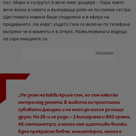
път. Мари и съпругът ѝ вече имат дъщеря – Лора, която
вече влиза в новата и вълнуваща роля на по-голяма сестра.
Щастливата новина беше споделена и в ефира на
предаването „На кафе“, където Гала се включи по телефона,
въпреки че в момента е в отпуск. Развълнуваната водеща
не скри емоциите си.
РЕКЛАМА
„Не знам на какви криле съм, но съм няколко
метра над земята. В живота ни пристигна
хубавата Джиджи и не мога да мисля за нищо
друго. На 28-и се роди – 2 килограма и 800 грама,
48 сантиметра, и много сме щастливи всички.
Едно прекрасно бебче, миниатюрно, много е