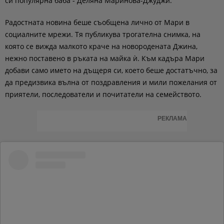
си популярна баба - Деляна Маринова-Джуджи.
Радостната новина беше съобщена лично от Мари в
социалните мрежи. Тя публикува трогателна снимка, на
която се вижда малкото краче на новородената Джина,
нежно поставено в ръката на майка ѝ. Към кадъра Мари
добави само името на дъщеря си, което беше достатъчно, за
да предизвика вълна от поздравления и мили пожелания от
приятели, последователи и почитатели на семейството.
РЕКЛАМА