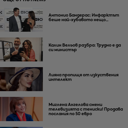
Антонио Бандерас: Инфарктът
беше най-хубавото нещо...
Калин Вельов разбра: Трудно е да
си министър
Лияна пропищя от изкуствения
интелект
Миглена Ангелова смени
телевизията с тениски! Продава
послания по 50 евро