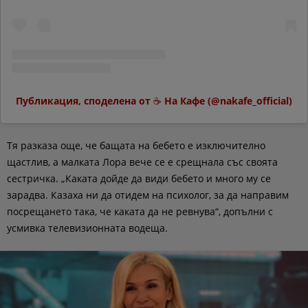
Публикация, споделена от ☕️ На Кафе (@nakafe_official)
Тя разказа още, че бащата на бебето е изключително
щастлив, а малката Лора вече се е срещнала със своята
сестричка. „Каката дойде да види бебето и много му се
зарадва. Казаха ни да отидем на психолог, за да направим
посрещането така, че каката да не ревнува“, допълни с
усмивка телевизионната водеща.