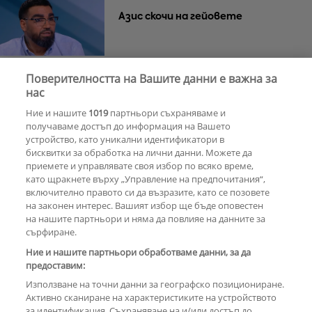
Азис скочи на гейовете
Поверителността на Вашите данни е важна за
Световни артисти ще диктуват
нас
ритъма на партитата в Созопол
Ние и нашите
1019
партньори съхраняваме и
и Слънчев бряг
получаваме достъп до информация на Вашето
устройство, като уникални идентификатори в
бисквитки за обработка на лични данни. Можете да
РЕКЛАМА
приемете и управлявате своя избор по всяко време,
като щракнете върху „Управление на предпочитания“,
включително правото си да възразите, като се позовете
на законен интерес. Вашият избор ще бъде оповестен
КОМЕНТАРИ
на нашите партньори и няма да повлияе на данните за
сърфиране.
Ние и нашите партньори обработваме данни, за да
предоставим:
РЕКЛАМА
Използване на точни данни за географско позициониране.
Активно сканиране на характеристиките на устройството
за идентификация. Съхраняване на и/или достъп до