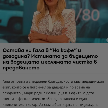
Остава ли Гала в "На кафе" и
догодина? Истината за бъдещето
на водещата и голямата чистка в
предаването
Гала отправи и специални благодарности към медицинския
екип, който се е погрижил за дъщеря ѝ по време на
раждането. „Мари роди в болница „Св. София“, където
екипът е фантастичен, особено д-р Панова е един
изключителен лекар. Аз съм в болницата почти дежурна