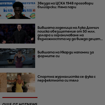
Звезда на ЦСКА 1948 проговори
български: Няма пари
Бившата годеница на Лука Дончич
поиска обезщетение от 50 млн.
долара и ограничаване на
възможността му да вижда децата
им
Бившата на Икарди напомни за
формите си
Спортна журналистка се фука с
перфектното си тяло
ОЩЕ ОТ HOTNEWS