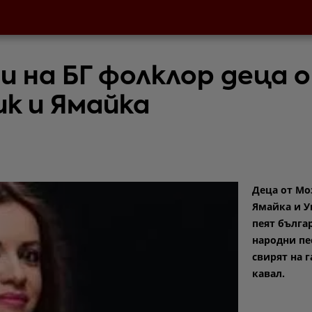
чи на БГ фолклор деца 
к и Ямайка
Деца от Мо
Ямайка и У
пеят бълга
народни пе
свирят на г
кавал.