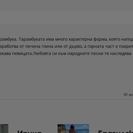
арамбука. Тарамбуката има много характерна форма, която напо
работва от печена глина или от дърво, а горната част е покрит
зкава певицата.Любовта си към народните песни тя наследява 
01 юл