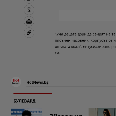
"Уча децата дори да свирят на т
пясъчен часовник. Корпусът се из
опъната кожа", ентусиазирано ра
си.
HotNews.bg
БУЛЕВАРД