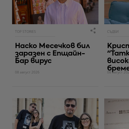
TOP STORIES
СЪДБИ
Наско Месечков бил
Крис
заразен с Епщайн-
"Тат
Бар вирус
висок
брем
08 август 2026
08 август 20