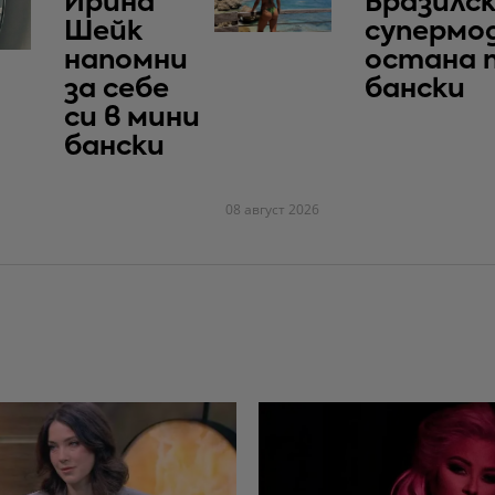
Ирина
Бразилс
Шейк
супермо
напомни
остана 
за себе
бански
си в мини
бански
08 август 2026