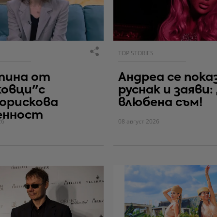
TOP STORIES
тина от
Андреа се пока
ковци"с
руснак и заяви:
орискова
влюбена съм!
енност
26
08 август 2026