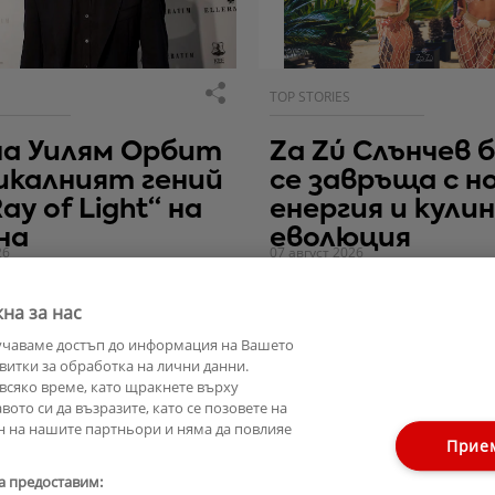
TOP STORIES
на Уилям Орбит
Za Zú Слънчев 
икалният гений
се завръща с н
ay of Light“ на
енергия и кули
на
еволюция
26
07 август 2026
на за нас
учаваме достъп до информация на Вашето
витки за обработка на лични данни.
всяко време, като щракнете върху
ото си да възразите, като се позовете на
н на нашите партньори и няма да повлияе
Прие
а предоставим: