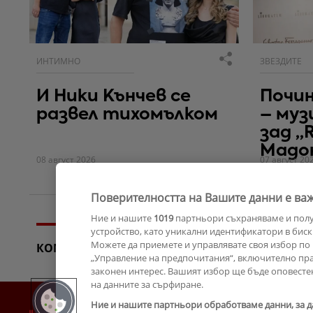
ИНТИМНО
ЗВЕЗДИТЕ
И Ники Кънчев се
Почи
развел тихомълком
– муз
зад „R
Мадо
08 август 2026
07 август 20
Поверителността на Вашите данни е важ
Ние и нашите
1019
партньори съхраняваме и пол
устройство, като уникални идентификатори в биск
Можете да приемете и управлявате своя избор по 
КОМЕНТАРИ
„Управление на предпочитания“, включително прав
законен интерес. Вашият избор ще бъде оповесте
на данните за сърфиране.
Ние и нашите партньори обработваме данни, за д