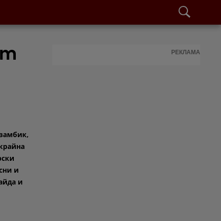
от
РЕКЛАМА
замбик,
крайна
рски
сни и
айда и