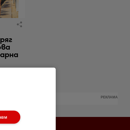
бряг
ова
нарна
РЕКЛАМА
мам