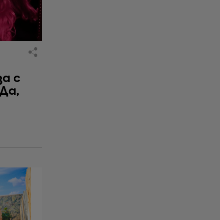
за с
 Да,