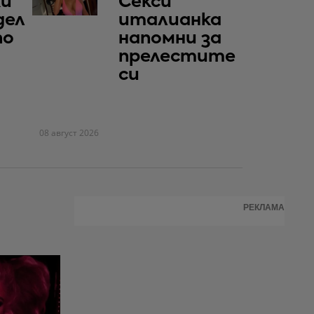
ки
Секси
дел
италианка
по
напомни за
прелестите
си
08 август 2026
РЕКЛАМА