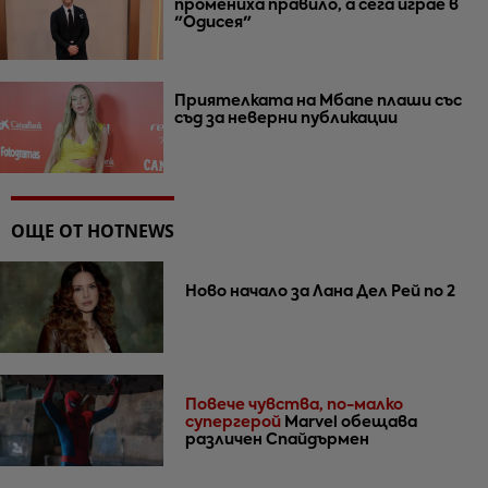
промениха правило, а сега играе в
"Одисея"
Приятелката на Мбапе плаши със
съд за неверни публикации
ОЩЕ ОТ HOTNEWS
Ново начало за Лана Дел Рей по 2
Повече чувства, по-малко
супергерой
Marvel обещава
различен Спайдърмен