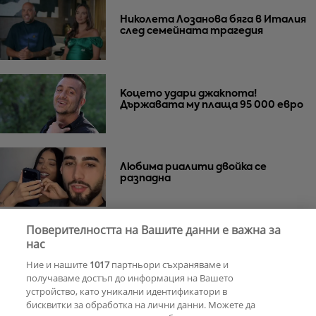
Николета Лозанова бяга в Италия
след семейната трагедия
Коцето удари джакпота!
Държавата му плаща 95 000 евро
Любима риалити двойка се
разпадна
Поверителността на Вашите данни е важна за
Тишина преди бурята
Защо Саня
нас
Армутлиева продължава да мълчи
Ние и нашите
1017
партньори съхраняваме и
за раздялата с Дара?
получаваме достъп до информация на Вашето
устройство, като уникални идентификатори в
бисквитки за обработка на лични данни. Можете да
РЕКЛАМА