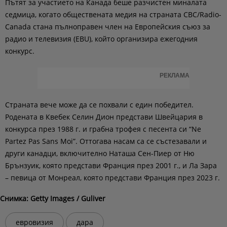
Пътят за участието на Канада беше разчистен миналата
седмица, когато обществената медия на страната CBC/Radio-
Canada стана пълноправен член на Европейския съюз за
радио и телевизия (EBU), който организира ежегодния
конкурс.
РЕКЛАМА
Страната вече може да се похвали с един победител.
Родената в Квебек Селин Дион представи Швейцария в
конкурса през 1988 г. и грабна трофея с песента си “Ne
Partez Pas Sans Moi”. Оттогава насам са се състезавали и
други канадци, включително Наташа Сен-Пиер от Ню
Брънзуик, която представи Франция през 2001 г., и Ла Зара
– певица от Монреал, която представи Франция през 2023 г.
Снимка:
Getty Images / Guliver
евровизия
дара