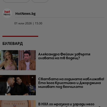
HotNews.bg
01 юли 2026 | 15:30
БУЛЕВАРД
Александра Фейгин завъртя
главата на тв водещ?
Сватбата на годината наближава!
Ето кога Кристиано и Джорджина
минават под венчилото
В НХЛ го мразеха и заради него