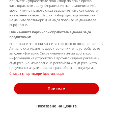
приемете и управлявате своя избор по всяко време,
като щракнете върху „Управление на предпочитания“,
включително правото си да възразите, като се позовете
на законен интерес. Вашият избор ще бъде оповестен
КОМЕНТАРИ
на нашите партньори и няма да повлияе на данните за
сърфиране.
Ние и нашите партньори обработваме данни, за да
предоставим:
РЕКЛАМА
Използване на точни данни за географско позициониране.
Активно сканиране на характеристиките на устройството
за идентификация. Съхраняване на и/или достъп до
информация на устройство. Персонализирана реклама и
съдържание, измерване на рекламата и съдържанието,
проучване на аудиторията и разработване на услуги.
Copyright © 2007-2026 Hotnews.bg. Всички права запазени.
Списък с партньори (доставчици)
Този уебсайт е собственост на Sportal Media Group
Контакти
За рекламa
Общи условия
Етични правила на НСС
Приемам
Управление на предпочитания
Лични данни
Показване на целите