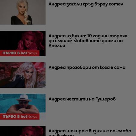
Андреа заголи гръд върху хотел
Андреа избухна: 10 години търпях
да слушам любовните драми на
Анелия
Андреа проговори от кога е сама
Андреа честити на Гущеров
Андреа шокира с визия и е по-слаба
от всякога