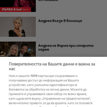
Андреа влезе в болница
Андреа се върна при старото
гадже
Поверителността на Вашите данни е важна за
нас
Навън е студ, а Андреа гола
Ние и нашите
1019
партньори съхраняваме и
получаваме достъп до информация на Вашето
устройство, като уникални идентификатори в
бисквитки за обработка на лични данни. Можете да
приемете и управлявате своя избор по всяко време,
Вижте какво нагъват Алекс Раева и
като щракнете върху „Управление на предпочитания“,
Андреа
включително правото си да възразите, като се позовете