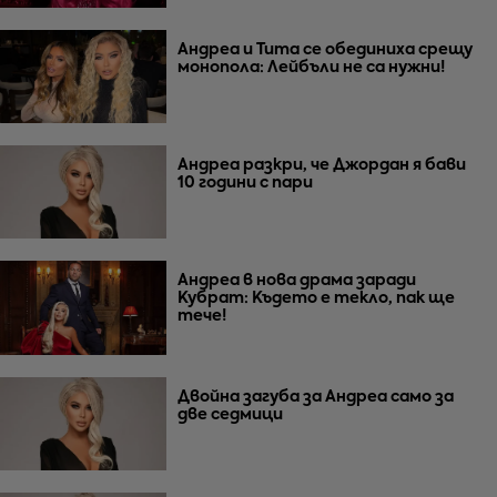
Андреа и Тита се обединиха срещу
монопола: Лейбъли не са нужни!
Андреа разкри, че Джордан я бави
10 години с пари
Андреа в нова драма заради
Кубрат: Където е текло, пак ще
тече!
Двойна загуба за Андреа само за
две седмици