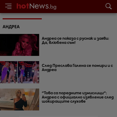
АНДРЕА
Андреа се показа с руснак и заяви:
Да, влюбена съм!
След Преслава Галена се помири и с
Андреа
"Това са поредните измислици":
Андреа с официално изявление след
шокиращите слухове