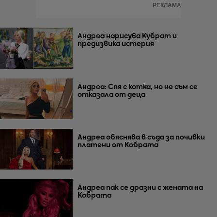
РЕКЛАМА
Андреа нарисува Кубрат и
предизвика истерия
Андреа: Спя с котка, но не съм се
отказала от деца
Андреа обяснява в съда за почивки
платени от Кобрата
Андреа пак се дразни с жената на
Кобрата