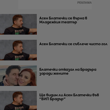
РЕКЛАМА
Асен Блатечки се върна в
Младежкия театър
Асен Блатечки се съблече чисто гол
Блатечки отказал на Брадъра
заради жените
Ще видим ли Асен Блатечки във
"ВИП Брадър"