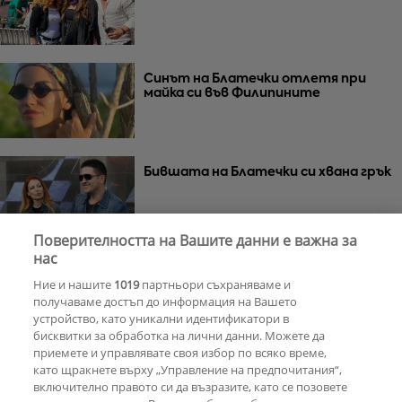
Синът на Блатечки отлетя при
майка си във Филипините
Бившата на Блатечки си хвана грък
Поверителността на Вашите данни е важна за
нас
Блатечки предлага брак
Ние и нашите
1019
партньори съхраняваме и
получаваме достъп до информация на Вашето
устройство, като уникални идентификатори в
бисквитки за обработка на лични данни. Можете да
приемете и управлявате своя избор по всяко време,
Две тежки престъпления
като щракнете върху „Управление на предпочитания“,
разтърсват Велико Търново в
включително правото си да възразите, като се позовете
„Есента на демона“