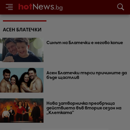
АСЕН БЛАТЕЧКИ
Синът на Блатечки е негово копие
Асен Блатечки търси причините да
бъде щастлив
Нова затворничка преобръща
действието във втория сезон на
„Клетката”