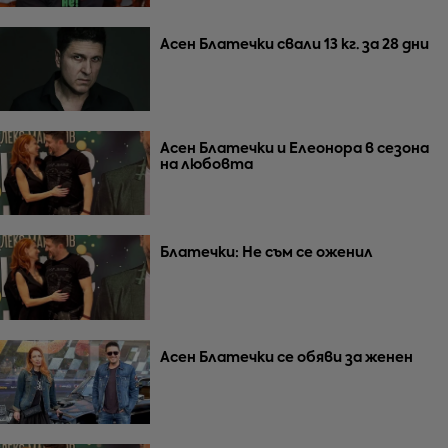
Асен Блатечки свали 13 кг. за 28 дни
Асен Блатечки и Елеонора в сезона
на любовта
Блатечки: Не съм се оженил
Асен Блатечки се обяви за женен