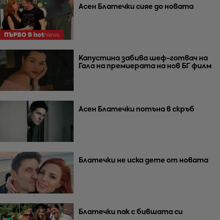
Асен Блатечки сияе до новата
Капустина забива шеф-готвач на
Гала на премиерата на нов БГ филм
Асен Блатечки потъна в скръб
Блатечки не иска дете от новата
Блатечки пак с бившата си