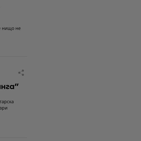
,
е нищо не
анга"
гарска
вари