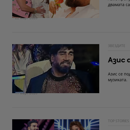
двамата са
22 март 2026
ЗВЕЗДИТЕ
Азис
Азис се по
музиката.
17 март 2026
TOP STORIES