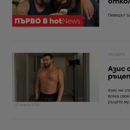
откол
Певецът с
30 април 2026
ЗВЕЗДИТЕ
Азис 
ръце
Азис не сп
всяка своя
ръцете му.
22 април 2026