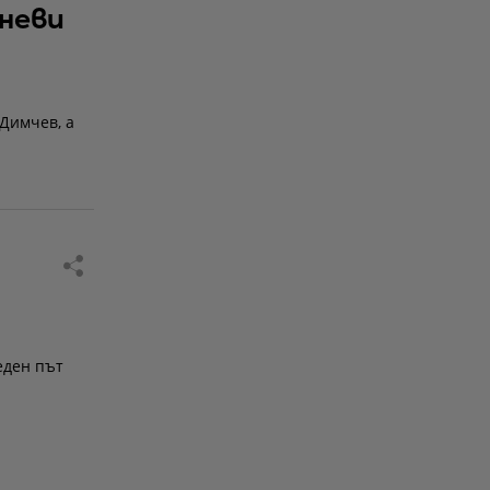
гневи
 Димчев, а
еден път