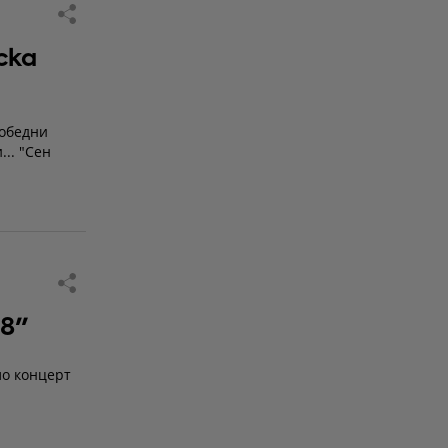
ска
добедни
... "Сен
8"
ло концерт