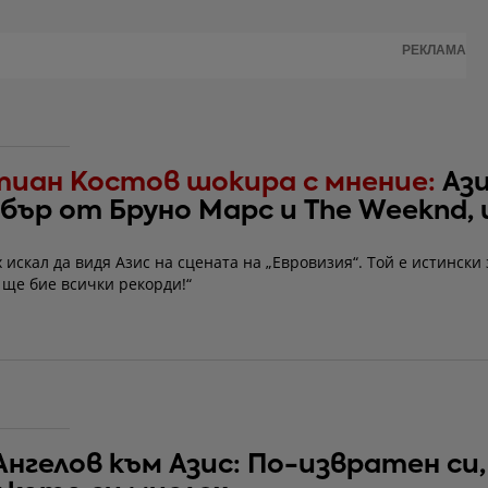
РЕКЛАМА
иан Костов шокира с мнение:
Ази
бър от Бруно Марс и The Weeknd,
 видя на "Евровизия"
 искал да видя Азис на сцената на „Евровизия“. Той е истински
 ще бие всички рекорди!“
нгелов към Азис: По-извратен си,