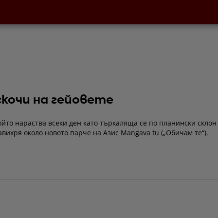
скочи на гейовете
ойто нараства всеки ден като търкаляща се по планински склон
завихря около новото парче на Азис Mangava tu („Обичам те“).