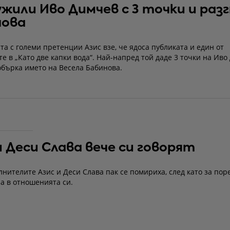
ужили Иво Димчев с 3 точки и раз
нова
а с големи претенции Азис взе, че ядоса публиката и един от
е в „Като две капки вода“. Най-напред той даде 3 точки на Иво
обърка името на Весела Бабинова.
и Деси Слава вече си говорят
нителите Азис и Деси Слава пак се помириха, след като за пор
а в отношенията си.