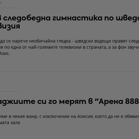
О
в следобедна гимнастика по швед
визия
 да се нарече необичайна гледка - шведски водещи правят сле
 по една от най-големите телевизии в страната, а за фон звучи
Азис.
джиите си го мерят в "Арена 888
име в лекия жанр, с изключение на Алисия, което да не е обяви
мата зала