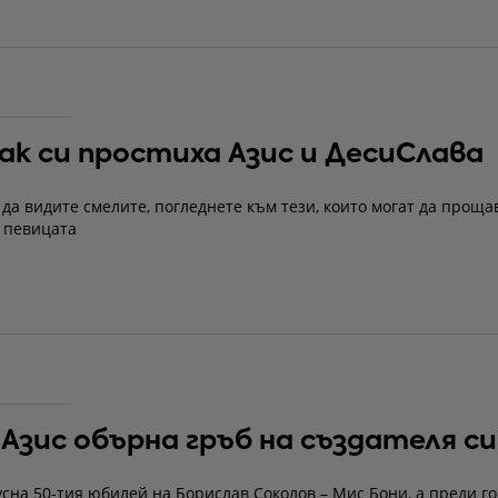
ак си простиха Азис и ДесиСлава
 да видите смелите, погледнете към тези, които могат да проща
 певицата
Азис обърна гръб на създателя си
сна 50-тия юбилей на Борислав Соколов – Мис Бони, а преди г