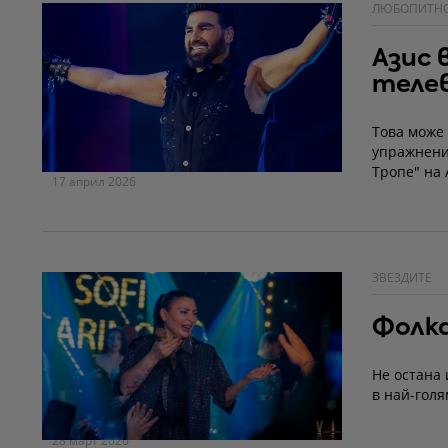
ЛЮБОПИТН
Азис 
теле
Това може
упражнения
Тропе" на 
17 април 2026
ЗВЕЗДИТЕ
Фолка
Не остана 
в най-голя
28 март 2026