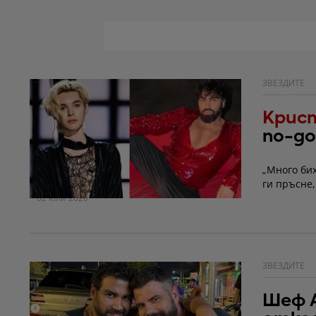
ЗВЕЗДИТЕ
Крист
по-до
да го
„Много бих
ги пръсне,
02 юли 2026
ЗВЕЗДИТЕ
Шеф А