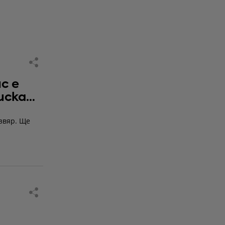
с е
 искам
 звяр. Ще