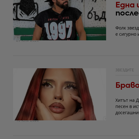
Една 
после
Фолк звезд
е сигурно 
29 юли 2026
ЗВЕЗДИТЕ
Браво
Хитът на 
песен в и
досегашния
10 юли 2026