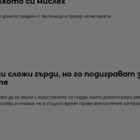
кото си мислех
и донесе сандвич с лютеница и грюер на вечерята
си сложи гърди, но го подиграват 
те
ира да се хвали с изкуствените си гърди, които демонстрира ув
 поява и снимка, но в същото време прави впечатление контрас