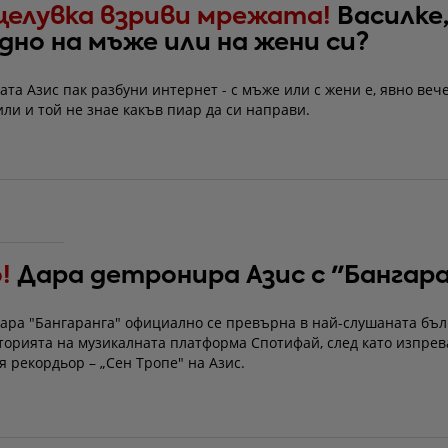
целувка взриви мрежата!
Василке
дно на мъже или на жени си?
ата Азис пак разбуни интернет - с мъже или с жени е, явно веч
или и той не знае какъв пиар да си направи.
!
Дара детронира Азис с "Бангар
Дара "Бангаранга" официално се превърна в най-слушаната бъл
сторията на музикалната платформа Спотифай, след като изпре
 рекордьор – „Сен Тропе" на Азис.