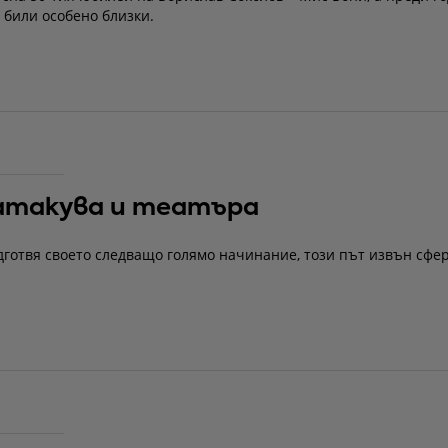
 били особено близки.
 атакува и театъра
дготвя своето следващо голямо начинание, този път извън сфе