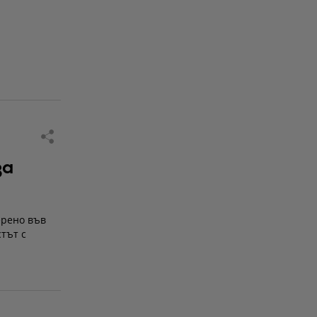
за
ерено във
тът с