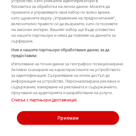
устройство, като уникални идентификатори в
бисквитки за обработка на лични данни. Можете да
приемете и управлявате своя избор по всяко време,
като щракнете върху „Управление на предпочитания“,
включително правото си да възразите, като се позовете
на законен интерес. Вашият избор ще бъде оповестен
на нашите партньори и няма да повлияе на данните за
сърфиране.
Ние и нашите партньори обработваме данни, за да
предоставим:
Използване на точни данни за географско позициониране.
Активно сканиране на характеристиките на устройството
за идентификация. Съхраняване на и/или достъп до
информация на устройство. Персонализирана реклама и
съдържание, измерване на рекламата и съдържанието,
проучване на аудиторията и разработване на услуги.
Списък с партньори (доставчици)
Copyright © 2007-2026 Hotnews.bg. Всички права запазени.
Този уебсайт е собственост на Sportal Media Group
Приемам
Контакти
За рекламa
Общи условия
Етични правила на НСС
Управление на предпочитания
Лични данни