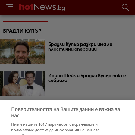
БРАДЛИ КУПЪР
Брадли Купър разкри има ли
пластични операции
Ирина Шейк и Брадли Купър пак се
събраха
РЕКЛАМА
Поверителността на Вашите данни е важна за
нас
Ние и нашите
1017
партньори съхраняваме и
получаваме достъп до информация на Вашето