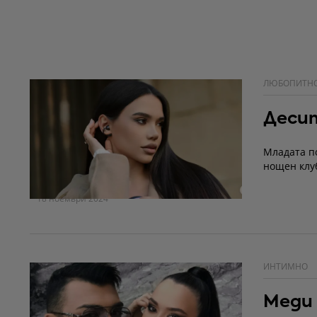
ЛЮБОПИТН
Десит
Младата п
нощен клу
18 ноември 2024
ИНТИМНО
Меди 