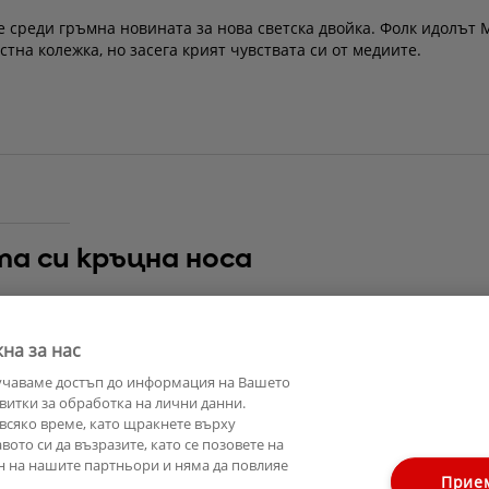
е среди гръмна новината за нова светска двойка. Фолк идолът 
стна колежка, но засега крият чувствата си от медиите.
а си кръцна носа
Десита от лейбъла на Галин си кръцна нослето поседвайки при
попфолка Преслава, Галена, Есил Дюран и много други.
на за нас
учаваме достъп до информация на Вашето
витки за обработка на лични данни.
всяко време, като щракнете върху
ото си да възразите, като се позовете на
н на нашите партньори и няма да повлияе
Прие