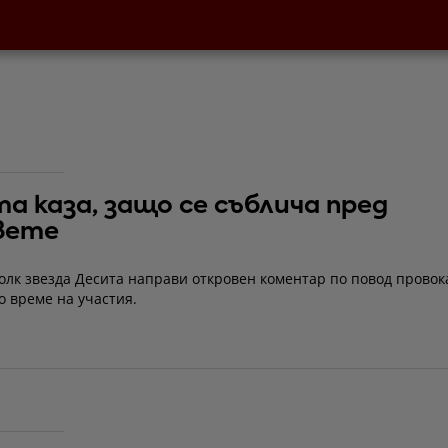
а каза, защо се съблича пред
вете
олк звезда Десита направи откровен коментар по повод провок
о време на участия.