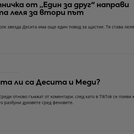
ничка от „Един за друг" направи
а леля за втори път
лк звезда Десита има още един повод за щастие. Тя става леля
та ли са Десита и Меди?
среди отново гъмжат от коментари, след като в TikTok се появи 
то разбуни духовете сред феновете.