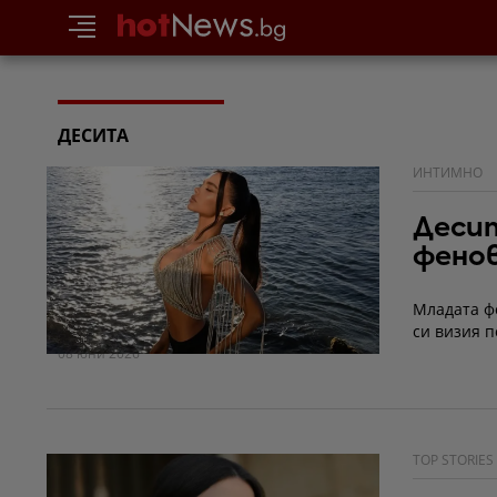
ДЕСИТА
ИНТИМНО
Десит
фено
Младата ф
си визия п
08 юни 2026
TOP STORIES