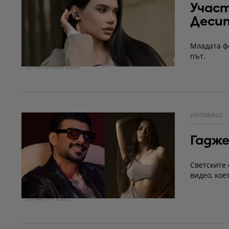
Участ
Десит
Младата фо
път.
27 октомври 2025
ИНТИМНО
Гадже
Светските 
видео, кое
25 август 2025