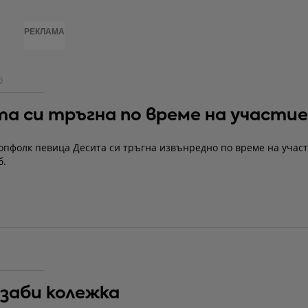
РЕКЛАМА
О
а си тръгна по време на участие
опфолк певица Десита си тръгна извънредно по време на участ
б.
заби колежка