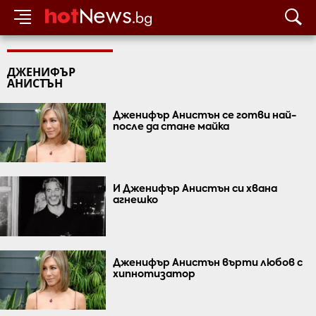
ДЖЕНИФЪР
АНИСТЪН
Дженифър Анистън се готви най-
после да стане майка
И Дженифър Анистън си хвана
агнешко
Дженифър Анистън върти любов с
хипнотизатор