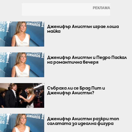
РЕКЛАМА
Дженифър Анистън играе лоша
майка
Дженифър Анистън и Педро Паскал
на романтична вечеря
Събраха ли се Брад Пит и
Дженифър Анистън?
Дженифър Анистън разкри топ
салатата за идеална фигура