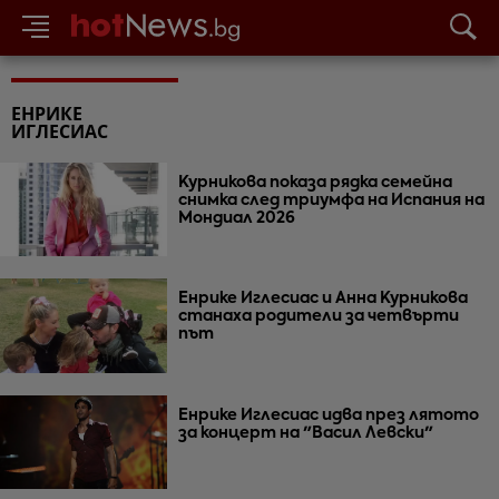
ЕНРИКЕ
ИГЛЕСИАС
Курникова показа рядка семейна
снимка след триумфа на Испания на
Мондиал 2026
Енрике Иглесиас и Анна Курникова
станаха родители за четвърти
път
Енрике Иглесиас идва през лятото
за концерт на "Васил Левски"