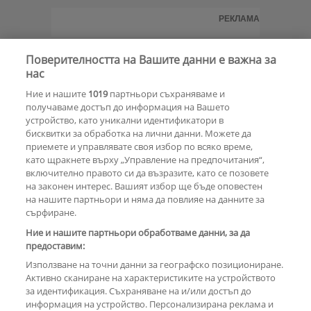
РЕКЛАМА
Поверителността на Вашите данни е важна за
Енрике Иглесиас слага точка на
нас
кариерата си
Ние и нашите
1019
партньори съхраняваме и
получаваме достъп до информация на Вашето
устройство, като уникални идентификатори в
бисквитки за обработка на лични данни. Можете да
Йоана Темелкова: Енрике Иглесиас
приемете и управлявате своя избор по всяко време,
не струва
като щракнете върху „Управление на предпочитания“,
включително правото си да възразите, като се позовете
на законен интерес. Вашият избор ще бъде оповестен
на нашите партньори и няма да повлияе на данните за
Енрике Иглесиас разкри кога е
сърфиране.
загубил девствеността си
Ние и нашите партньори обработваме данни, за да
предоставим:
Използване на точни данни за географско позициониране.
Активно сканиране на характеристиките на устройството
за идентификация. Съхраняване на и/или достъп до
информация на устройство. Персонализирана реклама и