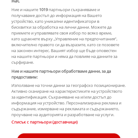
нас
РЕКЛАМА
Ние и нашите
1019
партньори съхраняваме и
получаваме достъп до информация на Вашето
устройство, като уникални идентификатори в
бисквитки за обработка на лични данни. Можете да
Краси Радков и Годжи подхванаха
приемете и управлявате своя избор по всяко време,
общ бизнес
като щракнете върху „Управление на предпочитания“,
включително правото си да възразите, като се позовете
на законен интерес. Вашият избор ще бъде оповестен
на нашите партньори и няма да повлияе на данните за
Годжи дебелее и къса ризи
сърфиране.
Ние и нашите партньори обработваме данни, за да
предоставим:
Използване на точни данни за географско позициониране.
Активно сканиране на характеристиките на устройството
за идентификация. Съхраняване на и/или достъп до
информация на устройство. Персонализирана реклама и
съдържание, измерване на рекламата и съдържанието,
проучване на аудиторията и разработване на услуги.
Списък с партньори (доставчици)
Copyright © 2007-2026 Hotnews.bg. Всички права запазени.
Този уебсайт е собственост на Sportal Media Group