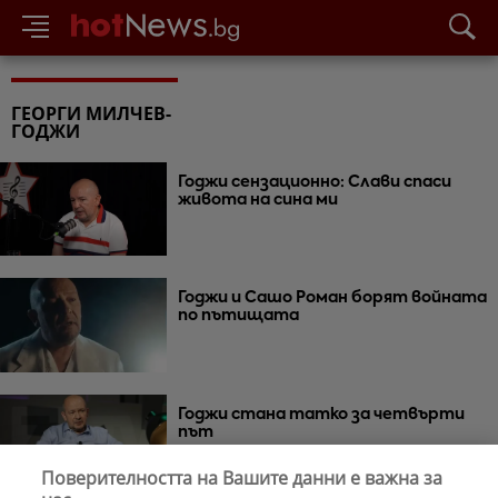
ГЕОРГИ МИЛЧЕВ-
ГОДЖИ
Годжи сензационно: Слави спаси
живота на сина ми
Годжи и Сашо Роман борят войната
по пътищата
Годжи стана татко за четвърти
път
Поверителността на Вашите данни е важна за