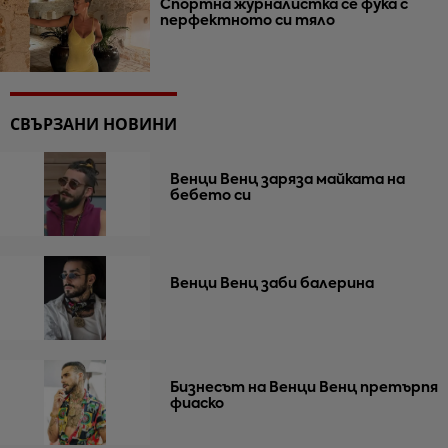
Спортна журналистка се фука с
перфектното си тяло
СВЪРЗАНИ НОВИНИ
Венци Венц заряза майката на
бебето си
Венци Венц заби балерина
Бизнесът на Венци Венц претърпя
фиаско