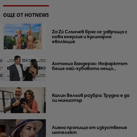
ОЩЕ ОТ HOTNEWS
Za Zú Слънчев бряг се завръща с
нова енергия и кулинарна
еволюция
Антонио Бандерас: Инфарктът
беше най-хубавото нещо...
Калин Вельов разбра: Трудно е да
си министър
Лияна пропищя от изкуствения
интелект