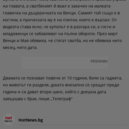
на главата, а сватбеният й воал е закачен на малката
главичка на дъщеричката на Венци. Самият той също е в
костюм, а прическата му е на плитки, които е вързал. От
видеата става ясно, че куполът е в разгара си, а гости и
младоженци се забавляват на пълни обороти. През март
Венци и Мая обявиха, че стягат сватба, но не обявиха нито
месец, нито дата.
РЕКЛАМА
Двамата се познават повече от 10 години, били са гаджета,
но животът ги разделя, докато внезапно се срещат преди
година и си дават втори шанс, който с днешна дата
завършва с брак, пише „Телеграф“
HotNews.bg