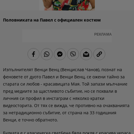
Половниката на Павел с официален костюм
РЕКЛАМА
Изпълнителят Венци Венц (Венцислав Чанов), познат на
феновете от дуото Павел и Венци Венц, се ожени тайно за
старата си любов - красавицата Мая.
Той запази мълчание
пред медиите за щастливото събитие, но се похвали в
личния си профил в инстаграм с няколко кратки
видеосторита. От тях се вижда, че противно на очакванията
за нетрадиционно събитие, от страна на 33 годишния
Венци, е точно обратното.
Булката е с класическа сват6ена бяла рокля с красива украса