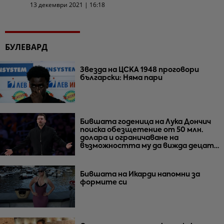
13 декември 2021 | 16:18
БУЛЕВАРД
Звезда на ЦСКА 1948 проговори
български: Няма пари
Бившата годеница на Лука Дончич
поиска обезщетение от 50 млн.
долара и ограничаване на
възможността му да вижда децата
им
Бившата на Икарди напомни за
формите си