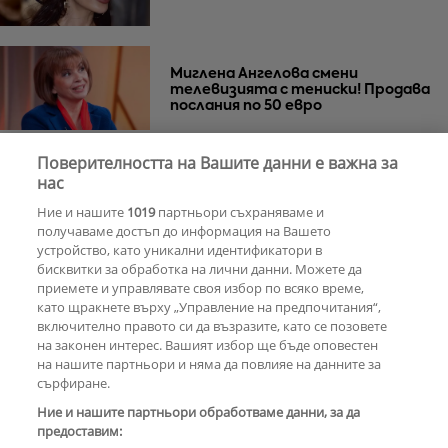
Миглена Ангелова смени
телевизията с тениски! Продава
послания по 50 евро
Поверителността на Вашите данни е важна за
Азис скочи на гейовете
нас
Ние и нашите
1019
партньори съхраняваме и
получаваме достъп до информация на Вашето
устройство, като уникални идентификатори в
бисквитки за обработка на лични данни. Можете да
РЕКЛАМА
приемете и управлявате своя избор по всяко време,
като щракнете върху „Управление на предпочитания“,
включително правото си да възразите, като се позовете
на законен интерес. Вашият избор ще бъде оповестен
КОМЕНТАРИ
на нашите партньори и няма да повлияе на данните за
сърфиране.
Ние и нашите партньори обработваме данни, за да
предоставим:
РЕКЛАМА