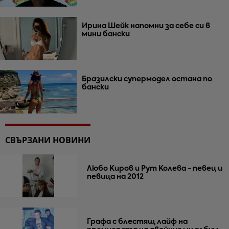
Ирина Шейк напомни за себе си в
мини бански
Бразилски супермодел остана по
бански
СВЪРЗАНИ НОВИНИ
Любо Киров и Рут Колева - певец и
певица на 2012
Графа с блестящ лайф на