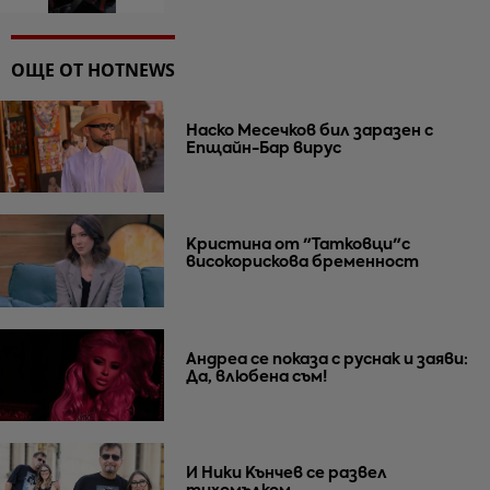
ОЩЕ ОТ HOTNEWS
Наско Месечков бил заразен с
Епщайн-Бар вирус
Кристина от "Татковци"с
високорискова бременност
Андреа се показа с руснак и заяви:
Да, влюбена съм!
И Ники Кънчев се развел