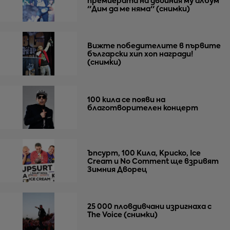
премиерата на двойния му албум
''Дим да ме няма'' (снимки)
Вижте победителите в първите
български хип хоп награди!
(снимки)
100 кила се появи на
благотворителен концерт
Ъпсурт, 100 Кила, Криско, Ice
Cream и No Comment ще взривят
Зимния Дворец
25 000 пловдивчани изригнаха с
The Voice (снимки)