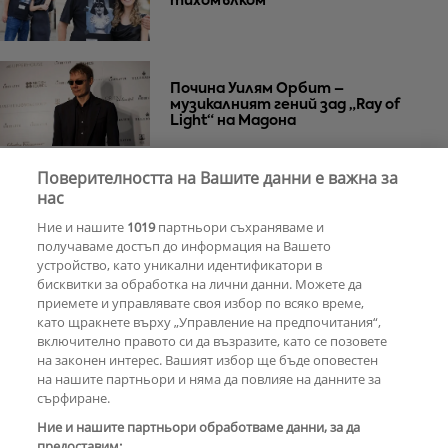
тихомълком
Почина Уилям Орбит –
музикалният гений зад „Ray of
Light“ на Мадона
Поверителността на Вашите данни е важна за
Za Zú Слънчев бряг се завръща с
нас
нова енергия и кулинарна
Ние и нашите
1019
партньори съхраняваме и
еволюция
получаваме достъп до информация на Вашето
устройство, като уникални идентификатори в
бисквитки за обработка на лични данни. Можете да
РЕКЛАМА
приемете и управлявате своя избор по всяко време,
като щракнете върху „Управление на предпочитания“,
включително правото си да възразите, като се позовете
на законен интерес. Вашият избор ще бъде оповестен
КОМЕНТАРИ
на нашите партньори и няма да повлияе на данните за
сърфиране.
Ние и нашите партньори обработваме данни, за да
предоставим: