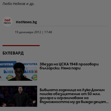
Любо Нейков и др.
HotNews.bg
19 декември 2012 | 17:48
БУЛЕВАРД
Звезда на ЦСКА 1948 проговори
български: Няма пари
Бившата годеница на Лука Дончич
поиска обезщетение от 50 млн.
долара и ограничаване на
възможността му да вижда децата
им