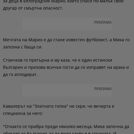
за деца в Белоградчик Марио, който спаси по-малък свой
другар от смъртна опасност.
РЕКЛАМА
Мечтата на Марио е да стане известен футболист, а Мика го
запозна с баща си.
Стоичков го прегърна и му каза, че е един истински
българин и призова всички гости да се изправят на крака и
да го аплодират.
РЕКЛАМА
Кавалерът на "Златната топка" не скри, че вечерта е
специална за него:
"Откакто се прибра преди няколко месеца, Мика започна да
обикаля из България, за да види какво е в страната. И