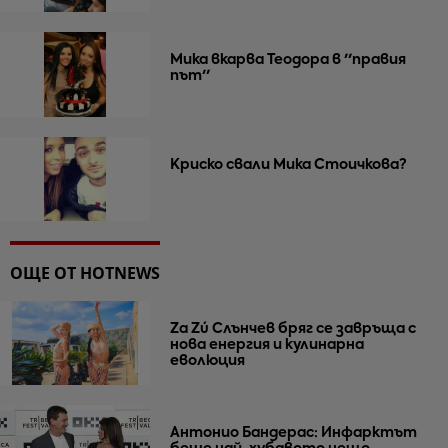
Мика вкарва Теодора в ''правия
път''
Криско свали Мика Стоичкова?
ОЩЕ ОТ HOTNEWS
Za Zú Слънчев бряг се завръща с
нова енергия и кулинарна
еволюция
Антонио Бандерас: Инфарктът