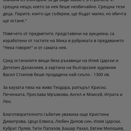
срещна нещо, което за нея беше необичайно. Срещна тези
деца. Парите, които ще съберем, ще бъдат малко, но обичта
ще остане."
Повечето от предметите, представени на аукциона, са
изработени от гостите на Мика в рубриката в предаването
"Нека говорят" и от самата нея.
Сред останалите вещи бяха ръкавици на Илия Царски и
Детелин Далаклиев, а картина на българския художник
Васил Стоилов беше продадена най-скъпо - 1300 лв.
За каузата пяха на живо Теодора, рапърът Криско,
Печенката, Преслава Мръвкова, Ангел и Моисей, Играта и
Лео.
Благотворителното събитие уважиха още Кристина
Димитрова, Цецо Елвиса, Любен Дилов-син, Илия Царски,
Кубрат Пулев, Тити Папазов, Башар Рахал, Евтим Милошев,