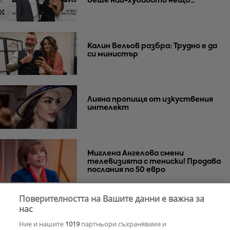
беше най-хубавото нещо...
Калин Вельов разбра: Трудно е да
си министър
Лияна пропищя от изкуствения
интелект
Миглена Ангелова смени
телевизията с тениски! Продава
послания по 50 евро
Поверителността на Вашите данни е важна за
Азис скочи на гейовете
нас
Ние и нашите
1019
партньори съхраняваме и