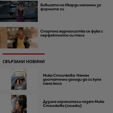
Бившата на Икарди напомни за
формите си
Спортна журналистка се фука с
перфектното си тяло
СВЪРЗАНИ НОВИНИ
Мика Стоичкова: Нямам
достатъчно доходи да си купя
сама кола
Дузина охранители пазят Мика
Стоичкова (снимки)