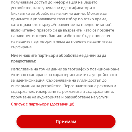
получаваме достъп до информация на Вашето
устройство, като уникални идентификатори в
бисквитки за обработка на лични данни. Можете да
РЕКЛАМА
приемете и управлявате своя избор по всяко време,
като щракнете върху „Управление на предпочитания“,
включително правото си да възразите, като се позовете
на законен интерес. Вашият избор ще бъде оповестен
КОМЕНТАРИ
на нашите партньори и няма да повлияе на данните за
сърфиране.
Ние и нашите партньори обработваме данни, за да
предоставим:
РЕКЛАМА
Използване на точни данни за географско позициониране.
Активно сканиране на характеристиките на устройството
за идентификация. Съхраняване на и/или достъп до
информация на устройство. Персонализирана реклама и
съдържание, измерване на рекламата и съдържанието,
проучване на аудиторията и разработване на услуги.
Copyright © 2007-2026 Hotnews.bg. Всички права запазени.
Списък с партньори (доставчици)
Този уебсайт е собственост на Sportal Media Group
Контакти
За рекламa
Общи условия
Етични правила на НСС
Приемам
Управление на предпочитания
Лични данни