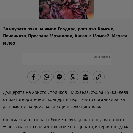
За каузата пяха на живо Теодора, рапърът Криско,
Печенката, Преслава Мръвкова, Ангел и Моисей, Играта
и Лео
РЕКЛАМА
Дъщерята на Христо Стоичков - Михаела, събра 15 000 лева
от благотворителния концерт и търг, които организира, за
да помогне на дома за сираци в село Доганово.
Специални гости на събитието бяха децата от дома, които
участваха със свое изпълнение на сцената, и героят от дома