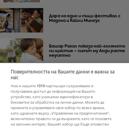
Дара на един и същи фестивал с
Мадона и Кайли Миноуг
Башар Рахал показа най-голямото
си щастие – синът му Анди расте
неусетно
Поверителността на Вашите данни е важна за
Веселин Маринов не изключва
нас
телефона си на рождения ден
Ние и нашите
1019
партньори съхраняваме и
получаваме достъп до информация на Вашето
устройство, като уникални идентификатори в
бисквитки за обработка на лични данни. Можете да
РЕКЛАМА
приемете и управлявате своя избор по всяко време,
като щракнете върху „Управление на предпочитания“,
включително правото си да възразите, като се позовете
на законен интерес. Вашият избор ще бъде оповестен
КОМЕНТАРИ