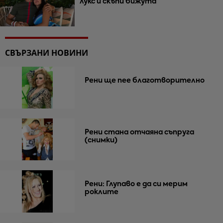
лукс и скъпи бижута
СВЪРЗАНИ НОВИНИ
Рени ще пее благотворително
Рени стана отчаяна съпруга
(снимки)
Рени: Глупаво е да си мерим
роклите