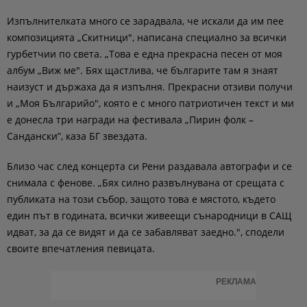
Изпълнителката много се зарадвала, че искали да им пее
композицията „Скитници", написана специално за всички
гурбетчии по света. „Това е една прекрасна песен от моя
албум „Виж ме". Бях щастлива, че българите там я знаят
наизуст и държаха да я изпълня. Прекрасни отзиви получи
и „Моя Българийо", която е с много патриотичен текст и ми
е донесла три награди на фестивала „Пирин фолк –
Сандански”, каза БГ звездата.
Близо час след концерта си Рени раздавала автографи и се
снимала с фенове. „Бях силно развълнувана от срещата с
публиката на този събор, защото това е мястото, където
един път в годината, всички живеещи сънародници в САЩ
идват, за да се видят и да се забавляват заедно.", сподели
своите впечатления певицата.
РЕКЛАМА