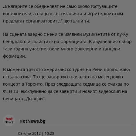
„Българите се обединяват не само около гостуващите
изпълнители, а също в състезанията и игрите, които им
предлагат организаторите.”, допълни тя.
На сцената заедно с Рени се изявили музикантите от Ку-Ку
бенд, както и солистите на формацията. В двудневния събор
тази година участие взели много фолклорни и танцови
формации.
В момента третото американско турне на Рени продължава
с пълна сила. То ще завърши в началото на месец юли с
концерт в Торонто. През следващата седмица се очаква по
ФЕН ТВ ексклузивно да се завърти и новият видеоклип на
певицата „До зори".
HotNews.bg
08 юни 2012 | 10:20