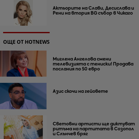
Актьорите на Слави, Десислава и
Рени на втория BG събор в Чикаго
ОЩЕ ОТ HOTNEWS
Миглена Ангелова смени
телевизията с тениски! Продава
послания по 50 евро
Азис скочи на гейовете
Световни артисти ще диктуват
ритъма на партитата в Созопол
и Слънчев бряг