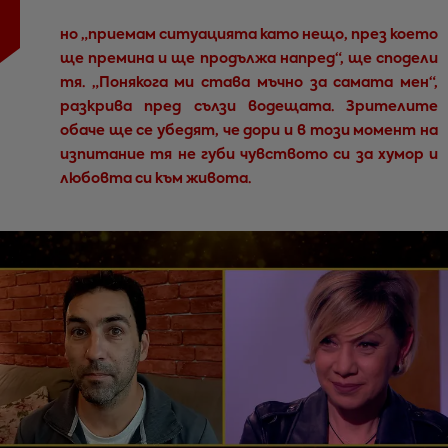
но
„приемам ситуацията като нещо, през което
ще премина и ще продължа напред
“, ще сподели
тя.
„Понякога ми става мъчно за самата мен“
,
разкрива пред сълзи водещата. Зрителите
обаче ще се убедят, че дори и в този момент на
изпитание тя не губи чувството си за хумор и
любовта си към живота.