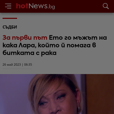
СЪДБИ
За първи път
Ето го мъжът на
кака Лара, който й помага в
битката с рака
26 май 2023 | 06:35