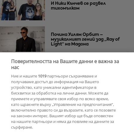
И Ники Кънчев се развел
тихомълком
Почина Уилям Орбит –
музикалният гений зад „Ray of
Light“ на Мадона
Поверителността на Вашите данни е важна за
Za Zú Слънчев бряг се завръща с
нас
нова енергия и кулинарна
Ние и нашите
1019
партньори съхраняваме и
еволюция
получаваме достъп до информация на Вашето
устройство, като уникални идентификатори в
бисквитки за обработка на лични данни. Можете да
РЕКЛАМА
приемете и управлявате своя избор по всяко време,
като щракнете върху „Управление на предпочитания“,
включително правото си да възразите, като се позовете
на законен интерес. Вашият избор ще бъде оповестен
КОМЕНТАРИ
на нашите партньори и няма да повлияе на данните за
сърфиране.