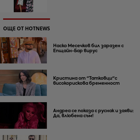
ОЩЕ ОТ HOTNEWS
Наско Месечков бил заразен с
Епщайн-Бар вирус
Кристина от "Татковци"с
високорискова бременност
Андреа се показа с руснак и заяви:
Да, влюбена съм!