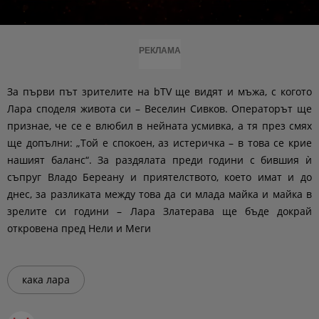
РЕКЛАМА
За първи път зрителите на bTV ще видят и мъжа, с когото
Лара споделя живота си – Веселин Сивков. Операторът ще
признае, че се е влюбил в нейната усмивка, а тя през смях
ще допълни:
„Той е спокоен, аз истеричка – в това се крие
нашият баланс“
. За раздялата преди години с бившия ѝ
съпруг Владо Береану и приятелството, което имат и до
днес, за разликата между това да си млада майка и майка в
зрелите си години – Лара Златерава ще бъде докрай
откровена пред Нели и Меги
кака лара