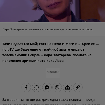
Лара Златарева е позната на поколения зрители като кака Лара.
Тази неделя (28 май) гост на Нели и Меги в „Търси се“…
по bTV ще бъде едно от най-любимите лица от
телевизионния екран – Лара Златарева, позната на
поколения зрители като кака Лара.
РЕКЛАМА
За първи път тя ще разкрие една тежка новина – преди