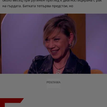
около месец при рутинен преглед е диагностицирана с рак
на гърдата. Битката тепърва предстои, но
РЕКЛАМА