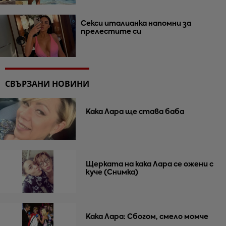
Секси италианка напомни за
прелестите си
СВЪРЗАНИ НОВИНИ
Кака Лара ще става баба
Щерката на кака Лара се ожени с
куче (Снимка)
Кака Лара: Сбогом, смело момче