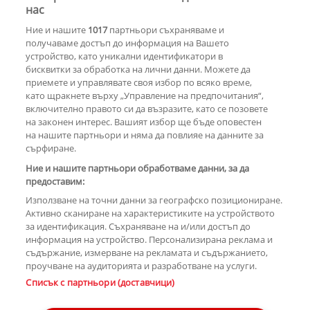
Ново начало за Лана Дел Рей по 2
нас
Ние и нашите
1017
партньори съхраняваме и
получаваме достъп до информация на Вашето
устройство, като уникални идентификатори в
бисквитки за обработка на лични данни. Можете да
РЕКЛАМА
приемете и управлявате своя избор по всяко време,
като щракнете върху „Управление на предпочитания“,
включително правото си да възразите, като се позовете
на законен интерес. Вашият избор ще бъде оповестен
КОМЕНТАРИ
на нашите партньори и няма да повлияе на данните за
сърфиране.
Ние и нашите партньори обработваме данни, за да
предоставим:
РЕКЛАМА
Използване на точни данни за географско позициониране.
Активно сканиране на характеристиките на устройството
за идентификация. Съхраняване на и/или достъп до
информация на устройство. Персонализирана реклама и
съдържание, измерване на рекламата и съдържанието,
проучване на аудиторията и разработване на услуги.
Copyright © 2007-2026 Hotnews.bg. Всички права запазени.
Списък с партньори (доставчици)
Този уебсайт е собственост на Sportal Media Group