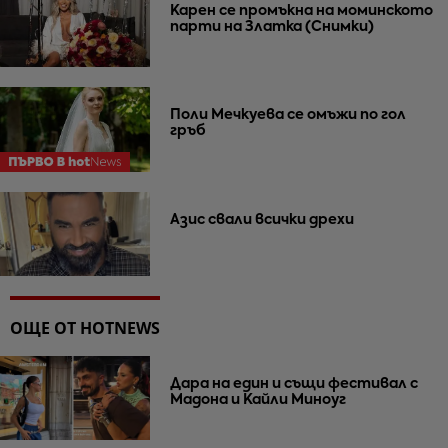
Карен се промъкна на моминското
парти на Златка (Снимки)
Поли Мечкуева се омъжи по гол
гръб
Азис свали всички дрехи
ОЩЕ ОТ HOTNEWS
Дара на един и същи фестивал с
Мадона и Кайли Миноуг