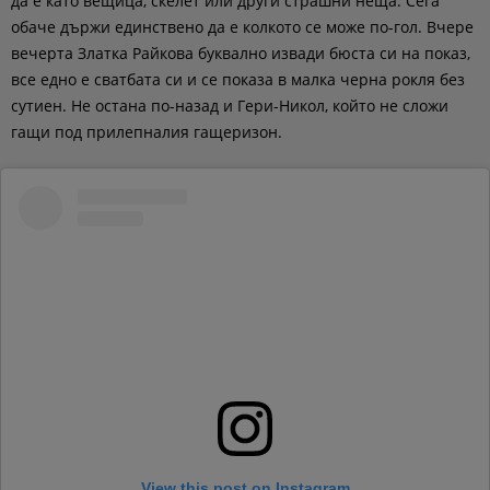
да е като вещица, скелет или други страшни неща. Сега
обаче държи единствено да е колкото се може по-гол. Вчере
вечерта Златка Райкова буквално извади бюста си на показ,
все едно е сватбата си и се показа в малка черна рокля без
сутиен. Не остана по-назад и Гери-Никол, който не сложи
гащи под прилепналия гащеризон.
View this post on Instagram