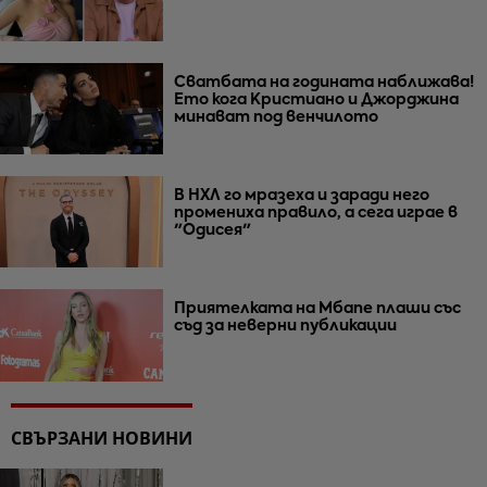
Сватбата на годината наближава!
Ето кога Кристиано и Джорджина
минават под венчилото
В НХЛ го мразеха и заради него
промениха правило, а сега играе в
"Одисея"
Приятелката на Мбапе плаши със
съд за неверни публикации
СВЪРЗАНИ НОВИНИ