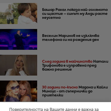
Башар Рахал показа най-голямото
си щастие – синът му Анди расте
неусетно
Веселин Маринов не изключва
телефона си на рождения ден
След година в майчинство
Натали
Трифонова е изправена пред
важно решение
30 години по-късно
Мадона и Кайли
Миноуг - от съпернички до
приятелки
Поверителността на Вашите данни е важна за