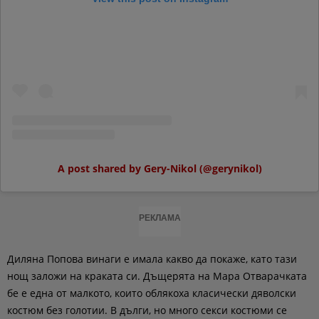
A post shared by Gery-Nikol (@gerynikol)
РЕКЛАМА
Диляна Попова винаги е имала какво да покаже, като тази
нощ заложи на краката си. Дъщерята на Мара Отварачката
бе е една от малкото, които облякоха класически дяволски
костюм без голотии. В дълги, но много секси костюми се