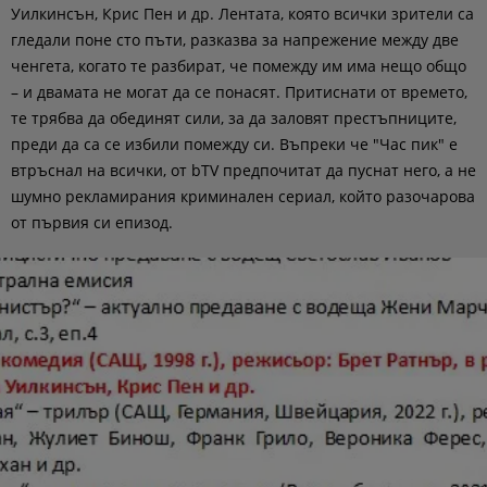
Уилкинсън, Крис Пен и др. Лентата, която всички зрители са
гледали поне сто пъти, разказва за напрежение между две
ченгета, когато те разбират, че помежду им има нещо общо
– и двамата не могат да се понасят. Притиснати от времето,
те трябва да обединят сили, за да заловят престъпниците,
преди да са се избили помежду си. Въпреки че "Час пик" е
втръснал на всички, от bTV предпочитат да пуснат него, а не
шумно рекламирания криминален сериал, който разочарова
от първия си епизод.