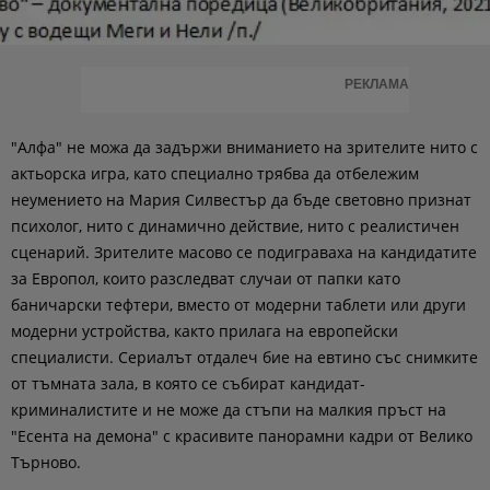
РЕКЛАМА
"Алфа" не можа да задържи вниманието на зрителите нито с
актьорска игра, като специално трябва да отбележим
неумението на Мария Силвестър да бъде световно признат
психолог, нито с динамично действие, нито с реалистичен
сценарий. Зрителите масово се подиграваха на кандидатите
за Европол, които разследват случаи от папки като
баничарски тефтери, вместо от модерни таблети или други
модерни устройства, както прилага на европейски
специалисти. Сериалът отдалеч бие на евтино със снимките
от тъмната зала, в която се събират кандидат-
криминалистите и не може да стъпи на малкия пръст на
"Есента на демона" с красивите панорамни кадри от Велико
Търново.