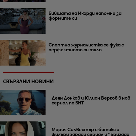
им
Бившата на Икарди напомни за
формите си
Спортна журналистка се фука с
перфектното си тяло
СВЪРЗАНИ НОВИНИ
Деян Донков и Юлиан Вергов в нов
сериал по БНТ
Мария Силвестър с ботокс и
филъри заради сериал и "Бригада