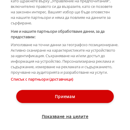
като щракнете върху „Управление на предпочитания“,
включително правото си да възразите, като се позовете
на законен интерес. Вашият избор ще бъде оповестен
КОМЕНТАРИ
на нашите партньори и няма да повлияе на данните за
сърфиране.
Ние и нашите партньори обработваме данни, за да
предоставим:
РЕКЛАМА
Използване на точни данни за географско позициониране.
Активно сканиране на характеристиките на устройството
за идентификация. Съхраняване на и/или достъп до
информация на устройство. Персонализирана реклама и
съдържание, измерване на рекламата и съдържанието,
проучване на аудиторията и разработване на услуги.
Copyright © 2007-2026 Hotnews.bg. Всички права запазени.
Списък с партньори (доставчици)
Този уебсайт е собственост на Sportal Media Group
Контакти
За рекламa
Общи условия
Етични правила на НСС
Приемам
Управление на предпочитания
Лични данни
Показване на целите