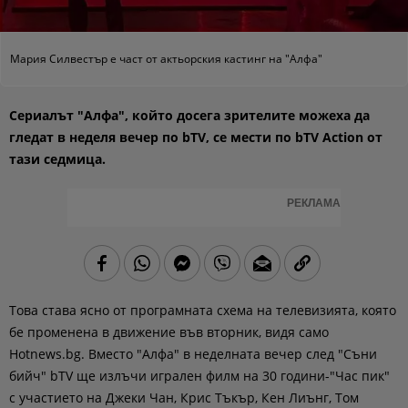
Мария Силвестър е част от актьорския кастинг на "Алфа"
Сериалът "Алфа", който досега зрителите можеха да
гледат в неделя вечер по bTV, се мести по bTV Action от
тази седмица.
РЕКЛАМА
Това става ясно от програмната схема на телевизията, която
бе променена в движение във вторник, видя само
Hotnews.bg. Вместо "Алфа" в неделната вечер след "Съни
бийч" bTV ще излъчи игрален филм на 30 години-"Час пик"
с участието на Джеки Чан, Крис Тъкър, Кен Лиънг, Том