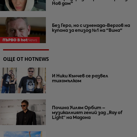
Нов дом"
Без Геро, но с изненада-Вергов на
купона за епизод №1 на "Вина"
ОЩЕ ОТ HOTNEWS
И Ники Кънчев се развел
тихомълком
Почина Уилям Орбит –
музикалният гений зад „Ray of
Light“ на Мадона