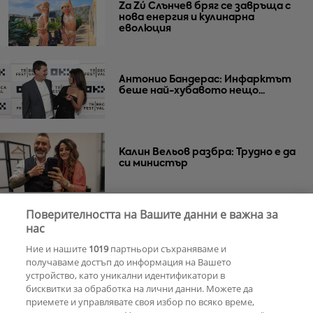
Za Zú Слънчев бряг се завръща с
нова енергия и кулинарна
еволюция
Антонио Бандерас: Инфарктът
беше най-хубавото нещо...
Калин Вельов разбра: Трудно е да
си министър
Поверителността на Вашите данни е важна за
Лияна пропищя от изкуствения
нас
интелект
Ние и нашите
1019
партньори съхраняваме и
получаваме достъп до информация на Вашето
устройство, като уникални идентификатори в
бисквитки за обработка на лични данни. Можете да
РЕКЛАМА
приемете и управлявате своя избор по всяко време,