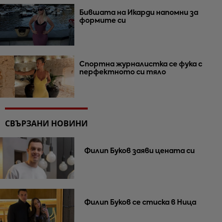
Бившата на Икарди напомни за
формите си
Спортна журналистка се фука с
перфектното си тяло
СВЪРЗАНИ НОВИНИ
Филип Буков заяви цената си
Филип Буков се стиска в Ница