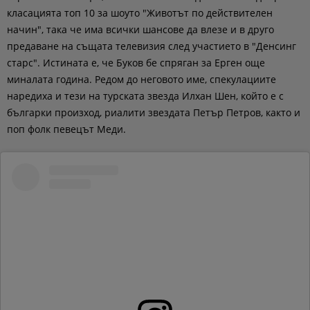
класацията топ 10 за шоуто "Животът по действителен
начин", така че има всички шансове да влезе и в друго
предаване на същата телевизия след участието в "Денсинг
старс". Истината е, че Буков бе спряган за Ерген още
миналата година. Редом до неговото име, спекулациите
наредиха и тези на турската звезда Илхан Шен, който е с
българки произход, риалити звездата Петър Петров, както и
поп фолк певецът Меди.