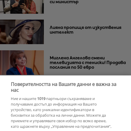
си министър
Лияна пропищя от изкуствения
интелект
Миглена Ангелова смени
телевизията с тениски! Продава
послания по 50 евро
Поверителността на Вашите данни е важна за
Азис скочи на гейовете
нас
Ние и нашите
1019
партньори съхраняваме и
получаваме достъп до информация на Вашето
устройство, като уникални идентификатори в
бисквитки за обработка на лични данни. Можете да
РЕКЛАМА
приемете и управлявате своя избор по всяко време,
като щракнете върху „Управление на предпочитания“,