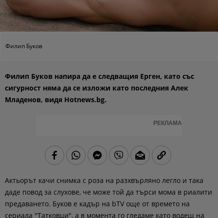
Филип Буков
Филип Буков напира да е следващия Ерген, като със
сигурност няма да се изложи като последния Алек
Младенов, видя Hotnews.bg.
РЕКЛАМА
Актьорът качи снимка с роза на разхвърляно легло и така
даде повод за слухове, че може той да търси мома в риалити
предаването. Буков е кадър на bTV още от времето на
сериала "Татковци", а в момента го гледаме като водещ на