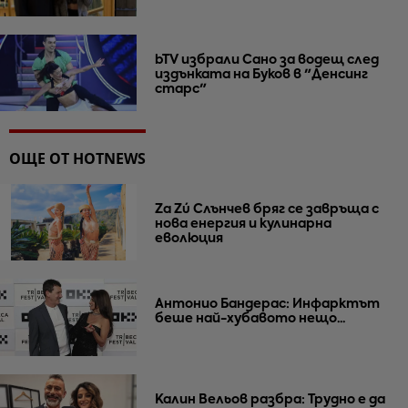
bTV избрали Сано за водещ след
издънката на Буков в "Денсинг
старс"
ОЩЕ ОТ HOTNEWS
Za Zú Слънчев бряг се завръща с
нова енергия и кулинарна
еволюция
Антонио Бандерас: Инфарктът
беше най-хубавото нещо...
Калин Вельов разбра: Трудно е да