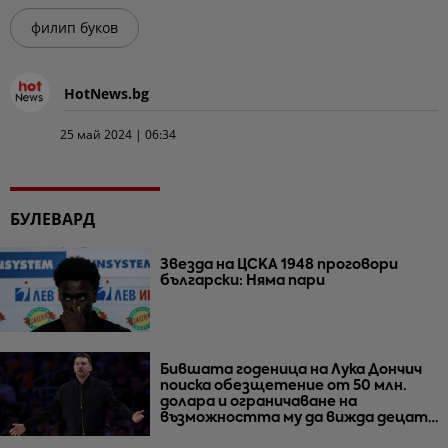
филип буков
HotNews.bg
25 май 2024 | 06:34
БУЛЕВАРД
Звезда на ЦСКА 1948 проговори
български: Няма пари
Бившата годеница на Лука Дончич
поиска обезщетение от 50 млн.
долара и ограничаване на
възможността му да вижда децата
им