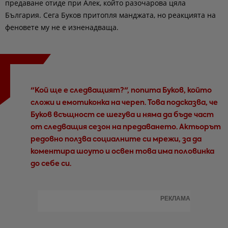
предаване отиде при Алек, който разочарова цяла
България. Сега Буков притопля манджата, но реакцията на
феновете му не е изненадваща.
"Кой ще е следващият?", попита Буков, който
сложи и емотиконка на череп. Това подсказва, че
Буков всъщност се шегува и няма да бъде част
от следващия сезон на предаването. Актьорът
редовно ползва социалните си мрежи, за да
коментира шоуто и освен това има половинка
до себе си.
РЕКЛАМА