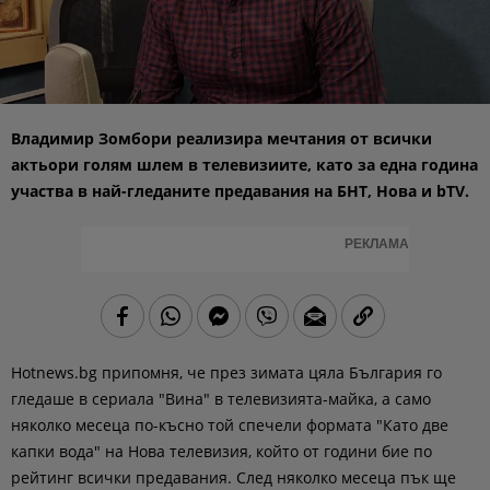
Владимир Зомбори реализира мечтания от всички
актьори голям шлем в телевизиите, като за една година
участва в най-гледаните предавания на БНТ, Нова и bTV.
РЕКЛАМА
Hotnews.bg припомня, че през зимата цяла България го
гледаше в сериала "Вина" в телевизията-майка, а само
няколко месеца по-късно той спечели формата "Като две
капки вода" на Нова телевизия, който от години бие по
рейтинг всички предавания. След няколко месеца пък ще