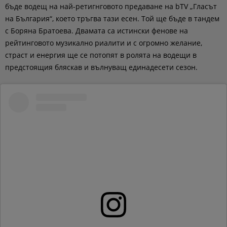
бъде водещ на най-ретигнговото предаване на bTV „Гласът
на България“, което тръгва тази есен. Той ще бъде в тандем
с Боряна Братоева.
Двамата са истински фенове на
рейтинговото музикално риалити и с огромно желание,
страст и енергия ще се потопят в ролята на водещи в
предстоящия бляскав и вълнуващ единадесети сезон.