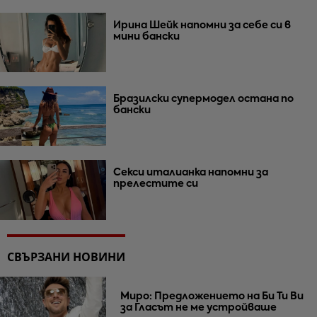
Ирина Шейк напомни за себе си в
мини бански
Бразилски супермодел остана по
бански
Секси италианка напомни за
прелестите си
СВЪРЗАНИ НОВИНИ
Миро: Предложението на Би Ти Ви
за Гласът не ме устройваше