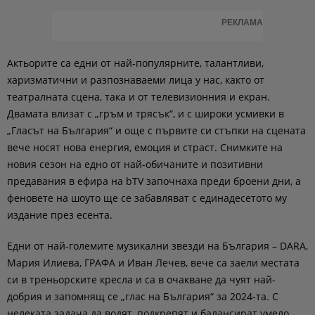
РЕКЛАМА
Актьорите са едни от най-популярните, талантливи,
харизматични и разпознаваеми лица у нас, както от
театралната сцена, така и от телевизионния и екран.
Двамата влизат с „гръм и трясък“, и с широки усмивки в
„Гласът на България“ и още с първите си стъпки на сцената
вече носят нова енергия, емоция и страст. Снимките на
новия сезон на едно от най-обичаните и позитивни
предавания в ефира на bTV започнаха преди броени дни, а
феновете на шоуто ще се забавляват с единадесетото му
издание през есента.
Едни от най-големите музикални звезди на България – DARA,
Мария Илиева, ГРАФА и Иван Лечев, вече са заели местата
си в треньорските кресла и са в очакване да чуят най-
добрия и запомнящ се „глас на България“ за 2024-та. С
нелеката задача да водят, подкрепят и балансират умело