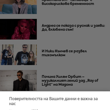
Кристина от "Татковци"с
високорискова бременност
Андреа се показа с руснак и заяви:
Да, влюбена съм!
И Ники Кънчев се развел
тихомълком
Почина Уилям Орбит –
музикалният гений зад „Ray of
Light“ на Мадона
Поверителността на Вашите данни е важна за
Za Zú Слънчев бряг се завръща с
нас
нова енергия и кулинарна