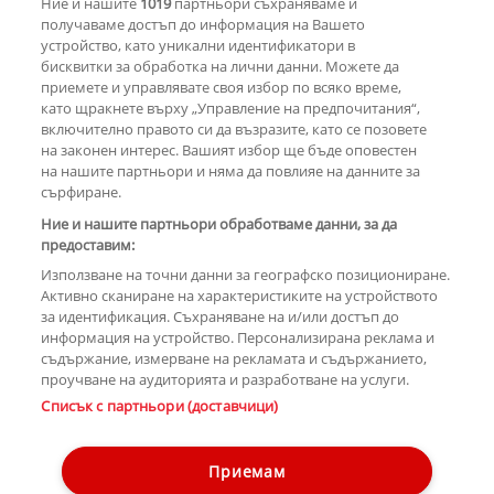
Ние и нашите
1019
партньори съхраняваме и
еволюция
получаваме достъп до информация на Вашето
устройство, като уникални идентификатори в
бисквитки за обработка на лични данни. Можете да
РЕКЛАМА
приемете и управлявате своя избор по всяко време,
като щракнете върху „Управление на предпочитания“,
включително правото си да възразите, като се позовете
на законен интерес. Вашият избор ще бъде оповестен
КОМЕНТАРИ
на нашите партньори и няма да повлияе на данните за
сърфиране.
Ние и нашите партньори обработваме данни, за да
предоставим:
РЕКЛАМА
Използване на точни данни за географско позициониране.
Активно сканиране на характеристиките на устройството
за идентификация. Съхраняване на и/или достъп до
информация на устройство. Персонализирана реклама и
съдържание, измерване на рекламата и съдържанието,
проучване на аудиторията и разработване на услуги.
Copyright © 2007-2026 Hotnews.bg. Всички права запазени.
Списък с партньори (доставчици)
Този уебсайт е собственост на Sportal Media Group
Контакти
За рекламa
Общи условия
Етични правила на НСС
Приемам
Управление на предпочитания
Лични данни