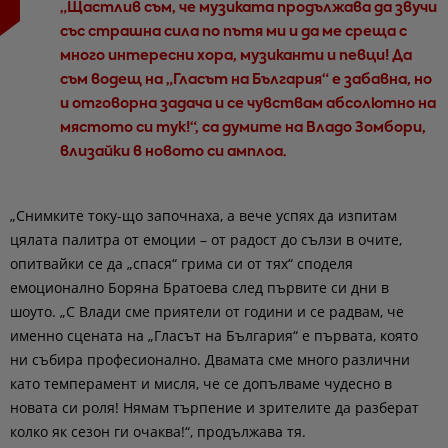
„Щастлив съм, че музиката продължава да звучи
със страшна сила по пътя ми и да ме среща с
много интересни хора, музиканти и певци! Да
съм водещ на „Гласът на България“ е забавна, но
и отговорна задача и се чувствам абсолютно на
мястото си тук!“, са думите на Владо Зомбори,
влизайки в новото си амплоа.
„Снимките току-що започнаха, а вече успях да изпитам
цялата палитра от емоции – от радост до сълзи в очите,
опитвайки се да „спася“ грима си от тях“ споделя
емоционално Боряна Братоева след първите си дни в
шоуто. „С Влади сме приятели от години и се радвам, че
именно сцената на „Гласът на България“ е първата, която
ни събира професионално. Двамата сме много различни
като темперамент и мисля, че се допълваме чудесно в
новата си роля! Нямам търпение и зрителите да разберат
колко як сезон ги очаква!“, продължава тя.