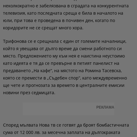
неколкократно е забелязвана в сградата на конкурентната
телевизия, като последната среща е била в началото на
юли, при това е проведена в почивен ден, когато по
коридорите не се срещат много хора.
Трифонова се е срещнала с един от големите началници,
който я увещава от дълго време да смени работното си
място. Предложението му към нея е наистина неустоимо
като идеята е тя да се превърне в петият панелист на
предаването „На кафе“, на мястото на Ромина Тасевска,
която се премести в „Съдебен спор“, като междувременно
ще чете и прогнозата за времето в централните емисии
новини през седмицата.
РЕКЛАМА
Според мълвата Нова тв се готвят да броят бомбастичната
сума от 12 000 лв. за месечна заплата на дългокраката