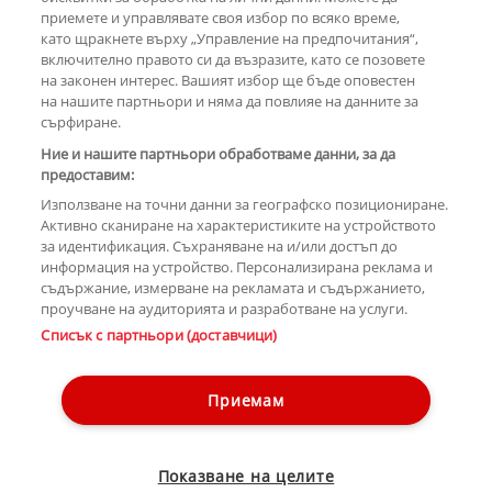
приемете и управлявате своя избор по всяко време,
като щракнете върху „Управление на предпочитания“,
включително правото си да възразите, като се позовете
на законен интерес. Вашият избор ще бъде оповестен
КОМЕНТАРИ
на нашите партньори и няма да повлияе на данните за
сърфиране.
Ние и нашите партньори обработваме данни, за да
предоставим:
РЕКЛАМА
Използване на точни данни за географско позициониране.
Активно сканиране на характеристиките на устройството
за идентификация. Съхраняване на и/или достъп до
информация на устройство. Персонализирана реклама и
съдържание, измерване на рекламата и съдържанието,
проучване на аудиторията и разработване на услуги.
Copyright © 2007-2026 Hotnews.bg. Всички права запазени.
Списък с партньори (доставчици)
Този уебсайт е собственост на Sportal Media Group
Контакти
За рекламa
Общи условия
Етични правила на НСС
Приемам
Управление на предпочитания
Лични данни
Показване на целите