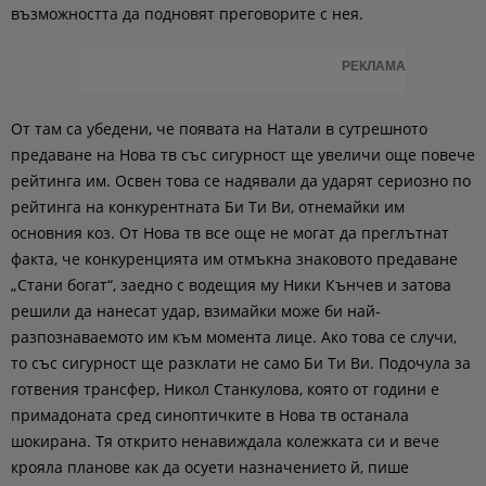
възможността да подновят преговорите с нея.
РЕКЛАМА
От там са убедени, че появата на Натали в сутрешното
предаване на Нова тв със сигурност ще увеличи още повече
рейтинга им. Освен това се надявали да ударят сериозно по
рейтинга на конкурентната Би Ти Ви, отнемайки им
основния коз. От Нова тв все още не могат да преглътнат
факта, че конкуренцията им отмъкна знаковото предаване
„Стани богат“, заедно с водещия му Ники Кънчев и затова
решили да нанесат удар, взимайки може би най-
разпознаваемото им към момента лице. Ако това се случи,
то със сигурност ще разклати не само Би Ти Ви. Подочула за
готвения трансфер, Никол Станкулова, която от години е
примадоната сред синоптичките в Нова тв останала
шокирана. Тя открито ненавиждала колежката си и вече
крояла планове как да осуети назначението й, пише