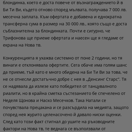
блондинка, което е доста повече от възнаграждението й в
Би Ти Ви, където отново според мълвата, получава 7 000 лв.
месечна заплата. Към офертата е добавена и еднократна
трансферна сума в размер на 30 000 лв., която също е доста
съблазнителна за блондинката. Почти е сигурно, че
Трифонова ще приеме офертата и наесен ще я гледаме от
екрана на Нова тв.
Конкуренцията я ухажва системно от поне 2 години, но тя
винаги е отклонявала офертите. Сега обаче има голям шанс
да приеме, тъй като е много обидена на Би Ти Ви за това, че
не се отнесли достатъчно добре с нея в „Денсинг Старс“. Тя
се надявала да излезе като победител от танцувалното
риалити, но в крайна сметка състезанието бе спечелено от
Неделя Щонова и Наско Месечков. Така Натали се
почувствала прецакана и се разсърдила на медията, защото
според нея журито целенасочено й давало ниски оценки.
След като този факт стигнал до ушите на ръководните
фактори на Нова тв, те веднага се възползвали от