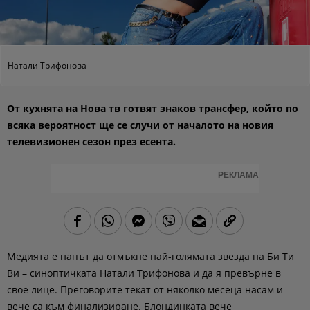
Натали Трифонова
От кухнята на Нова тв готвят знаков трансфер, който по
всяка вероятност ще се случи от началото на новия
телевизионен сезон през есента.
РЕКЛАМА
Медията е напът да отмъкне най-голямата звезда на Би Ти
Ви – синоптичката Натали Трифонова и да я превърне в
свое лице. Преговорите текат от няколко месеца насам и
вече са към финализиране. Блондинката вече