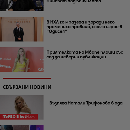
минават под венчилото
В НХЛ го мразеха и заради него
промениха правило, а сега играе в
"Одисея"
Приятелката на Мбапе плаши със
съд за неверни публикации
СВЪРЗАНИ НОВИНИ
Възпяха Натали Трифонова в ода