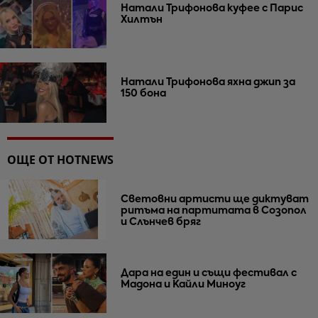
Натали Трифонова куфее с Парис
Хилтън
Натали Трифонова яхна джип за
150 бона
ОЩЕ ОТ HOTNEWS
Световни артисти ще диктуват
ритъма на партитата в Созопол
и Слънчев бряг
Дара на един и същи фестивал с
Мадона и Кайли Миноуг