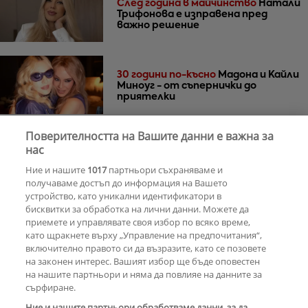
След година в майчинство
Натали
Трифонова е изправена пред
важно решение
30 години по-късно
Мадона и Кайли
Миноуг - от съпернички до
приятелки
Поверителността на Вашите данни е важна за
Ново начало за Лана Дел Рей по 2
нас
Ние и нашите
1017
партньори съхраняваме и
получаваме достъп до информация на Вашето
устройство, като уникални идентификатори в
бисквитки за обработка на лични данни. Можете да
РЕКЛАМА
приемете и управлявате своя избор по всяко време,
като щракнете върху „Управление на предпочитания“,
включително правото си да възразите, като се позовете
на законен интерес. Вашият избор ще бъде оповестен
КОМЕНТАРИ
на нашите партньори и няма да повлияе на данните за
сърфиране.
Ние и нашите партньори обработваме данни, за да