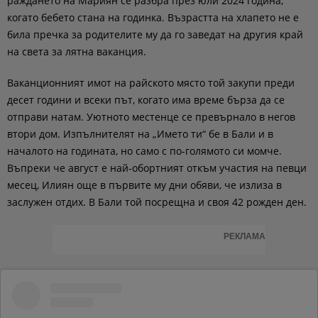
раждането на Мариян се разбра през юли 2024 година,
когато бебето стана на годинка. Възрастта на хлапето не е
била пречка за родителите му да го заведат на другия край
на света за лятна ваканция.
Ваканционният имот на райското място той закупи преди
десет години и всеки път, когато има време бърза да се
отправи натам. Уютното местенце се превърнало в негов
втори дом. Изпълнителят на „Името ти“ бе в Бали и в
началото на годината, но само с по-голямото си момче.
Въпреки че август е най-обортният откъм участия на певци
месец, Илиян още в първите му дни обяви, че излиза в
заслужен отдих. В Бали той посрещна и своя 42 рожден ден.
РЕКЛАМА