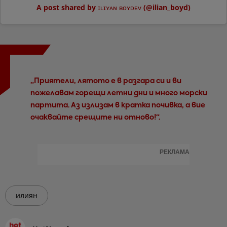
A post shared by ɪʟɪʏᴀɴ ʙᴏʏᴅᴇᴠ (@ilian_boyd)
„Приятели, лятото е в разгара си и ви
пожелавам горещи летни дни и много морски
партита. Аз излизам в кратка почивка, а вие
очаквайте срещите ни отново!“.
РЕКЛАМА
илиян