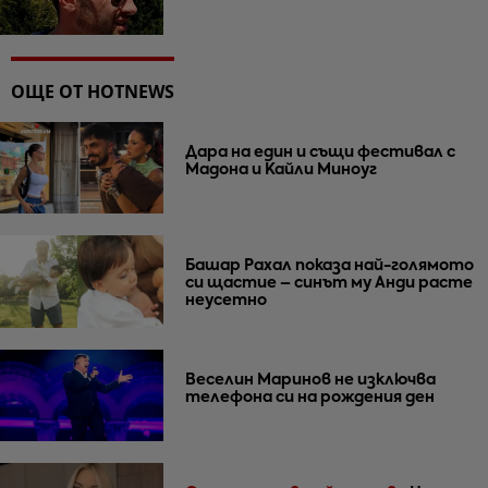
ОЩЕ ОТ HOTNEWS
Дара на един и същи фестивал с
Мадона и Кайли Миноуг
Башар Рахал показа най-голямото
си щастие – синът му Анди расте
неусетно
Веселин Маринов не изключва
телефона си на рождения ден