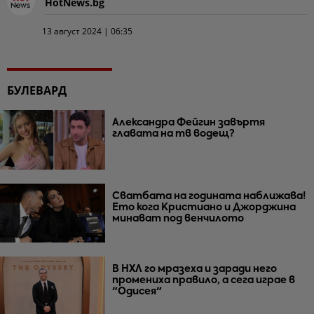
HotNews.bg
13 август 2024 | 06:35
БУЛЕВАРД
Александра Фейгин завъртя
главата на тв водещ?
Сватбата на годината наближава!
Ето кога Кристиано и Джорджина
минават под венчилото
В НХЛ го мразеха и заради него
промениха правило, а сега играе в
"Одисея"