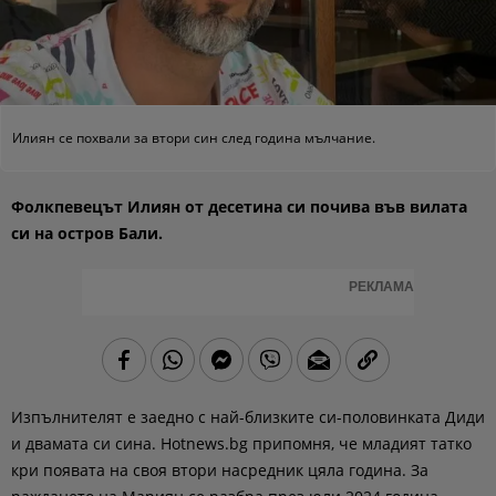
Илиян се похвали за втори син след година мълчание.
Фолкпевецът Илиян от десетина си почива във вилата
си на остров Бали.
РЕКЛАМА
Изпълнителят е заедно с най-близките си-половинката Диди
и двамата си сина. Hotnews.bg припомня, че младият татко
кри появата на своя втори насредник цяла година. За