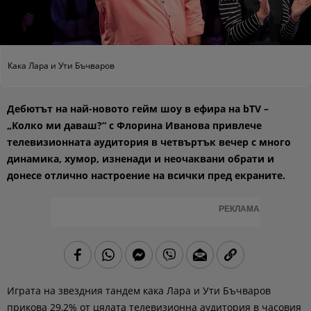
Кака Лара и Ути Бъчваров
Дебютът на най-новото гейм шоу в ефира на bTV –
„Колко ми даваш?“ с Флорина Иванова привлече
телевизионната аудитория в четвъртък вечер с много
динамика, хумор, изненади и неочаквани обрати и
донесе отлично настроение на всички пред екраните.
РЕКЛАМА
Играта на звездния тандем кака Лара и Ути Бъчваров
прикова 29,2% от цялата телевизионна аудитория в часовия