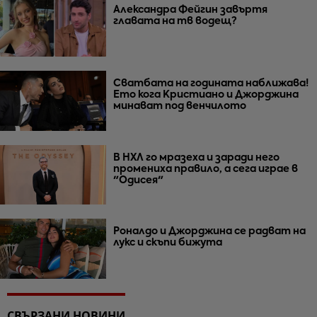
Александра Фейгин завъртя
главата на тв водещ?
Сватбата на годината наближава!
Ето кога Кристиано и Джорджина
минават под венчилото
В НХЛ го мразеха и заради него
промениха правило, а сега играе в
"Одисея"
Роналдо и Джорджина се радват на
лукс и скъпи бижута
СВЪРЗАНИ НОВИНИ