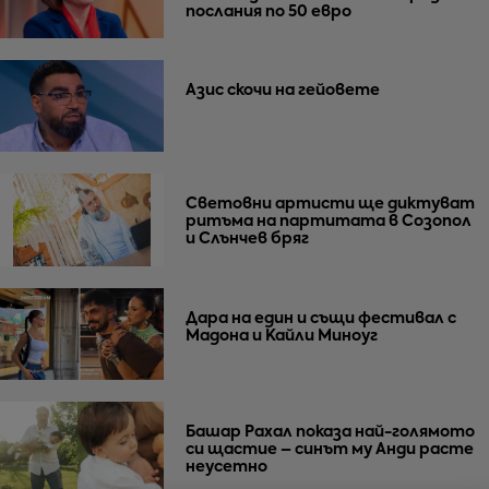
послания по 50 евро
Азис скочи на гейовете
Световни артисти ще диктуват
ритъма на партитата в Созопол
и Слънчев бряг
Дара на един и същи фестивал с
Мадона и Кайли Миноуг
Башар Рахал показа най-голямото
си щастие – синът му Анди расте
неусетно