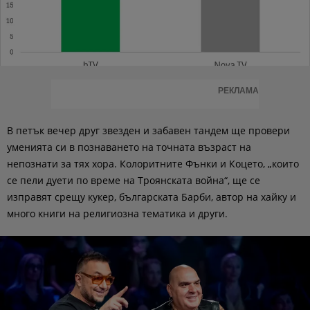
РЕКЛАМА
В петък вечер друг звезден и забавен тандем ще провери
уменията си в познаването на точната възраст на
непознати за тях хора. Колоритните Фънки и Коцето, „които
се пели дуети по време на Троянската война“, ще се
изправят срещу кукер, българската Барби, автор на хайку и
много книги на религиозна тематика и други.