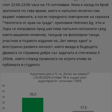
слот 22:00-23:00 часа на 19 септември. Nova e назад по брой
зрителите по това време, което е напълно лочигно-там
вървят новините, а после поредното повторение на сериала
"Ченгетата от края на града", припомня Hotnews.bg. Ути и
Лара се изправиха пред шестима напълно непознати сред
които машинен инженер, танцьор на фолклорни танци,
участник в първото издание на „Хит минус едно“ и
всестранно развита личност, която вижда в бъдещето.
Двамата се справиха добре със задачата и спечелиха 5
250лв., която според правилата на играта отива за
публиката в студиото.