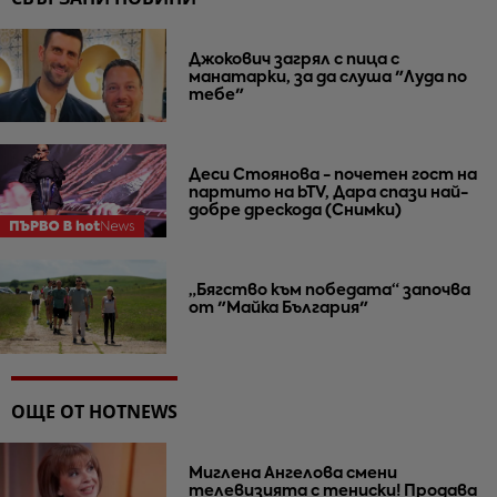
Джокович загрял с пица с
манатарки, за да слуша "Луда по
тебе"
Деси Стоянова - почетен гост на
партито на bTV, Дара спази най-
добре дрескода (Снимки)
„Бягство към победата“ започва
от "Майка България"
ОЩЕ ОТ HOTNEWS
Миглена Ангелова смени
телевизията с тениски! Продава