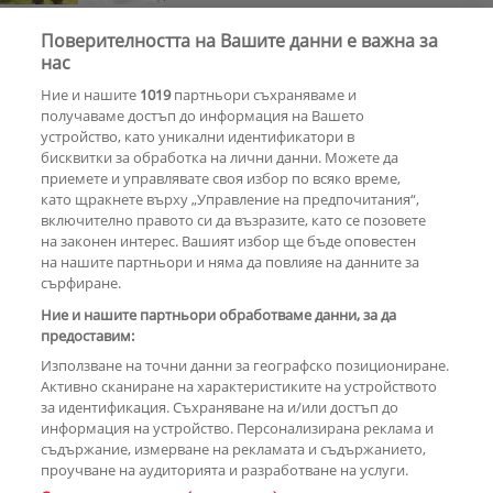
Поверителността на Вашите данни е важна за
Веселин Маринов не изключва
нас
телефона си на рождения ден
Ние и нашите
1019
партньори съхраняваме и
получаваме достъп до информация на Вашето
устройство, като уникални идентификатори в
бисквитки за обработка на лични данни. Можете да
РЕКЛАМА
приемете и управлявате своя избор по всяко време,
като щракнете върху „Управление на предпочитания“,
включително правото си да възразите, като се позовете
на законен интерес. Вашият избор ще бъде оповестен
КОМЕНТАРИ
на нашите партньори и няма да повлияе на данните за
сърфиране.
Ние и нашите партньори обработваме данни, за да
предоставим:
РЕКЛАМА
Използване на точни данни за географско позициониране.
Активно сканиране на характеристиките на устройството
за идентификация. Съхраняване на и/или достъп до
информация на устройство. Персонализирана реклама и
съдържание, измерване на рекламата и съдържанието,
проучване на аудиторията и разработване на услуги.