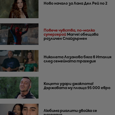
Ново начало за Лана Дел Рей по 2
Повече чувства, по-малко
супергерой
Marvel обещава
различен Спайдърмен
Николета Лозанова бяга в Италия
след семейната трагедия
Коцето удари джакпота!
Държавата му плаща 95 000 евро
Любима риалити двойка се
разпадна