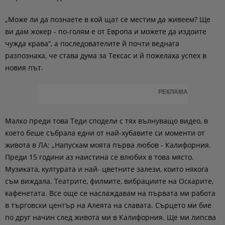
„Може ли да познаете в кой щат се местим да живеем? Ще
ви дам жокер - по-голям е от Европа и можете да издоите
чужда крава“, а последователите й почти веднага
разпознаха, че става дума за Тексас и й пожелаха успех в
новия път.
РЕКЛАМА
Малко преди това Теди сподели с тях вълнуващо видео, в
което беше събрала едни от най-хубавите си моменти от
живота в ЛА: „Напускам моята първа любов - Калифорния.
Преди 15 години аз наистина се влюбих в това място.
Музиката, културата и най- цветните залези, които някога
съм виждала. Театрите, филмите, вибрациите на Оскарите,
кафенетата. Все още се наслаждавам на първата ми работа
в търговски център на Алеята на славата. Сърцето ми бие
по друг начин след живота ми в Калифорния. Ще ми липсва