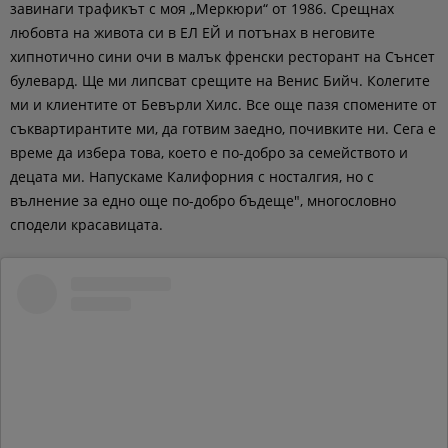
завинаги трафикът с моя „Меркюри“ от 1986. Срещнах
любовта на живота си в ЕЛ ЕЙ и потънах в неговите
хипнотично сини очи в малък френски ресторант на Сънсет
булевард. Ще ми липсват срещите на Венис Бийч. Колегите
ми и клиентите от Бевърли Хилс. Все още пазя спомените от
съквартирантите ми, да готвим заедно, почивките ни. Сега е
време да избера това, което е по-добро за семейството и
децата ми. Напускаме Калифорния с носталгия, но с
вълнение за едно още по-добро бъдеще", многословно
сподели красавицата.