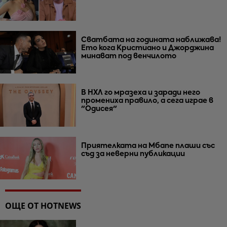
Сватбата на годината наближава!
Ето кога Кристиано и Джорджина
минават под венчилото
В НХЛ го мразеха и заради него
промениха правило, а сега играе в
"Одисея"
Приятелката на Мбапе плаши със
съд за неверни публикации
ОЩЕ ОТ HOTNEWS