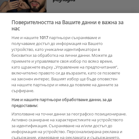
Поверителността на Вашите данни е важна за
нас
Тишина преди бурята
Защо Саня
Армутлиева продължава да мълчи
Ние и нашите
1017
партньори съхраняваме и
за раздялата с Дара?
получаваме достъп до информация на Вашето
устройство, като уникални идентификатори в
бисквитки за обработка на лични данни. Можете да
РЕКЛАМА
приемете и управлявате своя избор по всяко време,
като щракнете върху „Управление на предпочитания“,
включително правото си да възразите, като се позовете
на законен интерес. Вашият избор ще бъде оповестен
КОМЕНТАРИ
на нашите партньори и няма да повлияе на данните за
сърфиране.
Ние и нашите партньори обработваме данни, за да
предоставим:
РЕКЛАМА
Използване на точни данни за географско позициониране.
Активно сканиране на характеристиките на устройството
за идентификация. Съхраняване на и/или достъп до
информация на устройство. Персонализирана реклама и
съдържание, измерване на рекламата и съдържанието,