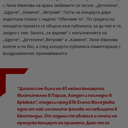
с Лили Иванова на крака любимите си песни: „Детелини“,
„Щурче“, „Камино“, „Ветрове“. Гости на концерта дори
издигнаха плакат с надпис "Обичаме те". По средата на
концерта примата се обърна към публиката, за да пее и тя,
заедно с нея. Залата „се взриви“ с изпълненията на
„Щурче", „Детелини“„Ветрове“ и „Камино“. Лили Иванова
излезе и на бис, а след концерта публиката коментираше с
въодушевление преживяването.
"Досега съм била на 40 нейни концерта,
включително в Париж, Лондон и последно в
Брюксел", сподели пред БТА Елена Желязкова,
една от най-големите фенове на певицата в
Кюстендил. От години тя обикаля и почти не
пропуска концерт на примата. Днес тя се