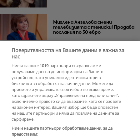
Миглена Ангелова смени
телевизията с тениски! Продава
послания по 50 евро
Поверителността на Вашите данни е важна за
Азис скочи на гейовете
нас
Ние и нашите
1019
партньори съхраняваме и
получаваме достъп до информация на Вашето
устройство, като уникални идентификатори в
бисквитки за обработка на лични данни. Можете да
РЕКЛАМА
приемете и управлявате своя избор по всяко време,
като щракнете върху „Управление на предпочитания“,
включително правото си да възразите, като се позовете
на законен интерес. Вашият избор ще бъде оповестен
КОМЕНТАРИ
на нашите партньори и няма да повлияе на данните за
сърфиране.
Ние и нашите партньори обработваме данни, за да
предоставим:
РЕКЛАМА