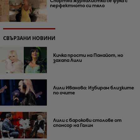
Спортна журналистка се фука с
перфектното си тяло
СВЪРЗАНИ НОВИНИ
Кичка прости на Панайот, но
захапа Лили
Лили Иванова: Избирам близките
по очите
Лили с барокови столове от
спонсор на Галин