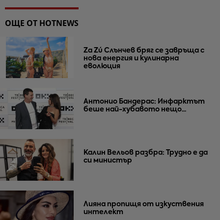
ОЩЕ ОТ HOTNEWS
Za Zú Слънчев бряг се завръща с
нова енергия и кулинарна
еволюция
Антонио Бандерас: Инфарктът
беше най-хубавото нещо...
Калин Вельов разбра: Трудно е да
си министър
Лияна пропищя от изкуствения
интелект