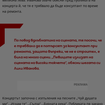
милиона лева. Иванова обаче обясни пред публиката на
концерта й, че тя е трябвало да бъде консултант по време
на ремонта.
По повод вдлъбнатина на сцената, тя посочи, че
е трябвало да я потърсят за консултант при
ремонта, защото въпреки, че не е строител, е
била на много сцени. „Певиците излизат на
сцената на високи токчета“, обясни шегата си
Лили Иванова.
РЕКЛАМА
Концертът започна с изпъления на песните „Чуй душата
ми“, „Искам те“, „Сълза“, „Бурната река“. Публиката пя заедно