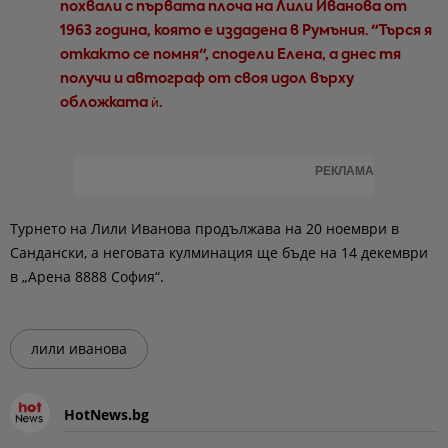
похвали с първата плоча на Лили Иванова от
1963 година, която е издадена в Румъния. "Търся я
откакто се помня", сподели Елена, а днес тя
получи и автограф от своя идол върху
обложката ѝ.
РЕКЛАМА
Турнето на Лили Иванова продължава на 20 ноември в
Сандански, а неговата кулминация ще бъде на 14 декември
в „Арена 8888 София“.
лили иванова
HotNews.bg