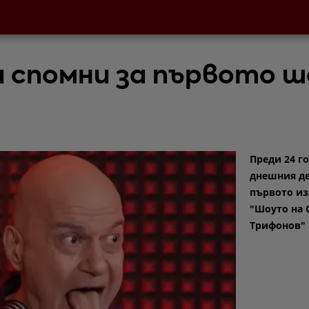
и спомни за първото ш
Преди 24 г
днешния де
първото из
"Шоуто на 
Трифонов" 