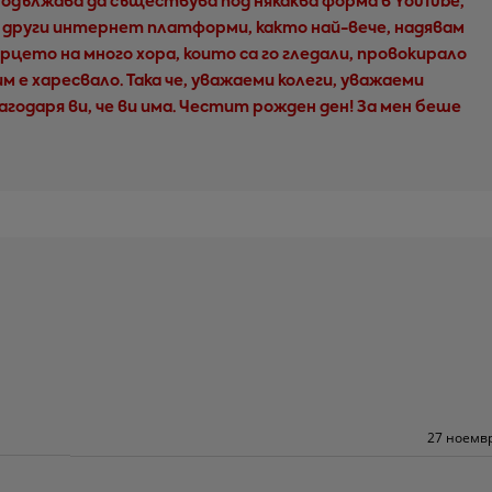
родължава да съществува под някаква форма в YouTube,
ни други интернет платформи, както най-вече, надявам
сърцето на много хора, които са го гледали, провокирало
 им е харесвало. Така че, уважаеми колеги, уважаеми
агодаря ви, че ви има. Честит рожден ден! За мен беше
27 ноемвр