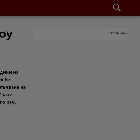
оу
РЕКЛАМА
одини на
н бе
лъчване на
Слави
по bTV.