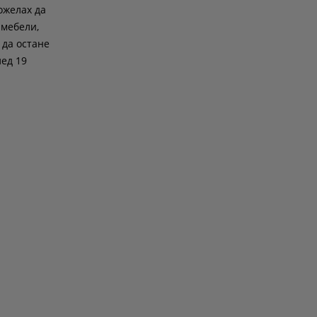
ожелах да
 мебели,
 да остане
лед 19