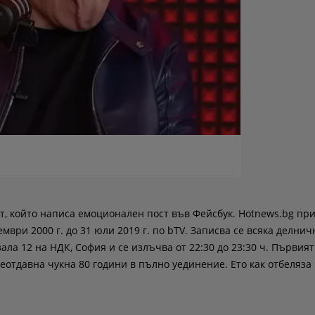
 който написа емоционален пост във Фейсбук. Hotnews.bg при
мври 2000 г. до 31 юли 2019 г. по bTV. Записва се всяка делни
 зала 12 на НДК, София и се излъчва от 22:30 до 23:30 ч. Първият
неотдавна чукна 80 години в пълно уединение. Ето как отбеляза