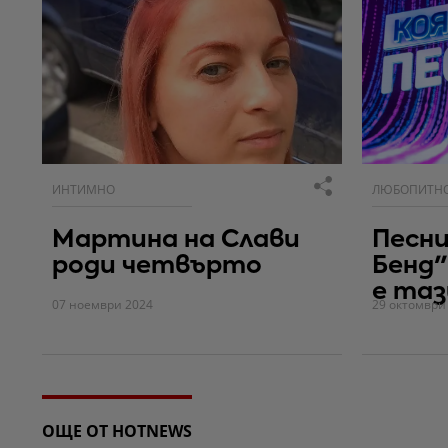
ИНТИМНО
ЛЮБОПИТН
Мартина на Слави
Песни
роди четвърто
Бенд"
е таз
07 ноември 2024
29 октомври
ОЩЕ ОТ HOTNEWS