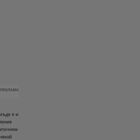
РЕКЛАМА
 къде е и
аление
започнем
 някой