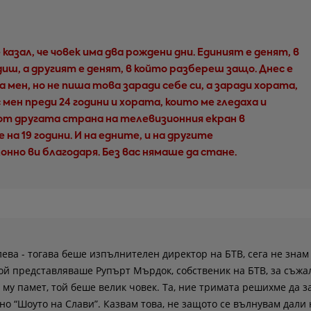
казал, че човек има два рождени дни. Единият е денят, в
диш, а другият е денят, в който разбереш защо. Днес е
а мен, но не пиша това заради себе си, а заради хората,
 мен преди 24 години и хората, които ме гледаха и
от другата страна на телевизионния екран в
на 19 години. И на едните, и на другите
онно ви благодаря. Без вас нямаше да стане.
лева - тогава беше изпълнителен директор на БТВ, сега не знам
той представляваше Рупърт Мърдок, собственик на БТВ, за съж
а му памет, той беше велик човек. Та, ние тримата решихме да 
о “Шоуто на Слави”. Казвам това, не защото се вълнувам дали