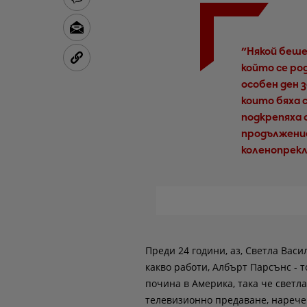
"Някой беше 
който се ро
особен ден з
които бяха с
подкрепяха 
продължение 
коленопрекл
Преди 24 години, аз, Светла Васи
какво работи, Албърт Парсънс - 
почина в Америка, така че светл
телевизионно предаване, наречен