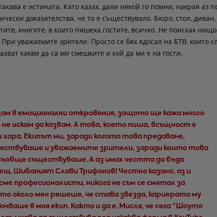
акава е истината. Като казах, дали някой го помни, накрая аз п
чески доказателства, че то е съществувало. Бюро, стол, диван,
стите, книгите, в които пишеха гостите, всичко. Не поисках нищо
 При уважаемите зрители. Просто се бях ядосал на БТВ, които с
азват какви да са ми смешките и кой да ми е на гости.
зам в емоционални откровения, защото ще кажа много
 не искам да казвам. А това, което пиша, всъщност е
и хора. Екипът ми, заради когото това предаване,
ествуваше и уважаемите зрители, заради които това
въобще съществуваше. А аз имах честта да бъда
щ. Шибаният Слави Трифонов! Честно казано, аз и
сме професионалисти, никога не съм се смятал за
ойто около мен решеше, че става звезда, кариерата му
чваше в моя екип. Както и да е. Мисля, че сега “Шоуто