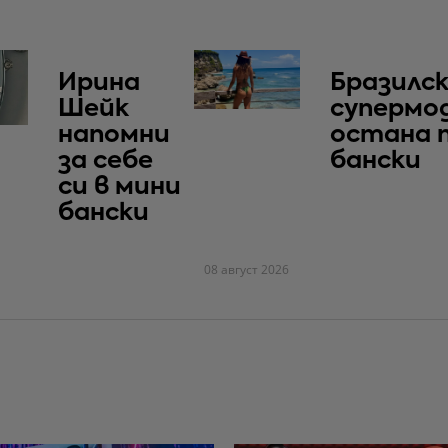
Ирина
Бразилс
Шейк
супермо
напомни
остана 
за себе
бански
си в мини
бански
08 август 2026