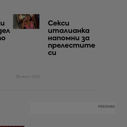
ки
Секси
дел
италианка
по
напомни за
прелестите
си
08 август 2026
РЕКЛАМА