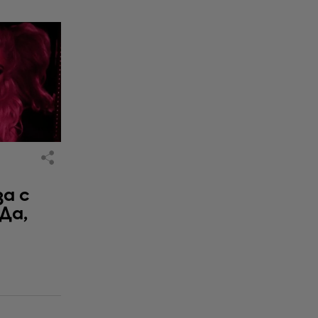
за с
 Да,