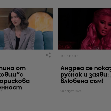
TOP STORIES
тина от
Андреа се пока
ковци"с
руснак и заяви:
орискова
влюбена съм!
енност
26
08 август 2026