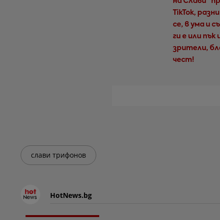
на Слави” п
TikTok, раз
се, в ума и 
ги е или пък
зрители, бл
чест!
слави трифонов
HotNews.bg