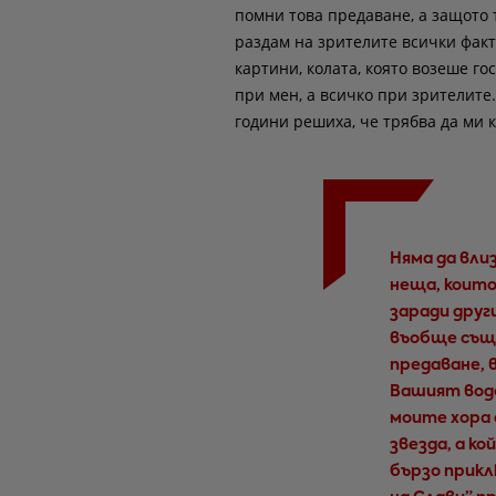
помни това предаване, а защото т
раздам на зрителите всички факти
картини, колата, която возеше го
при мен, а всичко при зрителите.
години решиха, че трябва да ми к
Няма да вли
неща, които
заради друг
въобще същ
предаване, 
Вашият воде
моите хора 
звезда, а к
бързо приклю