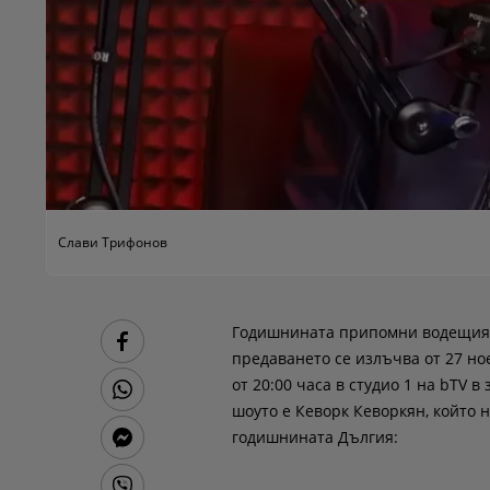
Слави Трифонов
Годишнината припомни водещият,
предаването се излъчва от 27 ное
от 20:00 часа в студио 1 на bTV в
шоуто е Кеворк Кеворкян, който 
годишнината Дългия: