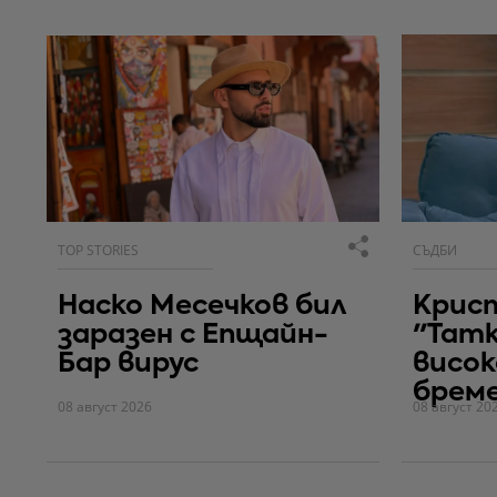
TOP STORIES
СЪДБИ
Наско Месечков бил
Крис
заразен с Епщайн-
"Тат
Бар вирус
висок
брем
08 август 2026
08 август 20