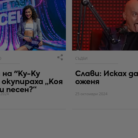
О
СЪДБИ
 на "Ку-Ку
Слави: Исках да
 окупираха „Коя
оженя
и песен?“
 2024
25 октомври 2024