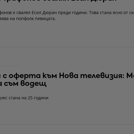
онов е свалял Есил Дюран преди години. Това стана ясно от с
зява на попфолк певицата.
 с оферта към Нова телевизия: М
а съм водещ
нес стана на 25 години