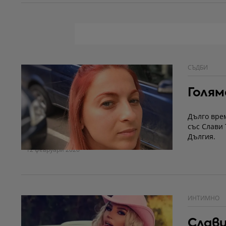
СЪДБИ
Голям
Дълго вре
със Слави
Дългия.
12 февруари 2026
ИНТИМНО
Слави