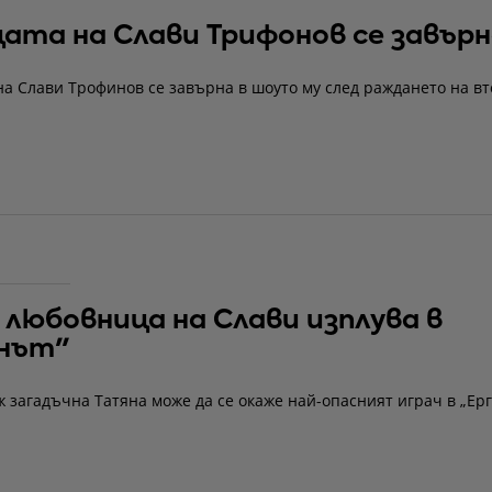
ата на Слави Трифонов се завър
а Слави Трофинов се завърна в шоуто му след раждането на вт
 любовница на Слави изплува в
енът"
ж загадъчна Татяна може да се окаже най-опасният играч в „Ерг