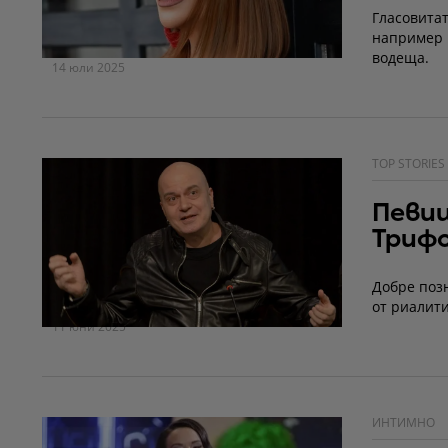
Гласовитат
например 
водеща.
14 юли 2025
TOP STORIES
Певиц
Триф
Добре позн
от риалит
11 юни 2025
ИНТИМНО