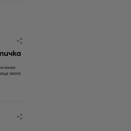
тичка
речение
вица около