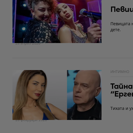
Певиц
Певицата н
дете.
28 април 2026
ИНТИМНО
Тайна
"Ерг
Тихата и у
20 февруари 2026