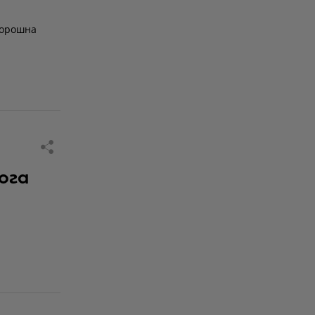
корошна
ога