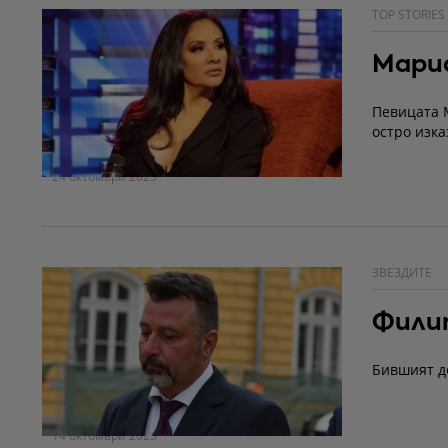
TOP STORIES
Мариа
Певицата 
остро изка
24 октомври 2025
ЗВЕЗДИТЕ
Филип
Бившият де
14 октомври 2025