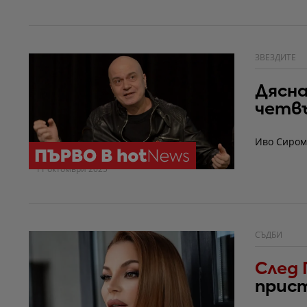
ЗВЕЗДИТЕ
Дясна
четв
Иво Сиром
11 октомври 2025
СЪДБИ
След 
прист