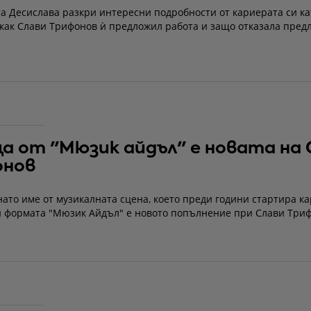
а Десислава разкри интересни подробности от кариерата си ка
как Слави Трифонов ѝ предложил работа и защо отказала пред
а от "Мюзик айдъл" е новата на 
онов
ато име от музикалната сцена, което преди години стартира к
и формата "Мюзик Айдъл" е новото попълнение при Слави Триф