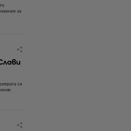
то
ложение за
Слави
ариерата си
онов.