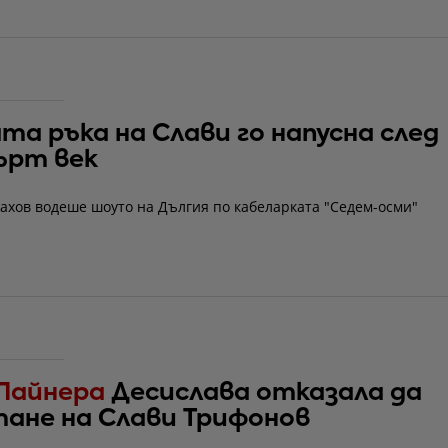
та ръка на Слави го напусна след
ърт век
ахов водеше шоуто на Дългия по кабеларката "Седем-осми"
Пайнера
Десислава отказала да
ане на Слави Трифонов