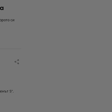
на
орото си
енът 5“.