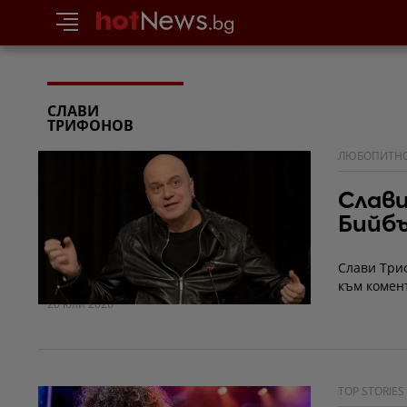
СЛАВИ
ТРИФОНОВ
ЛЮБОПИТН
Слави
Бийбъ
Слави Триф
към комен
20 юли 2026
TOP STORIES