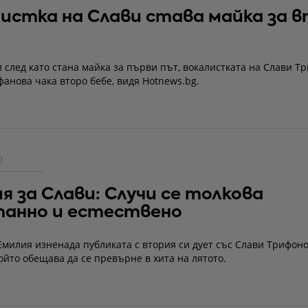
истка на Слави става майка за 
 след като стана майка за първи път, вокалистката на Слави Т
анова чака второ бебе, видя Hotnews.bg.
О
я за Слави: Случи се толкова
танно и естествено
милия изненада публиката с втория си дует със Слави Трифоно
който обещава да се превърне в хита на лятото.