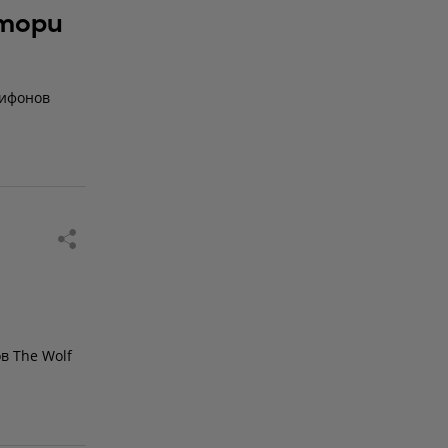
втори
рифонов
в Тhe Wolf