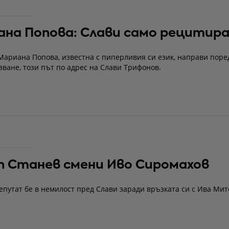
на Попова: Слави само рецитир
Мариана Попова, известна с пиперливия си език, направи поре
зване, този път по адрес на Слави Трифонов.
 Станев смени Иво Сиромахов
путат бе в немилост пред Слави заради връзката си с Ива Мит