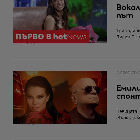
Вокал
път
Три години
Лилия Стеф
08 юни 2025
ЛЮБОПИТН
Емили
спон
Певицата Е
(Вълкът), 
29 май 2025