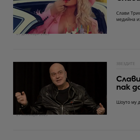
Слави Триф
медийна и
09 декември 2025
ЗВЕЗДИТЕ
Слави
пак д
Шоуто му д
27 ноември 2025