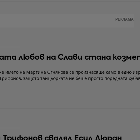
РЕКЛАМА
ата любов на Слави стана козме
ме името на Мартина Огнянова се произнасяше само в едно из
 Трифонов, защото танцьорката не беше просто поредната хуба
 Трифонов свалял Есил Дюран