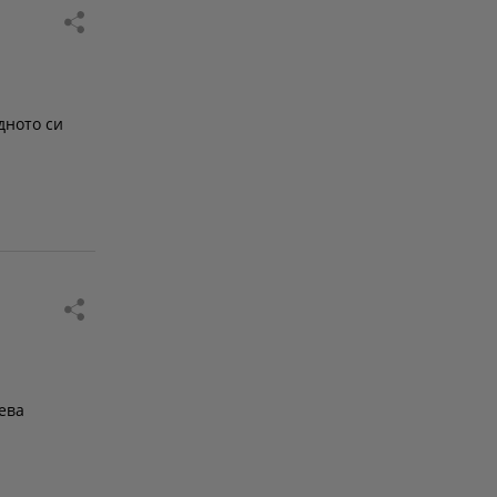
а
дното си
ева