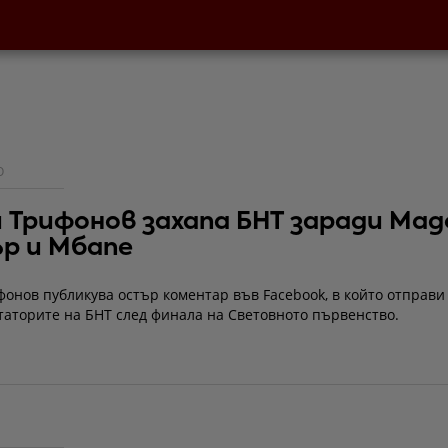
О
 Трифонов захапа БНТ заради Мад
р и Мбапе
онов публикува остър коментар във Facebook, в който отправи
таторите на БНТ след финала на Световното първенство.