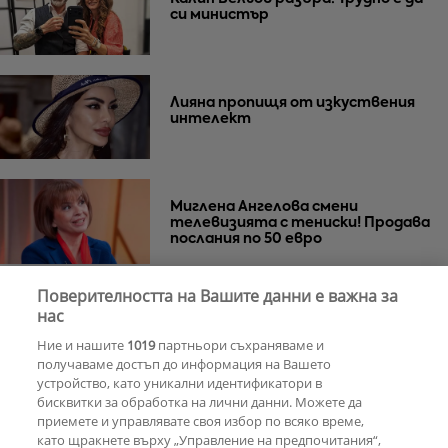
си министър
Лияна пропищя от изкуствения
интелект
Миглена Ангелова смени
телевизията с тениски! Продава
послания по 50 евро
Поверителността на Вашите данни е важна за
Азис скочи на гейовете
нас
Ние и нашите
1019
партньори съхраняваме и
получаваме достъп до информация на Вашето
устройство, като уникални идентификатори в
бисквитки за обработка на лични данни. Можете да
РЕКЛАМА
приемете и управлявате своя избор по всяко време,
като щракнете върху „Управление на предпочитания“,