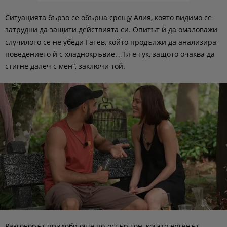
Ситуацията бързо се обърна срещу Алия, която видимо се
затрудни да защити действията си. Опитът ѝ да омаловажи
случилото се не убеди Гатев, който продължи да анализира
поведението ѝ с хладнокръвие. „Тя е тук, защото очаква да
стигне далеч с мен“, заключи той.
Разговорът придоби още по-остър тон, когато ергенът