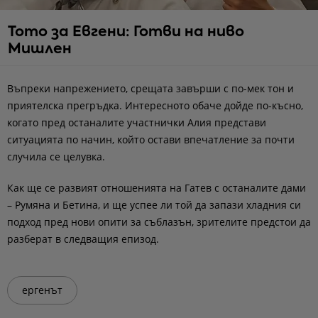
Тото за Евгени: Готви на ниво
Мишлен
Въпреки напрежението, срещата завърши с по-мек тон и
приятелска прегръдка. Интересното обаче дойде по-късно,
когато пред останалите участнички Алия представи
ситуацията по начин, който остави впечатление за почти
случила се целувка.
Как ще се развият отношенията на Гатев с останалите дами
– Румяна и Бетина, и ще успее ли той да запази хладния си
подход пред нови опити за съблазън, зрителите предстои да
разберат в следващия епизод.
ергенът