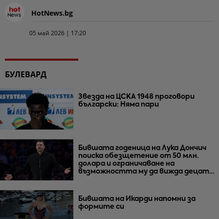
HotNews.bg
05 май 2026 | 17:20
БУЛЕВАРД
Звезда на ЦСКА 1948 проговори
български: Няма пари
Бившата годеница на Лука Дончич
поиска обезщетение от 50 млн.
долара и ограничаване на
възможността му да вижда децата
им
Бившата на Икарди напомни за
формите си