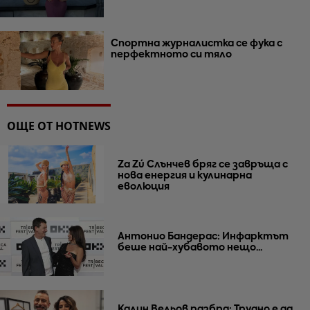
Спортна журналистка се фука с
перфектното си тяло
ОЩЕ ОТ HOTNEWS
Za Zú Слънчев бряг се завръща с
нова енергия и кулинарна
еволюция
Антонио Бандерас: Инфарктът
беше най-хубавото нещо...
Калин Вельов разбра: Трудно е да