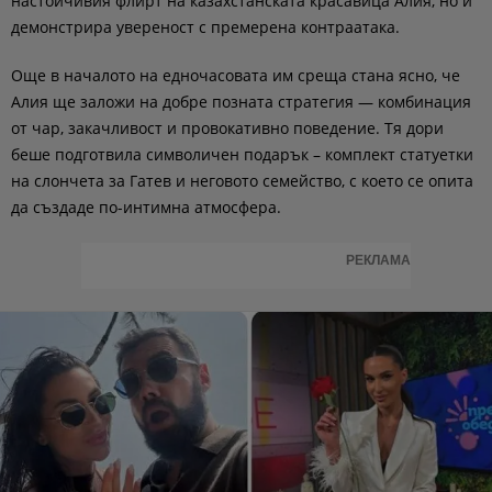
настойчивия флирт на казахстанската красавица Алия, но и
демонстрира увереност с премерена контраатака.
Още в началото на едночасовата им среща стана ясно, че
Алия ще заложи на добре позната стратегия — комбинация
от чар, закачливост и провокативно поведение. Тя дори
беше подготвила символичен подарък – комплект статуетки
на слончета за Гатев и неговото семейство, с което се опита
да създаде по-интимна атмосфера.
РЕКЛАМА