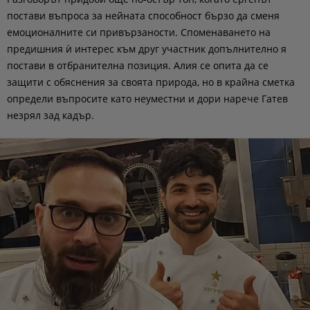
постави въпроса за нейната способност бързо да сменя
емоционалните си привързаности. Споменаването на
предишния ѝ интерес към друг участник допълнително я
постави в отбранителна позиция. Алия се опита да се
защити с обяснения за своята природа, но в крайна сметка
определи въпросите като неуместни и дори нарече Гатев
незрял зад кадър.