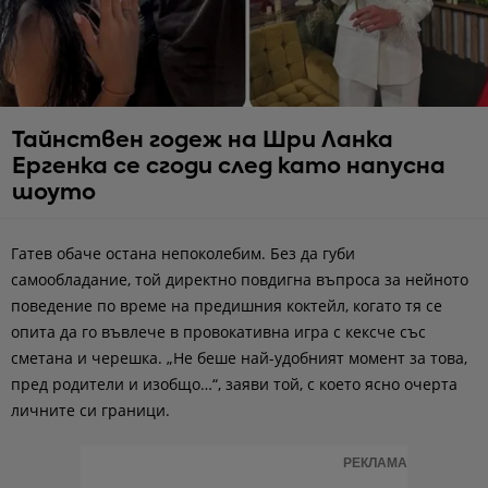
Тайнствен годеж на Шри Ланка
Ергенка се сгоди след като напусна
шоуто
Гатев обаче остана непоколебим. Без да губи
самообладание, той директно повдигна въпроса за нейното
поведение по време на предишния коктейл, когато тя се
опита да го въвлече в провокативна игра с кексче със
сметана и черешка. „Не беше най-удобният момент за това,
пред родители и изобщо…“, заяви той, с което ясно очерта
личните си граници.
РЕКЛАМА