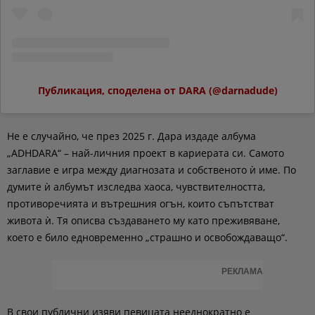
Публикация, споделена от DARA (@darnadude)
Не е случайно, че през 2025 г. Дара издаде албума
„ADHDARA“ – най-личния проект в кариерата си. Самото
заглавие е игра между диагнозата и собственото ѝ име. По
думите ѝ албумът изследва хаоса, чувствителността,
противоречията и вътрешния огън, които съпътстват
живота ѝ. Тя описва създаването му като преживяване,
което е било едновременно „страшно и освобождаващо“.
РЕКЛАМА
В свои публични изяви певицата нееднократно е