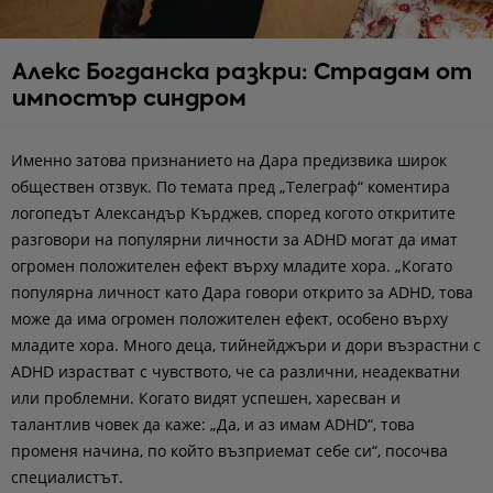
Алекс Богданска разкри: Страдам от
импостър синдром
Именно затова признанието на Дара предизвика широк
обществен отзвук. По темата пред „Телеграф“ коментира
логопедът Александър Кърджев, според когото откритите
разговори на популярни личности за ADHD могат да имат
огромен положителен ефект върху младите хора. „Когато
популярна личност като Дара говори открито за ADHD, това
може да има огромен положителен ефект, особено върху
младите хора. Много деца, тийнейджъри и дори възрастни с
ADHD израстват с чувството, че са различни, неадекватни
или проблемни. Когато видят успешен, харесван и
талантлив човек да каже: „Да, и аз имам ADHD“, това
променя начина, по който възприемат себе си“, посочва
специалистът.