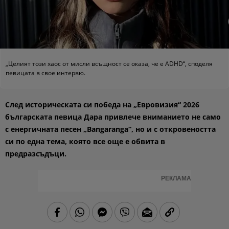
„Целият този хаос от мисли всъщност се оказа, че е ADHD“, споделя
певицата в свое интервю.
След историческата си победа на „Евровизия“ 2026
българската певица Дара привлече вниманието не само
с енергичната песен „Bangaranga“, но и с откровеността
си по една тема, която все още е обвита в
предразсъдъци.
РЕКЛАМА