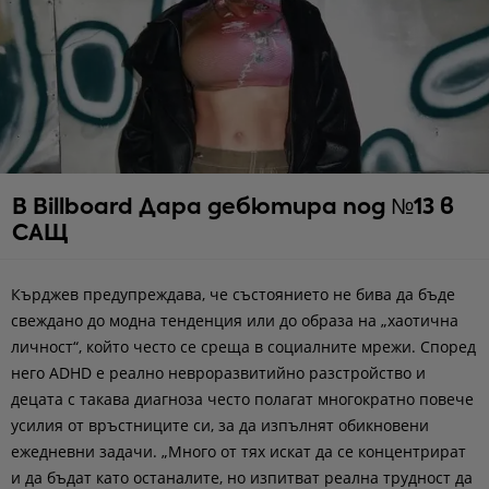
В Billboard Дара дебютира под №13 в
САЩ
Кърджев предупреждава, че състоянието не бива да бъде
свеждано до модна тенденция или до образа на „хаотична
личност“, който често се среща в социалните мрежи. Според
него ADHD е реално невроразвитийно разстройство и
децата с такава диагноза често полагат многократно повече
усилия от връстниците си, за да изпълнят обикновени
ежедневни задачи. „Много от тях искат да се концентрират
и да бъдат като останалите, но изпитват реална трудност да