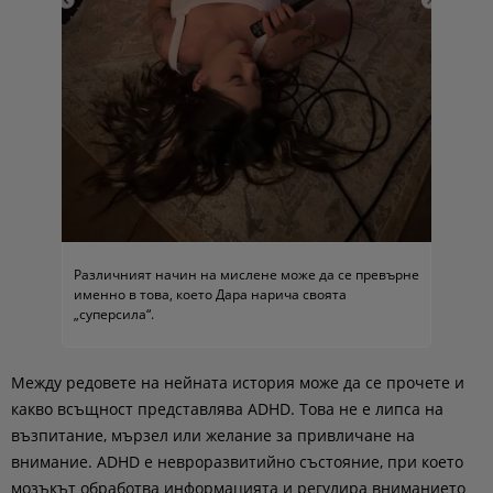
Различният начин на мислене може да се превърне
именно в това, което Дара нарича своята
„суперсила“.
Между редовете на нейната история може да се прочете и
какво всъщност представлява ADHD. Това не е липса на
възпитание, мързел или желание за привличане на
внимание. ADHD е невроразвитийно състояние, при което
мозъкът обработва информацията и регулира вниманието