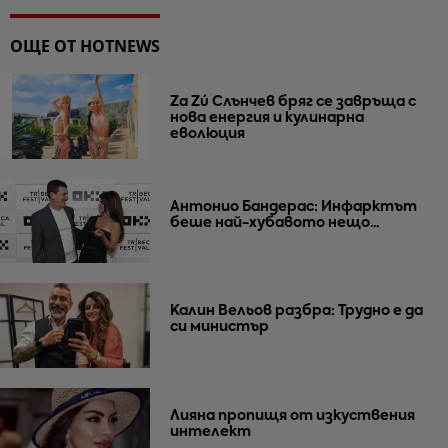
ОЩЕ ОТ HOTNEWS
Za Zú Слънчев бряг се завръща с
нова енергия и кулинарна
еволюция
Антонио Бандерас: Инфарктът
беше най-хубавото нещо...
Калин Вельов разбра: Трудно е да
си министър
Лияна пропищя от изкуствения
интелект