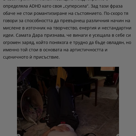
определяла ADHD като своя „суперсила“. Зад тази фраза
обаче не стои романтизиране на състоянието. По-скоро тя
говори за способността да превърнеш различния начин на
мислене в източник на творчество, енергия и нестандартни
идеи. Самата Дара признава, че винаги е усещала в себе си
огромен заряд, който понякога е трудно да бъде овладян, но
именно той стои в основата на артистичността и
сценичното ѝ присъствие.