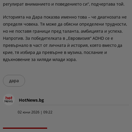
регулират вниманието и поведението си“, подчертава той.
Историята на Дара показва именно това – че диагнозата не
определя човека. Тя може да обясни определени трудности,
но не поставя граници пред таланта, амбицията и успеха.
Напротив. За победителката в „Евровизия“ ADHD се е
превърнало в част от личната ѝ история, която вместо да
крие, тя избира да превърне в музика, послание и
вдъхновение за хиляди млади хора.
дара
HotNews.bg
02 юни 2026 | 09:22