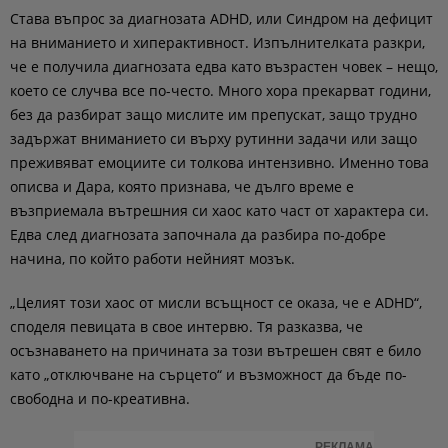
Става въпрос за диагнозата ADHD, или Синдром на дефицит
на вниманието и хиперактивност. Изпълнителката разкри,
че е получила диагнозата едва като възрастен човек – нещо,
което се случва все по-често. Много хора прекарват години,
без да разбират защо мислите им препускат, защо трудно
задържат вниманието си върху рутинни задачи или защо
преживяват емоциите си толкова интензивно. Именно това
описва и Дара, която признава, че дълго време е
възприемала вътрешния си хаос като част от характера си.
Едва след диагнозата започнала да разбира по-добре
начина, по който работи нейният мозък.
„Целият този хаос от мисли всъщност се оказа, че е ADHD“,
споделя певицата в свое интервю. Тя разказва, че
осъзнаването на причината за този вътрешен свят е било
като „отключване на сърцето“ и възможност да бъде по-
свободна и по-креативна.
РЕКЛАМА