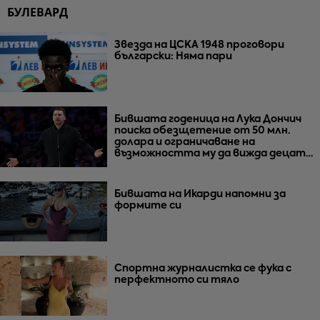
БУЛЕВАРД
Звезда на ЦСКА 1948 проговори
български: Няма пари
Бившата годеница на Лука Дончич
поиска обезщетение от 50 млн.
долара и ограничаване на
възможността му да вижда децата
им
Бившата на Икарди напомни за
формите си
Спортна журналистка се фука с
перфектното си тяло