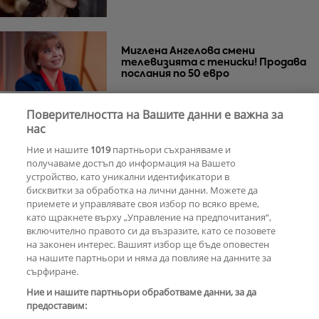
Миглена Ангелова смени
телевизията с тениски! Продава
послания по 50 евро
Поверителността на Вашите данни е важна за
Азис скочи на гейовете
нас
Ние и нашите
1019
партньори съхраняваме и
получаваме достъп до информация на Вашето
устройство, като уникални идентификатори в
бисквитки за обработка на лични данни. Можете да
РЕКЛАМА
приемете и управлявате своя избор по всяко време,
като щракнете върху „Управление на предпочитания“,
включително правото си да възразите, като се позовете
на законен интерес. Вашият избор ще бъде оповестен
КОМЕНТАРИ
на нашите партньори и няма да повлияе на данните за
сърфиране.
Ние и нашите партньори обработваме данни, за да
предоставим:
РЕКЛАМА