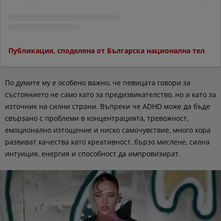
Публикация, споделена от Българска национална телевизия (@bnt.bg_)
По думите му е особено важно, че певицата говори за
състоянието не само като за предизвикателство, но и като за
източник на силни страни. Въпреки че ADHD може да бъде
свързано с проблеми в концентрацията, тревожност,
емоционално изтощение и ниско самочувствие, много хора
развиват качества като креативност, бързо мислене, силна
интуиция, енергия и способност да импровизират.