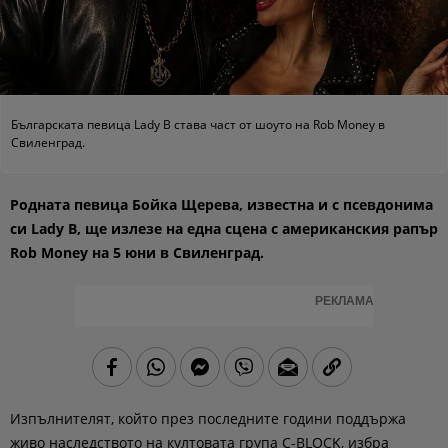
Българската певица Lady B става част от шоуто на Rob Money в
Свиленград.
Родната певица Бойка Щерева, известна и с псевдонима
си Lady B, ще излезе на една сцена с американския рапър
Rob Money на 5 юни в Свиленград.
РЕКЛАМА
Изпълнителят, който през последните години поддържа
живо наследството на култовата група C-BLOCK, избра