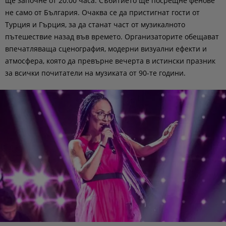
ще започне от 20:00 часа. Събитието ще посрещне фенове
не само от България. Очаква се да пристигнат гости от
Турция и Гърция, за да станат част от музикалното
пътешествие назад във времето. Организаторите обещават
впечатляваща сценография, модерни визуални ефекти и
атмосфера, която да превърне вечерта в истински празник
за всички почитатели на музиката от 90-те години.