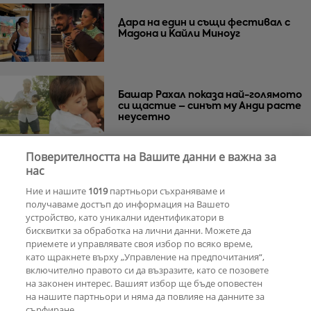
Дара на един и същи фестивал с
Мадона и Кайли Миноуг
Башар Рахал показа най-голямото
си щастие – синът му Анди расте
неусетно
Поверителността на Вашите данни е важна за
Веселин Маринов не изключва
нас
телефона си на рождения ден
Ние и нашите
1019
партньори съхраняваме и
получаваме достъп до информация на Вашето
устройство, като уникални идентификатори в
бисквитки за обработка на лични данни. Можете да
РЕКЛАМА
приемете и управлявате своя избор по всяко време,
като щракнете върху „Управление на предпочитания“,
включително правото си да възразите, като се позовете
на законен интерес. Вашият избор ще бъде оповестен
КОМЕНТАРИ
на нашите партньори и няма да повлияе на данните за
сърфиране.