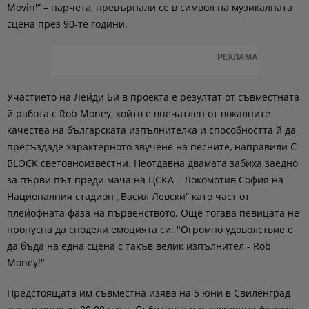
Movin'“ – парчета, превърнали се в символ на музикалната
сцена през 90-те години.
РЕКЛАМА
Участието на Лейди Би в проекта е резултат от съвместната
й работа с Rob Money, който е впечатлен от вокалните
качества на българската изпълнителка и способността й да
пресъздаде характерното звучене на песните, направили C-
BLOCK световноизвестни. Неотдавна двамата забиха заедно
за първи път преди мача на ЦСКА – Локомотив София на
Националния стадион „Васил Левски“ като част от
плейофната фаза на първенството. Още тогава певицата не
пропусна да сподели емоцията си: "Огромно удоволствие е
да бъда на една сцена с такъв велик изпълнител - Rob
Money!"
Предстоящата им съвместна изява на 5 юни в Свиленград