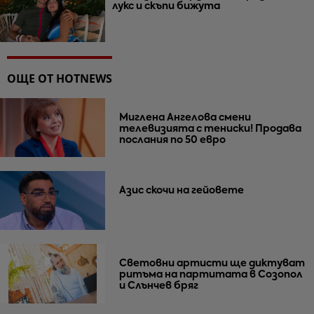
лукс и скъпи бижута
ОЩЕ ОТ HOTNEWS
Миглена Ангелова смени
телевизията с тениски! Продава
послания по 50 евро
Азис скочи на гейовете
Световни артисти ще диктуват
ритъма на партитата в Созопол
и Слънчев бряг