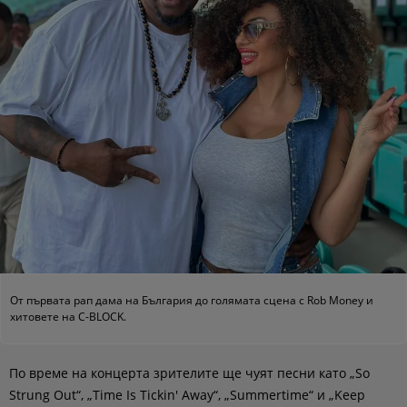
От първата рап дама на България до голямата сцена с Rob Money и
хитовете на C-BLOCK.
По време на концерта зрителите ще чуят песни като „So
Strung Out“, „Time Is Tickin' Away“, „Summertime“ и „Keep