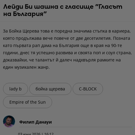
Лейди Би шашна с гласище "Гласът
на България"
За Бойка Щерева това е поредна значима стъпка в кариера,
която продължава вече повече от две десетилетия. Позната
като първата рап дама на България още в края на 90-те
години, днес тя успешно развива и своята поп и соул страна,
доказвайки, че талантът й далеч надхвърля рамките на
един музикален жанр.
lady b
бойка щерева
C-BLOCK
Empire of the Sun
Филип Данауи
03 юни 2026 | 16:12