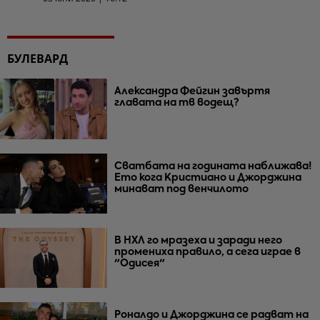
БУЛЕВАРД
Александра Фейгин завъртя
главата на тв водещ?
Сватбата на годината наближава!
Ето кога Кристиано и Джорджина
минават под венчилото
В НХЛ го мразеха и заради него
промениха правило, а сега играе в
"Одисея"
Роналдо и Джорджина се радват на